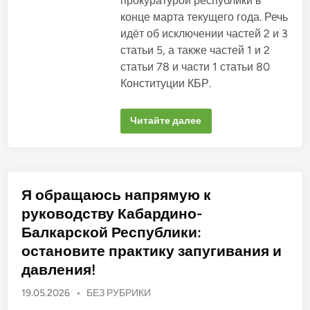
прокуратурой республики в
и
х
и
с
конце марта текущего года. Речь
Т
т
у
идёт об исключении частей 2 и 3
р
р
а
ц
статьи 5, а также частей 1 и 2
н
и
о
статьи 78 и части 1 статьи 80
и
б
р
Конституции КБР.
Ф
а
а
т
р
и
у
К
Читайте далее
л
к
о
и
а
л
с
Ш
л
ь
о
е
к
г
к
р
е
т
у
н
и
к
Я обращаюсь напрямую к
а
в
о
к
н
в
руководству Кабардино-
ф
о
о
е
е
д
Балкарской Республики:
д
з
с
е
а
т
остановите практику запугивания и
р
я
в
а
в
у
давления!
л
л
и
ь
е
п
н
О
19.05.2026
•
БЕЗ РУБРИКИ
н
а
ы
и
р
п