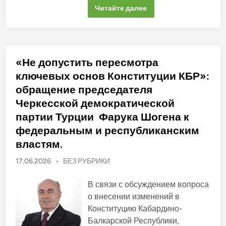
и
А
Читайте далее
и
д
н
в
и
о
ч
к
е
а
м
т
н
ы
«Не допустить пересмотра
е
с
п
о
ключевых основ Конституции КБР»:
о
ч
д
л
обращение председателя
т
и
в
н
Черкесской демократической
е
е
р
с
партии Турции Фарука Шогена к
ж
п
д
р
федеральным и республиканским
ё
а
н
в
властям.
н
е
ы
д
е
О
17.06.2026
•
БЕЗ РУБРИКИ
л
у
и
п
т
в
в
у
В связи с обсуждением вопроса
о
е
й
б
р
о внесении изменений в
о
ж
л
т
Конституцию Кабардино-
д
м
и
е
е
Балкарской Республики,
н
к