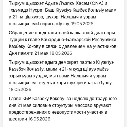
а
ы
Тыркум щызэхэт Адыгэ Лъэпкъ Хасэм (CNA) и
с
щ
с
тхьэмадэ Нусрет Баш КIуэкIуэ Казбек йолъэIу маим
х
о
ь
в
и 21- м цIыхухэр, шухэр Налшыч и уэрам
э
о
м
нэхъыщхьэмкIэ иригъэкIуэну.
19.05.2026
в
т
р
е
у
Обращение представителей кавказской диаспоры
т
ч
у
Турции к главе Кабардино-Балкарской Республики
а
л
ю
ъ
Казбеку Кокову в связи с давлением на участников
т
э
п
Дня памяти 21 мая
18.05.2026
с
р
х
е
э
Тыркум щызэхэт адыгэ демократ партыр К1уэк1уэ
д
р
о
Къэзбэч йолъэ1у, маим и 21-м куэд щ1ауэ хабзэ
и
с
ш
зэрыхъуам хуэдэу, мы гъэми Налшыч и уэрам
т
у
е
х
нэхъыщхьэм тету лъэсхэри шухэри ирагъэк1уэну.
р
э
е
18.05.2026
р
ж
и
е
и
Главе КБР Казбеку Кокову: за неделю до траурного
н
р
и
дня 21 мая силовые структуры массово вручают
а
я
г
о
предостережения о недопустимости участия в
ъ
н
э
шествии
16.05.2026
е
к
д
1