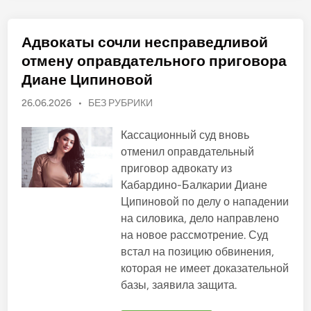
е
—
м
н
Адвокаты сочли несправедливой
о
г
отмену оправдательного приговора
о
ч
Диане Ципиновой
и
с
О
л
26.06.2026
•
БЕЗ РУБРИКИ
е
п
н
у
н
Кассационный суд вновь
ы
б
отменил оправдательный
е
л
ф
приговор адвокату из
а
и
к
Кабардино-Балкарии Диане
к
т
и
Ципиновой по делу о нападении
о
ч
на силовика, дело направлено
в
е
с
а
на новое рассмотрение. Суд
к
н
и
встал на позицию обвинения,
е
о
которая не имеет доказательной
о
в
ш
базы, заявила защита.
и
б
к