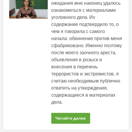
б
ожидания мне наконец удалось
л
ознакомиться с материалами
и
уголовного дела. Их
к
содержание подтвердило то, о
о
чем я говорила с самого
в
а
начала: обвинение против меня
н
сфабриковано. Именно поэтому
о
после моего заочного ареста,
в
объявления в розыск и
внесения в перечень
террористов и экстремистов, я
считаю необходимым публично
ответить на утверждения,
содержащиеся в материалах
дела.
В
Читайте далее
д
е
л