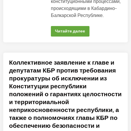
н
а
конституционными процессами,
с
н
происходящими в Кабардино-
т
и
о
Балкарской Республике.
т
в
у
ц
и
Б
Читайте далее
и
о
К
л
Б
е
Р
е
»
с
:
о
о
р
Коллективное заявление к главе и
б
о
р
к
депутатам КБР против требования
а
а
щ
с
прокуратуры об исключении из
е
е
н
в
Конституции республики
и
е
е
р
положений о гарантиях целостности
п
о
р
к
и территориальной
е
а
д
в
неприкосновенности республики, а
с
к
е
также о полномочиях главы КБР по
а
д
з
а
обеспечению безопасности и
с
т
к