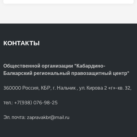
о
у
п
э
у
н
с
у
т
.
и
м
о
с
т
КОНТАКТЫ
и
у
ч
а
с
т
Общественной организации "Кабардино-
и
Балкарский региональный правозащитный центр"
я
в
ш
е
360000 Россия, КБР, г. Нальчик , ул. Кирова 2 «г»-кв. 32,
с
т
в
тел.: +7(938) 076-98-25
и
и
Эл. почта:
zapravakbr@mail.ru