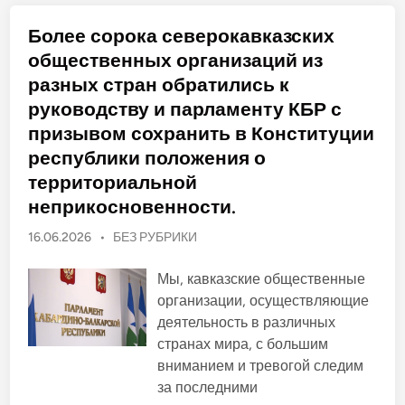
п
и
о
у
п
с
с
и
Более сорока северокавказских
т
т
н
а
и
о
общественных организаций из
н
т
в
о
ь
о
разных стран обратились к
в
п
й
л
е
руководству и парламенту КБР с
е
р
н
е
призывом сохранить в Конституции
и
с
е
м
республики положения о
с
о
л
т
территориальной
е
р
д
неприкосновенности.
а
с
к
т
л
в
О
16.06.2026
•
БЕЗ РУБРИКИ
ю
и
ч
п
я
е
.
у
Мы, кавказские общественные
в
ы
б
организации, осуществляющие
х
л
о
деятельность в различных
с
и
н
странах мира, с большим
к
о
вниманием и тревогой следим
в
о
К
за последними
в
о