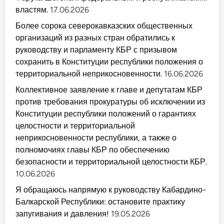
а
а
а
у
властям.
17.06.2026
м
я
р
х
н
у
Более сорока северокавказских общественных
о
э
г
организаций из разных стран обратились к
д
о
э
руководству и парламенту КБР с призывом
д
у
н
,
сохранить в Конституции республики положения о
я
м
2
территориальной неприкосновенности.
16.06.2026
ы
1
г
м
ъ
Коллективное заявление к главе и депутатам КБР
а
э
я
против требования прокуратуры об исключении из
м
с
и
и
Конституции республики положений о гарантиях
Н
л
а
целостности и территориальной
о
л
в
ш
неприкосновенности республики, а также о
ы
ы
е
полномочиях главы КБР по обеспечению
ч
с
и
безопасности и территориальной целостности КБР.
т
у
р
э
10.06.2026
у
р
к
а
Я обращаюсь напрямую к руководству Кабардино-
т
м
у
н
Балкарской Республики: остановите практику
р
э
ы
запугивания и давления!
19.05.2026
х
м
ъ