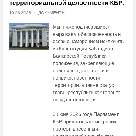
е
территориальной целостности КБР.
и
л
х
я
о
О
10.06.2026
•
ДОКУМЕНТЫ
Ч
б
е
п
щ
р
е
у
к
Мы, нижеподписавшиеся,
с
е
б
т
выражаем обеспокоенность в
с
в
л
с
е
связи с намерением исключить
к
и
н
о
из Конституции Кабардино-
н
к
й
ы
д
Балкарской Республики
о
х
е
о
положения, закрепляющие
в
м
р
о
а
г
принципы целостности и
к
а
н
р
неприкосновенности
н
а
о
и
территории, а также статус
т
з
в
и
а
главы республики как гаранта
ч
ц
е
государственности.
и
с
й
к
и
о
з
3 июня 2026 года Парламент
й
р
п
а
КБР принял к рассмотрению
а
з
р
протест, внесённый
н
т
ы