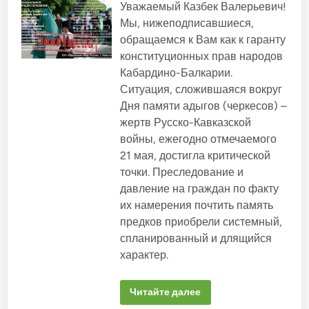
м
у
е
о
Уважаемый Казбек Валерьевич!
й
к
н
к
Р
б
I
Мы, нижеподписавшиеся,
и
р
е
э
л
ю
а
с
обращаемся к Вам как к гаранту
и
б
т
п
и
р
е
п
у
конституционных прав народов
и
к
з
а
б
г
о
Кабардино-Балкарии.
р
л
о
ъ
п
т
и
Ситуация, сложившаяся вокруг
э
в
а
ы
к
к
с
р
и
а
Дня памяти адыгов (черкесов) –
I
н
К
К
у
н
о
1
жертв Русско-Кавказской
а
э
с
у
з
о
н
войны, ежегодно отмечаемого
т
э
б
у
в
и
к
е
21 мая, достигла критической
.
и
1
к
т
у
у
точки. Преследование и
е
э
К
р
давление на граждан по факту
К
о
р
ъ
к
их намерения почтить память
и
э
о
т
з
в
предков приобрели системный,
о
б
у
р
э
спланированный и длящийся
в
и
ч
с
характер.
а
й
в
л
о
я
ь
л
з
н
ъ
и
Г
Читайте далее
о
э
с
л
й
1
д