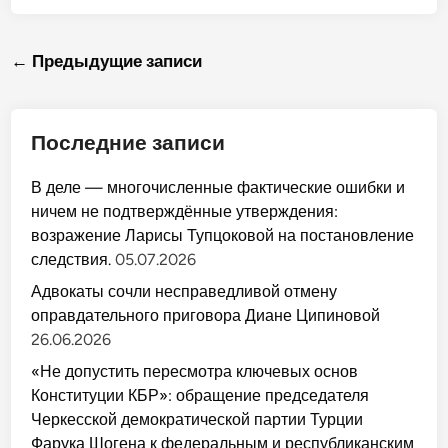
а
ц
у
а
в
е
,
в
е
л
м
л
К
о
а
е
Навигация
Б
← Предыдущие записи
с
и
н
Р
т
м
и
К
по
н
и
е
а
о
2
м
з
с
1
записям
н
б
т
-
а
Последние записи
е
и
м
у
к
К
к
ч
у
Б
у
а
К
В деле — многочисленные фактические ошибки и
Р
э
с
о
.
д
т
ничем не подтверждённые утверждения:
к
щ
н
о
1
и
возражение Ларисы Тупцоковой на постановление
в
а
к
у
следствия.
05.07.2026
у
о
:
э
в
з
х
Д
Адвокаты сочли несправедливой отмену
а
а
н
н
оправдательного приговора Диане Ципиновой
б
я
е
з
п
д
26.06.2026
э
а
е
з
м
л
«Не допустить пересмотра ключевых основ
э
я
ю
р
т
д
Конституции КБР»: обращение председателя
ы
и
о
х
2
Черкесской демократической партии Турции
т
ъ
1
р
у
Фарука Шогена к федеральным и республиканским
м