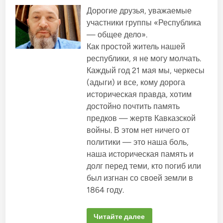
м
е
л
и
у
к
Дорогие друзья, уважаемые
а
р
г
м
б
е
участники группы «Республика
л
е
с
л
а
н
— общее дело».
п
в
т
и
у
е
у
Как простой житель нашей
б
к
и
К
л
республики, я не могу молчать.
д
Б
о
и
е
Р
Каждый год 21 мая мы, черкесы
к
в
п
с
а
у
п
а
(адыги) и все, кому дорога
н
т
р
с
н
а
историческая правда, хотим
и
к
т
з
о
и
достойно почтить память
а
ы
м
в
м
в
предков — жертв Кавказской
в
К
о
л
Б
м
войны. В этом нет ничего от
а
Р
с
с
политики — это наша боль,
п
о
т
р
х
наша историческая память и
я
о
р
м
т
а
долг перед теми, кто погиб или
.
и
н
в
был изгнан со своей земли в
и
т
т
1864 году.
р
ь
е
в
б
К
о
о
Я
Читайте далее
в
н