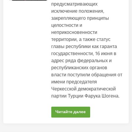
н
и
предусматривающих
у
о
я
о
:
исключение положения,
в
п
в
р
а
закрепляющего принципы
о
а
з
н
целостности и
в
р
д
о
а
неприкосновенности
а
ж
в
т
территории, а также статус
е
е
н
л
главы республики как гаранта
и
ь
е
государственности, 16 июня в
н
Л
о
а
адрес ряда федеральных и
г
р
о
республиканских органов
и
п
с
власти поступили обращения от
р
ы
и
Т
имени председателя
г
у
о
Черкесской демократической
п
в
ц
о
партии Турции Фарука Шогена.
о
р
к
а
о
Д
в
«
и
Читайте далее
о
Н
а
й
е
н
н
д
е
а
о
Ц
п