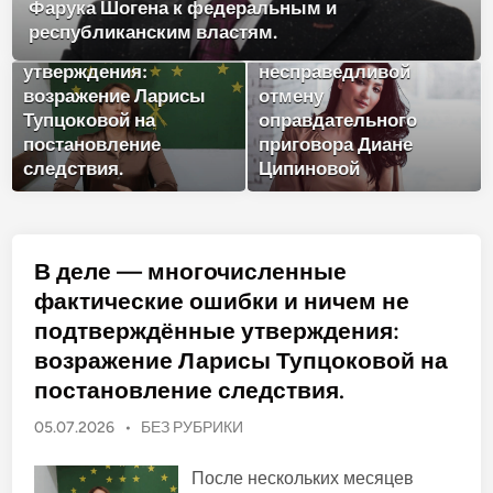
положения о территориальной
ничем не
неприкосновенности.
подтверждённые
Адвокаты сочли
утверждения:
несправедливой
возражение Ларисы
отмену
Тупцоковой на
оправдательного
постановление
приговора Диане
следствия.
Ципиновой
В деле — многочисленные
фактические ошибки и ничем не
подтверждённые утверждения:
возражение Ларисы Тупцоковой на
постановление следствия.
О
05.07.2026
•
БЕЗ РУБРИКИ
п
у
После нескольких месяцев