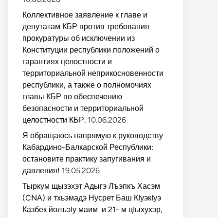
Коллективное заявление к главе и
депутатам КБР против требования
прокуратуры об исключении из
Конституции республики положений о
гарантиях целостности и
ющая
территориальной неприкосновенности
:
республики, а также о полномочиях
главы КБР по обеспечению
безопасности и территориальной
целостности КБР.
10.06.2026
Я обращаюсь напрямую к руководству
Кабардино-Балкарской Республики:
остановите практику запугивания и
давления!
19.05.2026
Тыркум щызэхэт Адыгэ Лъэпкъ Хасэм
(CNA) и тхьэмадэ Нусрет Баш КIуэкIуэ
Казбек йолъэIу маим и 21- м цIыхухэр,