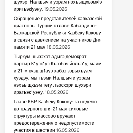
шухэр Налшыч и уэрам нэхъыщхьэмкIэ
иригъэкIуэну.
19.05.2026
Обращение представителей кавказской
диаспоры Турции к главе Кабардино-
Балкарской Республики Казбеку Кокову
в связи с давлением на участников Дня
памяти 21 мая
18.05.2026
Тыркум щызэхэт адыгэ демократ
партыр К1уэк1уэ Къэзбэч йолъэ1у, маим
и 21-м куэд щ1ауэ хабзэ зэрыхъуам
хуэдэу, мы гъэми Налшыч и уэрам
нэхъыщхьэм тету лъэсхэри шухэри
ирагъэк1уэну.
18.05.2026
Главе КБР Казбеку Кокову: за неделю
до траурного дня 21 мая силовые
структуры массово вручают
предостережения о недопустимости
участия в шествии
16.05.2026