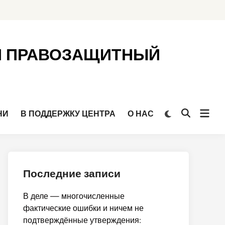
Й ПРАВОЗАЩИТНЫЙ
Откр
Переключить
НИ
В ПОДДЕРЖКУ ЦЕНТРА
О НАС
Открыть
на
мен
поиск
тёмный
режим
Последние записи
В деле — многочисленные
фактические ошибки и ничем не
подтверждённые утверждения: