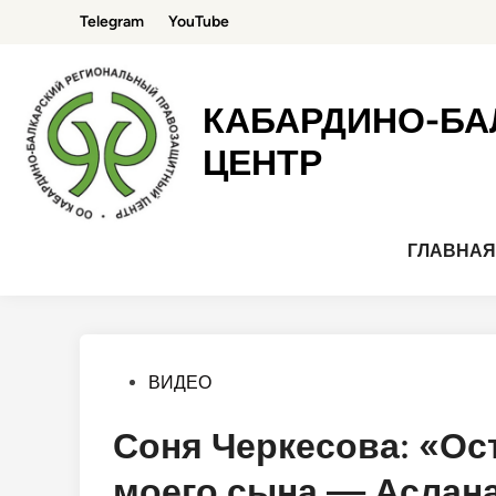
Перейти
Telegram
YouTube
к
содержимому
КАБАРДИНО-БА
ЦЕНТР
ГЛАВНА
Опубликовано
ВИДЕО
в
Соня Черкесова: «Ос
моего сына — Аслана