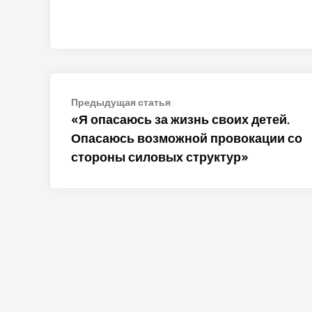
Навигация
Предыдущая
Предыдущая статья
статья:
«Я опасаюсь за жизнь своих детей.
по
Опасаюсь возможной провокации со
записям
стороны силовых структур»