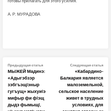
готовы прилагать для этого усилия.
А. Р. МУРАДОВА
Навигация
Предыдущая
Сле
Предыдущая статья
Следующая статья
статья:
стат
МЫЖЕЙ Мадинэ:
«Кабардино-
по
«Адыгэбзэр
Балкария является
записям
зэбгъэщIэныр
малоземельной,
гугъущ» жыхуиIэ
сельское население
мифыр фи фIэщ
живет в трудных
дыдэ фымыщI,
условиях, для