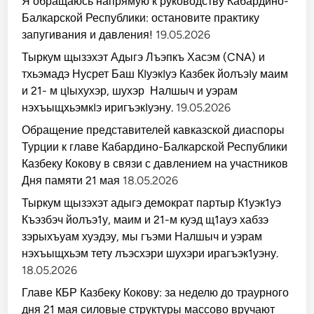
Я обращаюсь напрямую к руководству Кабардино-
Балкарской Республики: остановите практику
запугивания и давления!
19.05.2026
Тыркум щызэхэт Адыгэ Лъэпкъ Хасэм (CNA) и
тхьэмадэ Нусрет Баш КIуэкIуэ Казбек йолъэIу маим
и 21- м цIыхухэр, шухэр Налшыч и уэрам
нэхъыщхьэмкIэ иригъэкIуэну.
19.05.2026
Обращение представителей кавказской диаспоры
Турции к главе Кабардино-Балкарской Республики
Казбеку Кокову в связи с давлением на участников
Дня памяти 21 мая
18.05.2026
Тыркум щызэхэт адыгэ демократ партыр К1уэк1уэ
Къэзбэч йолъэ1у, маим и 21-м куэд щ1ауэ хабзэ
зэрыхъуам хуэдэу, мы гъэми Налшыч и уэрам
нэхъыщхьэм тету лъэсхэри шухэри ирагъэк1уэну.
18.05.2026
Главе КБР Казбеку Кокову: за неделю до траурного
дня 21 мая силовые структуры массово вручают