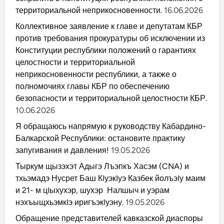
территориальной неприкосновенности.
16.06.2026
Коллективное заявление к главе и депутатам КБР
против требования прокуратуры об исключении из
Конституции республики положений о гарантиях
целостности и территориальной
неприкосновенности республики, а также о
полномочиях главы КБР по обеспечению
безопасности и территориальной целостности КБР.
10.06.2026
Я обращаюсь напрямую к руководству Кабардино-
Балкарской Республики: остановите практику
запугивания и давления!
19.05.2026
Тыркум щызэхэт Адыгэ Лъэпкъ Хасэм (CNA) и
тхьэмадэ Нусрет Баш КIуэкIуэ Казбек йолъэIу маим
и 21- м цIыхухэр, шухэр Налшыч и уэрам
нэхъыщхьэмкIэ иригъэкIуэну.
19.05.2026
Обращение представителей кавказской диаспоры