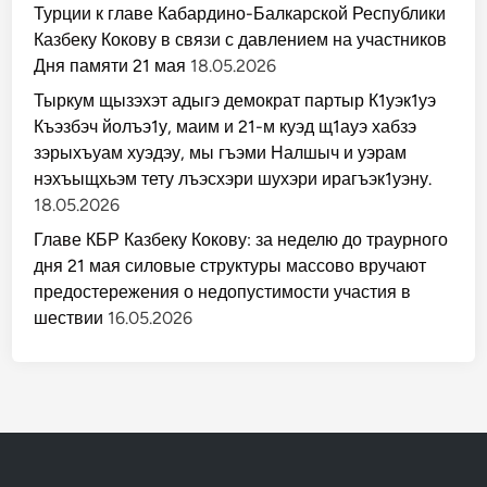
Турции к главе Кабардино-Балкарской Республики
Казбеку Кокову в связи с давлением на участников
Дня памяти 21 мая
18.05.2026
Тыркум щызэхэт адыгэ демократ партыр К1уэк1уэ
Къэзбэч йолъэ1у, маим и 21-м куэд щ1ауэ хабзэ
зэрыхъуам хуэдэу, мы гъэми Налшыч и уэрам
нэхъыщхьэм тету лъэсхэри шухэри ирагъэк1уэну.
18.05.2026
Главе КБР Казбеку Кокову: за неделю до траурного
дня 21 мая силовые структуры массово вручают
предостережения о недопустимости участия в
шествии
16.05.2026