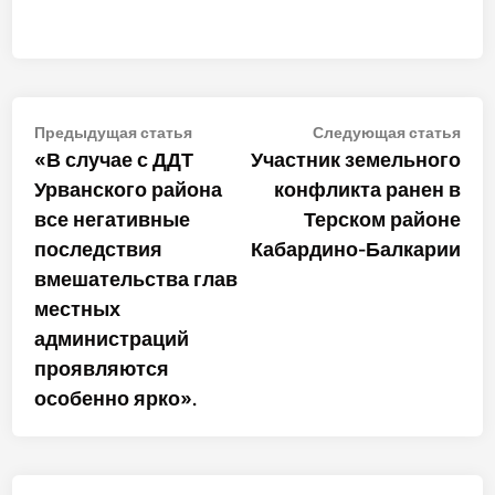
Навигация
Предыдущая
Сле
Предыдущая статья
Следующая статья
статья:
стат
«В случае с ДДТ
Участник земельного
по
Урванского района
конфликта ранен в
записям
все негативные
Терском районе
последствия
Кабардино-Балкарии
вмешательства глав
местных
администраций
проявляются
особенно ярко».