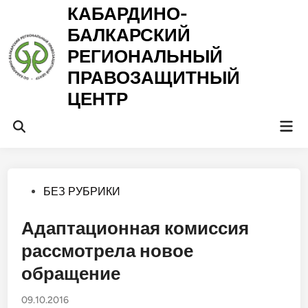
Перейти
КАБАРДИНО-
к
БАЛКАРСКИЙ
содержимому
РЕГИОНАЛЬНЫЙ
ПРАВОЗАЩИТНЫЙ
ЦЕНТР
Гла
Открыть
ме
поиск
Опубликовано
БЕЗ РУБРИКИ
в
Адаптационная комиссия
рассмотрела новое
обращение
09.10.2016