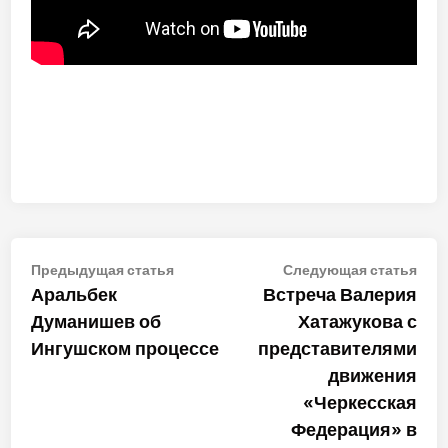
Навигация
Предыдущая
Сле
Предыдущая статья
Следующая статья
статья:
стат
Аральбек
Встреча Валерия
по
Думанишев об
Хатажукова с
записям
Ингушском процессе
представителями
движения
«Черкесская
Федерация» в