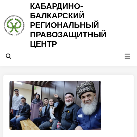
Перейти
КАБАРДИНО-
к
БАЛКАРСКИЙ
содержимому
РЕГИОНАЛЬНЫЙ
ПРАВОЗАЩИТНЫЙ
ЦЕНТР
Гла
Открыть
ме
поиск