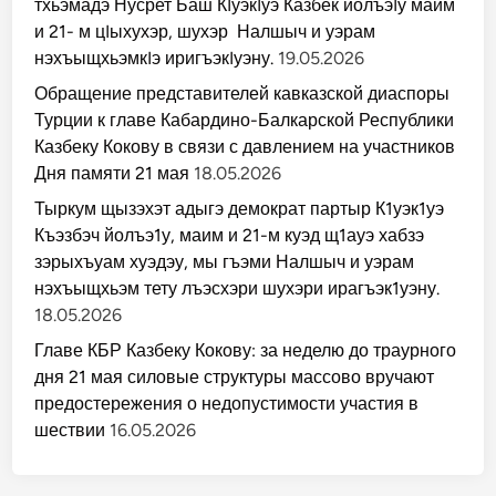
тхьэмадэ Нусрет Баш КIуэкIуэ Казбек йолъэIу маим
и 21- м цIыхухэр, шухэр Налшыч и уэрам
нэхъыщхьэмкIэ иригъэкIуэну.
19.05.2026
Обращение представителей кавказской диаспоры
Турции к главе Кабардино-Балкарской Республики
Казбеку Кокову в связи с давлением на участников
Дня памяти 21 мая
18.05.2026
Тыркум щызэхэт адыгэ демократ партыр К1уэк1уэ
Къэзбэч йолъэ1у, маим и 21-м куэд щ1ауэ хабзэ
зэрыхъуам хуэдэу, мы гъэми Налшыч и уэрам
нэхъыщхьэм тету лъэсхэри шухэри ирагъэк1уэну.
18.05.2026
Главе КБР Казбеку Кокову: за неделю до траурного
дня 21 мая силовые структуры массово вручают
предостережения о недопустимости участия в
шествии
16.05.2026