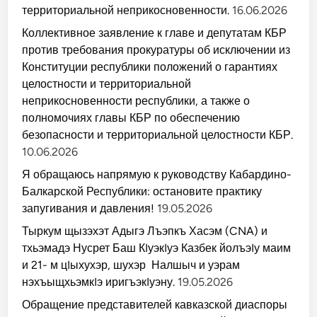
территориальной неприкосновенности.
16.06.2026
Коллективное заявление к главе и депутатам КБР
против требования прокуратуры об исключении из
Конституции республики положений о гарантиях
целостности и территориальной
неприкосновенности республики, а также о
полномочиях главы КБР по обеспечению
безопасности и территориальной целостности КБР.
10.06.2026
Я обращаюсь напрямую к руководству Кабардино-
Балкарской Республики: остановите практику
запугивания и давления!
19.05.2026
Тыркум щызэхэт Адыгэ Лъэпкъ Хасэм (CNA) и
тхьэмадэ Нусрет Баш КIуэкIуэ Казбек йолъэIу маим
и 21- м цIыхухэр, шухэр Налшыч и уэрам
нэхъыщхьэмкIэ иригъэкIуэну.
19.05.2026
Обращение представителей кавказской диаспоры