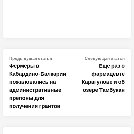
Навигация
Предыдущая
Сле
Предыдущая статья
Следующая статья
статья:
стат
Фермеры в
Еще раз о
по
Кабардино-Балкарии
фармацевте
записям
пожаловались на
Карагулове и об
административные
озере Тамбукан
препоны для
получения грантов