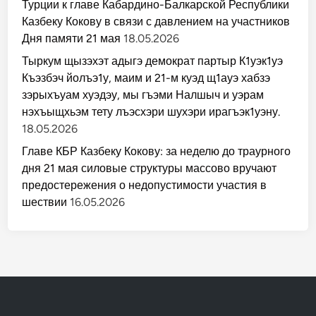
Турции к главе Кабардино-Балкарской Республики
Казбеку Кокову в связи с давлением на участников
Дня памяти 21 мая
18.05.2026
Тыркум щызэхэт адыгэ демократ партыр К1уэк1уэ
Къэзбэч йолъэ1у, маим и 21-м куэд щ1ауэ хабзэ
зэрыхъуам хуэдэу, мы гъэми Налшыч и уэрам
нэхъыщхьэм тету лъэсхэри шухэри ирагъэк1уэну.
18.05.2026
Главе КБР Казбеку Кокову: за неделю до траурного
дня 21 мая силовые структуры массово вручают
предостережения о недопустимости участия в
шествии
16.05.2026