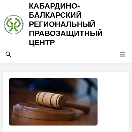
Перейти
КАБАРДИНО-
к
БАЛКАРСКИЙ
содержимому
РЕГИОНАЛЬНЫЙ
ПРАВОЗАЩИТНЫЙ
ЦЕНТР
Гла
Открыть
ме
поиск