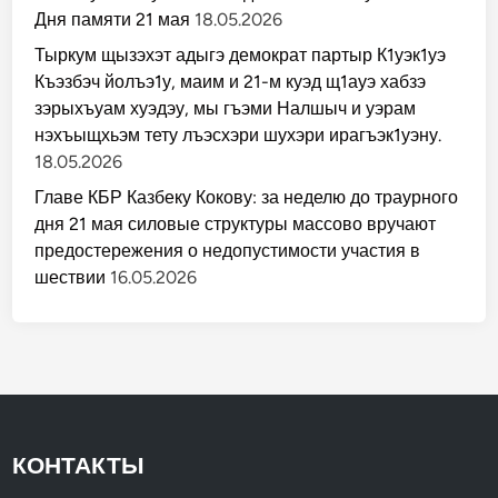
Дня памяти 21 мая
18.05.2026
Тыркум щызэхэт адыгэ демократ партыр К1уэк1уэ
Къэзбэч йолъэ1у, маим и 21-м куэд щ1ауэ хабзэ
зэрыхъуам хуэдэу, мы гъэми Налшыч и уэрам
нэхъыщхьэм тету лъэсхэри шухэри ирагъэк1уэну.
18.05.2026
Главе КБР Казбеку Кокову: за неделю до траурного
дня 21 мая силовые структуры массово вручают
предостережения о недопустимости участия в
шествии
16.05.2026
КОНТАКТЫ