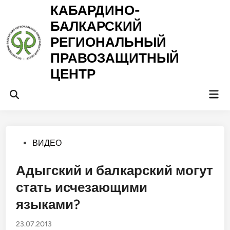
Перейти
КАБАРДИНО-
к
БАЛКАРСКИЙ
содержимому
РЕГИОНАЛЬНЫЙ
ПРАВОЗАЩИТНЫЙ
ЦЕНТР
Гла
Открыть
ме
поиск
Опубликовано
ВИДЕО
в
Адыгский и балкарский могут
стать исчезающими
языками?
23.07.2013