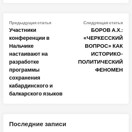
Навигация
Предыдущая
Сле
Предыдущая статья
Следующая статья
статья:
стат
Участники
БОРОВ А.Х.:
по
конференции в
«ЧЕРКЕССКИЙ
записям
Нальчике
ВОПРОС» КАК
настаивают на
ИСТОРИКО-
разработке
ПОЛИТИЧЕСКИЙ
программы
ФЕНОМЕН
сохранения
кабардинского и
балкарского языков
Последние записи