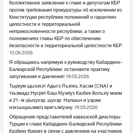
Коллективное заявление к главе и депутатам КБР
против требования прокуратуры об исключении из
Конституции республики положений о гарантиях
целостности и территориальной
неприкосновенности республики, а также о
полномочиях главы КБР по обеспечению
безопасности и территориальной целостности КБР.
10.06.2026
Я обращаюсь напрямую к руководству Кабардино-
Балкарской Республики: остановите практику
запугивания и давления!
19.05.2026
Тыркум щызэхэт Адыгэ Лъэпкъ Хасэм (CNA) и
тхьэмадэ Нусрет Баш КIуэкIуэ Казбек йолъэIу маим
и 21- м цIыхухэр, шухэр Налшыч и уэрам
нэхъыщхьэмкIэ иригъэкIуэну.
19.05.2026
Обращение представителей кавказской диаспоры
Турции к главе Кабардино-Балкарской Республики
Казбеку Кокову в связи с давлением на участников