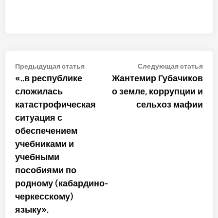
Навигация
Предыдущая
Сле
Предыдущая статья
Следующая статья
статья:
стат
«..в республике
Жантемир Губачиков
по
сложилась
о земле, коррупции и
записям
катастрофическая
сельхоз мафии
ситуация с
обеспечением
учебниками и
учебными
пособиями по
родному (кабардино-
черкесскому)
языку».