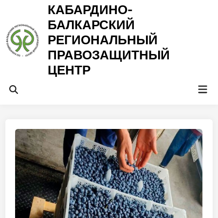
Перейти
КАБАРДИНО-
к
БАЛКАРСКИЙ
содержимому
РЕГИОНАЛЬНЫЙ
ПРАВОЗАЩИТНЫЙ
ЦЕНТР
Гла
Открыть
ме
поиск