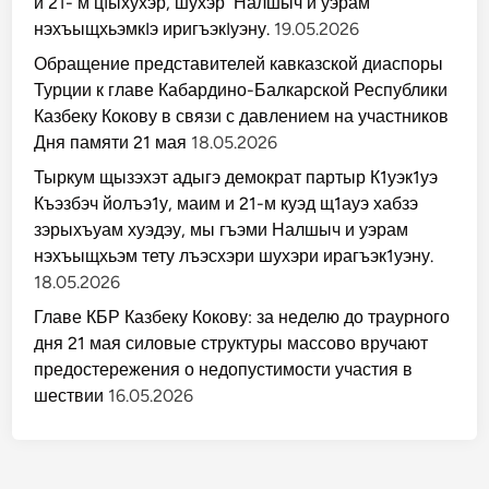
и 21- м цIыхухэр, шухэр Налшыч и уэрам
нэхъыщхьэмкIэ иригъэкIуэну.
19.05.2026
Обращение представителей кавказской диаспоры
Турции к главе Кабардино-Балкарской Республики
Казбеку Кокову в связи с давлением на участников
Дня памяти 21 мая
18.05.2026
Тыркум щызэхэт адыгэ демократ партыр К1уэк1уэ
Къэзбэч йолъэ1у, маим и 21-м куэд щ1ауэ хабзэ
зэрыхъуам хуэдэу, мы гъэми Налшыч и уэрам
нэхъыщхьэм тету лъэсхэри шухэри ирагъэк1уэну.
18.05.2026
Главе КБР Казбеку Кокову: за неделю до траурного
дня 21 мая силовые структуры массово вручают
предостережения о недопустимости участия в
шествии
16.05.2026