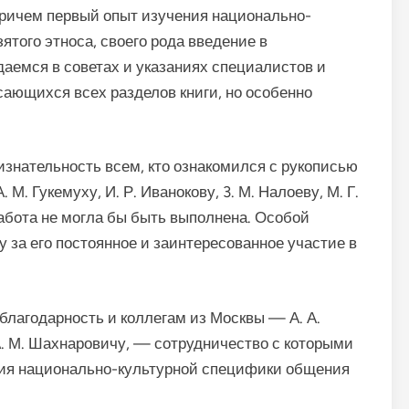
 причем первый опыт изучения национально-
того этноса, своего рода вве­дение в
даемся в советах и указаниях специалистов и
асающихся всех разделов книги, но особенно
зна­тельность всем, кто ознакомился с рукописью
М. Гукемуху, И. Р. Иванокову, 3. М. Налоеву, М. Г.
работа не могла бы быть выполнена. Особой
 за его постоянное и заинтересованное участие в
лаго­дарность и коллегам из Москвы — А. А.
 А. М. Шахнаровичу, — сотрудничество с которыми
ния национально-культурной специфики общения