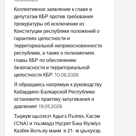
Коллективное заявление к главе и
депутатам КБР против требования
прокуратуры об исключении из
Конституции республики положений о
гарантиях целостности и
территориальной неприкосновенности
республики, а также о полномочиях
главы КБР по обеспечению
безопасности и территориальной
целостности КБР.
10.06.2026
Я обращаюсь напрямую к руководству
Кабардино-Балкарской Республики:
остановите практику запугивания и
давления!
19.05.2026
Тыркум щызэхэт Адыгэ Лъэпкъ Хасэм
(CNA) и тхьэмадэ Нусрет Баш КIуэкIуэ
Казбек йолъэIу маим и 21- м цIыхухэр,