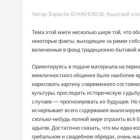
Автор: Барасби БГАЖНОКОВ: Адыгский этик
Тема этой книги несколько шире той, что об
некоторые факты, выходящие за рамки собст
включенные в фонд тра­диционно-бытовой 
Ориентируясь в подаче материала на период
меж­личностного общения были наиболее яр
нарисовать картину современного состояни
культуры, проследить историческую судьбу
случаев — прогнозировать их будущее. Но 
исчерпывает всего содержания анализируем
сколько-нибудь полной мере отразить всё 
адыгов. Достаточно сказать, что мы едва ко
гребальном и свадебном обрядах, очень ма