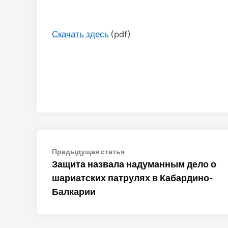
Скачать здесь
(pdf)
Навигация
Предыдущая
Предыдущая статья
статья:
Защита назвала надуманным дело о
по
шариатских патрулях в Кабардино-
записям
Балкарии