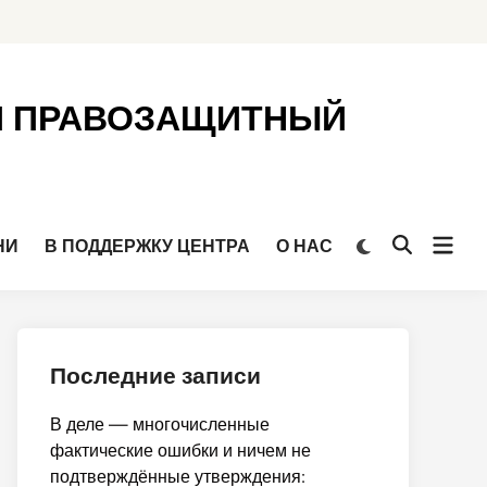
Й ПРАВОЗАЩИТНЫЙ
Откр
Переключить
НИ
В ПОДДЕРЖКУ ЦЕНТРА
О НАС
Открыть
на
мен
поиск
тёмный
режим
Последние записи
В деле — многочисленные
фактические ошибки и ничем не
подтверждённые утверждения: