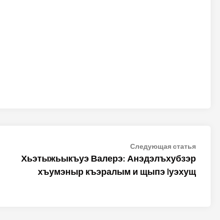
Следу
Следующая статья
статья
Хьэтыжьыкъуэ Валерэ: Анэдэлъхубзэр
хъумэныр къэралым и щыпэ lуэхущ