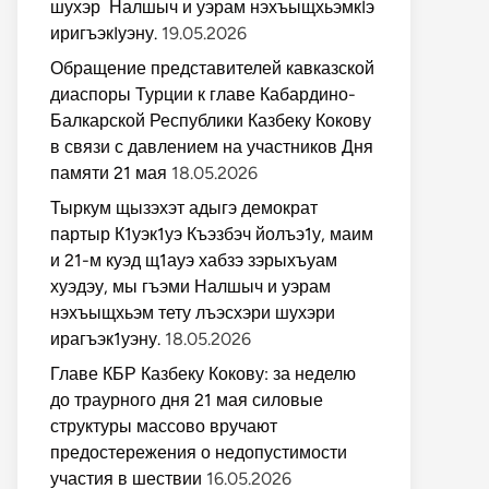
шухэр Налшыч и уэрам нэхъыщхьэмкIэ
иригъэкIуэну.
19.05.2026
Обращение представителей кавказской
диаспоры Турции к главе Кабардино-
Балкарской Республики Казбеку Кокову
в связи с давлением на участников Дня
памяти 21 мая
18.05.2026
Тыркум щызэхэт адыгэ демократ
партыр К1уэк1уэ Къэзбэч йолъэ1у, маим
и 21-м куэд щ1ауэ хабзэ зэрыхъуам
хуэдэу, мы гъэми Налшыч и уэрам
нэхъыщхьэм тету лъэсхэри шухэри
ирагъэк1уэну.
18.05.2026
Главе КБР Казбеку Кокову: за неделю
до траурного дня 21 мая силовые
структуры массово вручают
предостережения о недопустимости
участия в шествии
16.05.2026