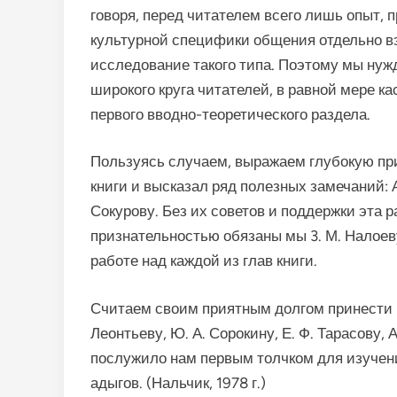
говоря, перед читателем всего лишь опыт,
культурной специфики общения отдельно взя
исследование такого типа. Поэтому мы нуж­
широ­кого круга читателей, в равной мере к
первого вводно-теоретического раздела.
Пользуясь случаем, выражаем глубокую при
книги и высказал ряд полезных замечаний: А. 
Сокурову. Без их советов и поддержки эта 
признательностью обязаны мы 3. М. Налоеву
работе над каждой из глав книги.
Считаем своим приятным долгом принести б
Леонтьеву, Ю. А. Сорокину, Е. Ф. Тарасову,
послужило нам пер­вым толчком для изуче
адыгов. (Нальчик, 1978 г.)