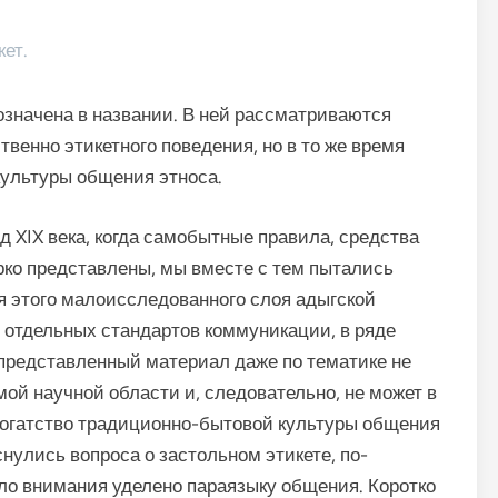
ет.
озна­чена в названии. В ней рассматриваются
венно этикетного поведения, но в то же время
культуры общения этноса.
 XIX века, когда самобытные правила, средства
ко представ­лены, мы вместе с тем пытались
я этого малоисследованного слоя адыгской
 отдельных стандартов коммуникации, в ряде
представ­ленный материал даже по тематике не
ой научной области и, следовательно, не может в
богатство традиционно-бытовой культуры общения
снулись вопроса о застольном этикете, по­
ло внима­ния уделено параязыку общения. Коротко