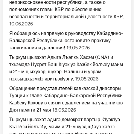
неприкосновенности республики, а также о
полномочиях главы КБР по обеспечению
безопасности и территориальной целостности КБР.
10.06.2026
Я обращаюсь напрямую к руководству Кабардино-
Балкарской Республики: остановите практику
запугивания и давления!
19.05.2026
Тыркум щызэхэт Адыгэ Лъэпкъ Хасэм (CNA) и
тхьэмадэ Нусрет Баш КIуэкIуэ Казбек йолъэIу маим
и 21- м цIыхухэр, шухэр Налшыч и уэрам
нэхъыщхьэмкIэ иригъэкIуэну.
19.05.2026
Обращение представителей кавказской диаспоры
Турции к главе Кабардино-Балкарской Республики
Казбеку Кокову в связи с давлением на участников
Дня памяти 21 мая
18.05.2026
Тыркум щызэхэт адыгэ демократ партыр К1уэк1уэ
Къэзбэч йолъэ1у, маим и 21-м куэд щ1ауэ хабзэ
зэрыхъуам хуэдэу, мы гъэми Налшыч и уэрам