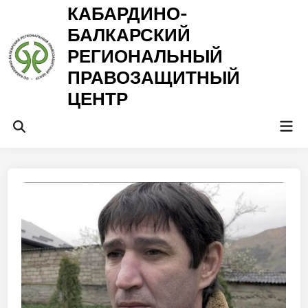
Перейти
КАБАРДИНО-
к
БАЛКАРСКИЙ
содержимому
РЕГИОНАЛЬНЫЙ
ПРАВОЗАЩИТНЫЙ
ЦЕНТР
Гла
Открыть
ме
поиск