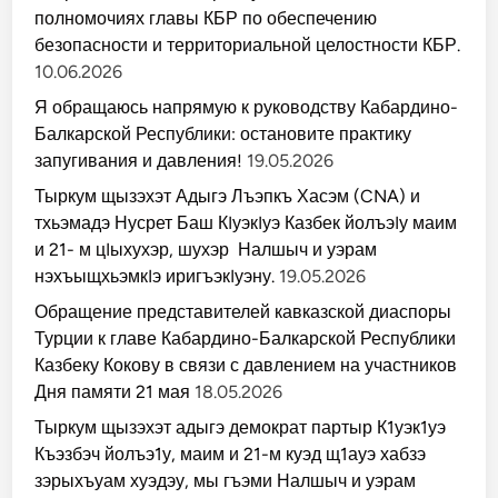
полномочиях главы КБР по обеспечению
безопасности и территориальной целостности КБР.
10.06.2026
Я обращаюсь напрямую к руководству Кабардино-
Балкарской Республики: остановите практику
запугивания и давления!
19.05.2026
Тыркум щызэхэт Адыгэ Лъэпкъ Хасэм (CNA) и
тхьэмадэ Нусрет Баш КIуэкIуэ Казбек йолъэIу маим
и 21- м цIыхухэр, шухэр Налшыч и уэрам
нэхъыщхьэмкIэ иригъэкIуэну.
19.05.2026
Обращение представителей кавказской диаспоры
Турции к главе Кабардино-Балкарской Республики
Казбеку Кокову в связи с давлением на участников
Дня памяти 21 мая
18.05.2026
Тыркум щызэхэт адыгэ демократ партыр К1уэк1уэ
Къэзбэч йолъэ1у, маим и 21-м куэд щ1ауэ хабзэ
зэрыхъуам хуэдэу, мы гъэми Налшыч и уэрам