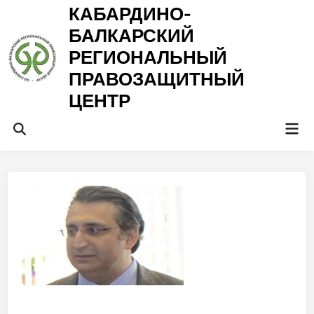
Перейти
КАБАРДИНО-
к
БАЛКАРСКИЙ
содержимому
РЕГИОНАЛЬНЫЙ
ПРАВОЗАЩИТНЫЙ
ЦЕНТР
Гла
Открыть
ме
поиск