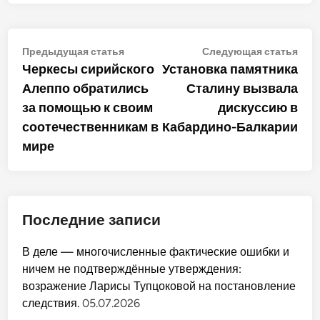
Навигация
Предыдущая
Сле
Предыдущая статья
Следующая статья
статья:
стат
Черкесы сирийского
Установка памятника
по
Алеппо обратились
Сталину вызвала
записям
за помощью к своим
дискуссию в
соотечественникам в
Кабардино-Балкарии
мире
Последние записи
В деле — многочисленные фактические ошибки и
ничем не подтверждённые утверждения:
возражение Ларисы Тупцоковой на постановление
следствия.
05.07.2026