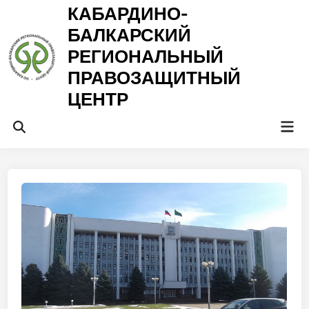
Перейти
КАБАРДИНО-
к
БАЛКАРСКИЙ
содержимому
РЕГИОНАЛЬНЫЙ
ПРАВОЗАЩИТНЫЙ
ЦЕНТР
Гла
Открыть
ме
поиск