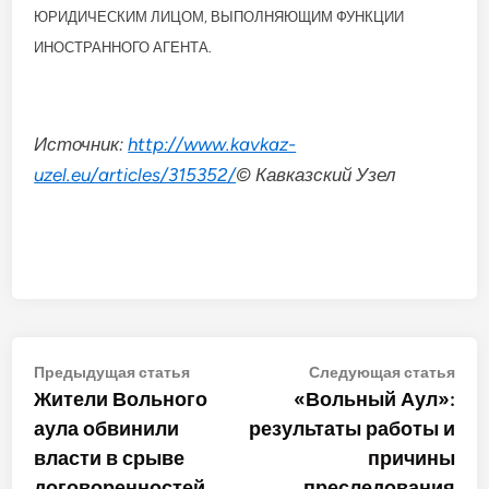
ЮРИДИЧЕСКИМ ЛИЦОМ, ВЫПОЛНЯЮЩИМ ФУНКЦИИ
ИНОСТРАННОГО АГЕНТА.
Источник:
http://www.kavkaz-
uzel.eu/articles/315352/
© Кавказский Узел
Навигация
Предыдущая
Сле
Предыдущая статья
Следующая статья
статья:
стат
Жители Вольного
«Вольный Аул»:
по
аула обвинили
результаты работы и
записям
власти в срыве
причины
договоренностей
преследования