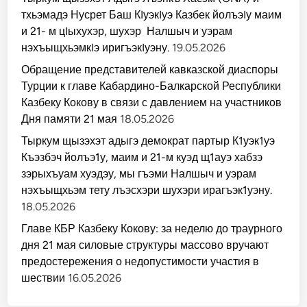
тхьэмадэ Нусрет Баш КIуэкIуэ Казбек йолъэIу маим
и 21- м цIыхухэр, шухэр Налшыч и уэрам
нэхъыщхьэмкIэ иригъэкIуэну.
19.05.2026
Обращение представителей кавказской диаспоры
Турции к главе Кабардино-Балкарской Республики
Казбеку Кокову в связи с давлением на участников
Дня памяти 21 мая
18.05.2026
Тыркум щызэхэт адыгэ демократ партыр К1уэк1уэ
Къэзбэч йолъэ1у, маим и 21-м куэд щ1ауэ хабзэ
зэрыхъуам хуэдэу, мы гъэми Налшыч и уэрам
нэхъыщхьэм тету лъэсхэри шухэри ирагъэк1уэну.
18.05.2026
Главе КБР Казбеку Кокову: за неделю до траурного
дня 21 мая силовые структуры массово вручают
предостережения о недопустимости участия в
шествии
16.05.2026