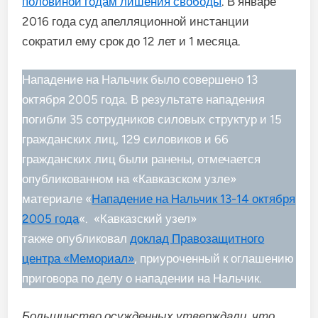
половиной годам лишения свободы
. В январе
2016 года суд апелляционной инстанции
сократил ему срок до 12 лет и 1 месяца.
Нападение на Нальчик было совершено 13
октября 2005 года. В результате нападения
погибли 35 сотрудников силовых структур и 15
гражданских лиц, 129 силовиков и 66
гражданских лиц были ранены, отмечается
опубликованном на «Кавказском узле»
материале «
Нападение на Нальчик 13-14 октября
2005 года
«. «Кавказский узел»
также опубликовал
доклад Правозащитного
центра «Мемориал»
, приуроченный к оглашению
приговора по делу о нападении на Нальчик.
Большинство осужденных утверждали, что