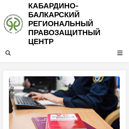
Перейти
КАБАРДИНО-
к
БАЛКАРСКИЙ
содержимому
РЕГИОНАЛЬНЫЙ
ПРАВОЗАЩИТНЫЙ
ЦЕНТР
Гла
Открыть
ме
поиск