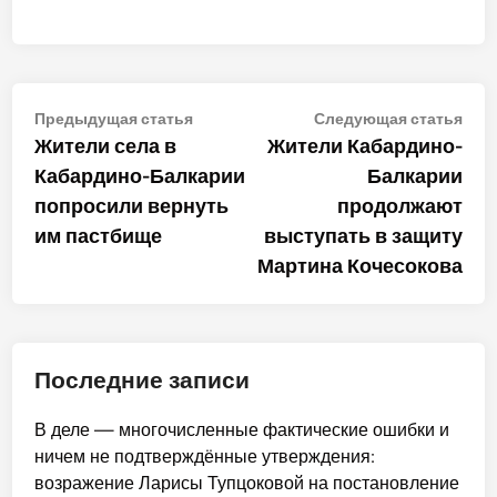
Навигация
Предыдущая
Сле
Предыдущая статья
Следующая статья
статья:
стат
Жители села в
Жители Кабардино-
по
Кабардино-Балкарии
Балкарии
записям
попросили вернуть
продолжают
им пастбище
выступать в защиту
Мартина Кочесокова
Последние записи
В деле — многочисленные фактические ошибки и
ничем не подтверждённые утверждения:
возражение Ларисы Тупцоковой на постановление