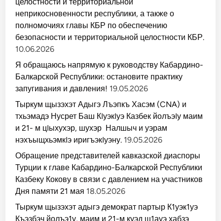
целостности и территориальной
неприкосновенности республики, а также о
полномочиях главы КБР по обеспечению
безопасности и территориальной целостности КБР.
10.06.2026
Я обращаюсь напрямую к руководству Кабардино-
Балкарской Республики: остановите практику
запугивания и давления!
19.05.2026
Тыркум щызэхэт Адыгэ Лъэпкъ Хасэм (CNA) и
тхьэмадэ Нусрет Баш КIуэкIуэ Казбек йолъэIу маим
и 21- м цIыхухэр, шухэр Налшыч и уэрам
нэхъыщхьэмкIэ иригъэкIуэну.
19.05.2026
Обращение представителей кавказской диаспоры
Турции к главе Кабардино-Балкарской Республики
Казбеку Кокову в связи с давлением на участников
Дня памяти 21 мая
18.05.2026
Тыркум щызэхэт адыгэ демократ партыр К1уэк1уэ
Къэзбэч йолъэ1у, маим и 21-м куэд щ1ауэ хабзэ