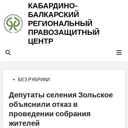
Перейти
КАБАРДИНО-
к
БАЛКАРСКИЙ
содержимому
РЕГИОНАЛЬНЫЙ
ПРАВОЗАЩИТНЫЙ
ЦЕНТР
Гла
Открыть
ме
поиск
Опубликовано
БЕЗ РУБРИКИ
в
Депутаты селения Зольское
объяснили отказ в
проведении собрания
жителей