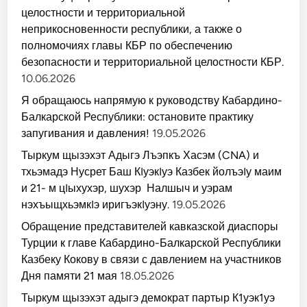
целостности и территориальной
неприкосновенности республики, а также о
полномочиях главы КБР по обеспечению
безопасности и территориальной целостности КБР.
10.06.2026
Я обращаюсь напрямую к руководству Кабардино-
Балкарской Республики: остановите практику
запугивания и давления!
19.05.2026
Тыркум щызэхэт Адыгэ Лъэпкъ Хасэм (CNA) и
тхьэмадэ Нусрет Баш КIуэкIуэ Казбек йолъэIу маим
и 21- м цIыхухэр, шухэр Налшыч и уэрам
нэхъыщхьэмкIэ иригъэкIуэну.
19.05.2026
Обращение представителей кавказской диаспоры
Турции к главе Кабардино-Балкарской Республики
Казбеку Кокову в связи с давлением на участников
Дня памяти 21 мая
18.05.2026
Тыркум щызэхэт адыгэ демократ партыр К1уэк1уэ