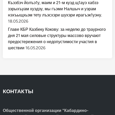
Къэзбэч йолъэ1у, маим и 21-м куэд щ1ауэ хабзэ
зэрыхъуам хуэдэу, мы гъэми Налшыч и уэрам
нэхъыщхьэм тету лъэсхэри шухэри ирагъэк1уэну.
18.05.2026
Главе КБР Казбеку Кокову: за неделю до траурного
дня 21 мая силовые структуры массово вручают
предостережения о недопустимости участия в
шествии
16.05.2026
КОНТАКТЫ
Общественной организации "Кабардино-