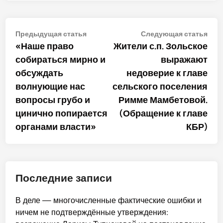
Навигация
Предыдущая
Сле
Предыдущая статья
Следующая статья
статья:
стат
«Наше право
Жители с.п. Зольское
по
собираться мирно и
выражают
записям
обсуждать
недоверие к главе
волнующие нас
сельского поселения
вопросы грубо и
Римме Мамбетовой.
цинично попирается
(Обращение к главе
органами власти»
КБР)
Последние записи
В деле — многочисленные фактические ошибки и
ничем не подтверждённые утверждения: