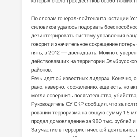
которых около трех десятков особо тяжких 
По словам генерал-лейте­нанта юстиции Ус
силовиков удалось подорвать боеспособнос
дезинтегрировать систему уп­равления банд
говорит и значительное со­кращение потерь 
пять, в 2012 — двенад­цать. Можно с увере
действовавших на территории Эльбрусского,
районов.
Речь идет об известных ли­дерах. Конечно, 
рано, наверно, к сожа­лению, еще есть, но 
могли совершить пося­гательства, убийства
Руководитель СУ СКР сооб­щил, что за полт
ровании терроризма на общую сумму 1,5 мл
продал домовладение за 980 тыс. рублей и 
За участие в террористиче­ской деятельност