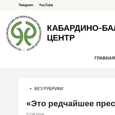
Перейти
Telegram
YouTube
к
содержимому
КАБАРДИНО-БА
ЦЕНТР
ГЛАВНА
Опубликовано
БЕЗ РУБРИКИ
в
«Это редчайшее пре
21.08.2014