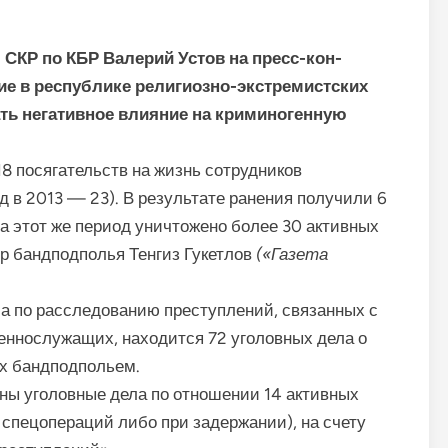
СКР по КБР Ва­лерий Устов на пресс-кон­
ие в республи­ке религиозно-экстремист­ских
 нега­тивное влияние на кримино­генную
 посяга­тельств на жизнь сотрудников
д в 2013 — 23). В результате ранения получили 6
а этот же период уничтожено более 30 активных
ер бандподполья Тенгиз Гукетлов
(«Газета
а по рассле­дованию преступлений, связан­ных с
еннослужа­щих, находится 72 уголовных дела о
ых бандподпольем.
ны уголов­ные дела по отношении 14 активных
 спецопераций либо при задержании), на счету