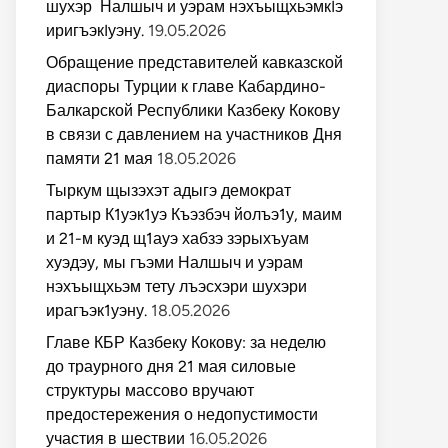
шухэр Налшыч и уэрам нэхъыщхьэмкIэ
иригъэкIуэну.
19.05.2026
Обращение представителей кавказской
диаспоры Турции к главе Кабардино-
Балкарской Республики Казбеку Кокову
в связи с давлением на участников Дня
памяти 21 мая
18.05.2026
Тыркум щызэхэт адыгэ демократ
партыр К1уэк1уэ Къэзбэч йолъэ1у, маим
и 21-м куэд щ1ауэ хабзэ зэрыхъуам
хуэдэу, мы гъэми Налшыч и уэрам
нэхъыщхьэм тету лъэсхэри шухэри
ирагъэк1уэну.
18.05.2026
Главе КБР Казбеку Кокову: за неделю
до траурного дня 21 мая силовые
структуры массово вручают
предостережения о недопустимости
участия в шествии
16.05.2026