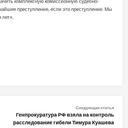
начить комплексную комис­сионную судебно-
чайшее преступление, если это преступление. Мы
 лет».
Следу
Следующая статья
статья
Генпрокуратура РФ взяла на контроль
расследование гибели Тимура Куашева