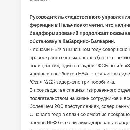
Руководитель следственного управления 
ференции в Нальчике отме­тил, что налич
бандформирований продолжает оказывать
обстановку в Кабар­дино-Балкарии.
Членами НВФ в нынешнем году совершено 18
правоохранительных органов (на этот перио
полицейских, один сотрудник ФСБ погиб: «З
членов и пособников НВФ. о том числе лид
Юга»
№
12)
задержано три пособни­ка.
В производстве специали­зированного отдел
посягательством на жизнь сотрудников и во
более чем 200 преступ­лениях, совершенн
С начала года в связи со смертью прекраще
членов НВФ (все они ликви­дированы в ходе