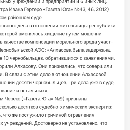
ьных учреждений и предприятий и 6 иных лиц.
ра Ивана Гертеро «Газета Юга» №43, 46, 2012)
ом районном суде.
ловного дела в отношении жительницы респуб­лики
, которой вменялось хищение путем мошенни­
 в качестве компен­сации морального вреда участ­
Чернобыльской АЭС: «Алхасова была задержана,
все 10 чернобыльцев, обратившихся с заявлениями,
оворили Алхасову. Они признались, что совершили
. В связи с этим дело в отношении Алхасовой
шении десяти черно­быльцев. Три дела уже в суде,
ование и остальных».
м Череке («Газета Юга» №9) признаны
колько десятков су­дебно-химических экспертиз:
ь, что же послужило причиной отравления
х учреждений. Достовер­но не установлено, что