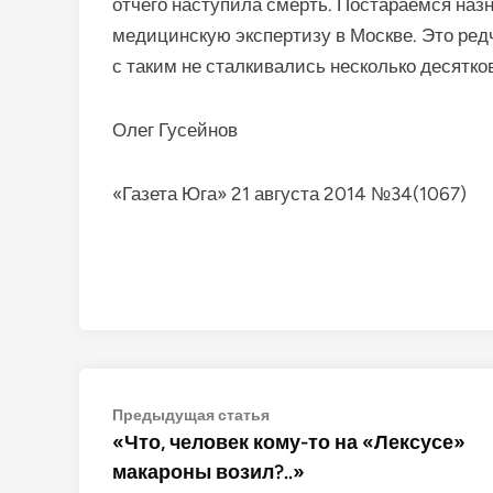
отчего наступила смерть. Постараемся наз
медицинскую экспертизу в Москве. Это ред
с таким не сталкивались несколько десят­ков
Олег Гусейнов
«Газета Юга» 21 августа 2014 №34(1067)
Навигация
Предыдущая
Предыдущая статья
статья:
«Что, человек кому-то на «Лексусе»
по
макароны возил?..»
записям