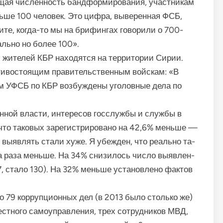
ая числен­ность бандформирования, уча­стникам
льше 100 человек. Это цифра, выве­ренная ФСБ,
те, когда-то мы на брифингах гово­рили о 700-
ально но более 100».
 жителей КБР на­ходятся на территории Сирии.
тивостоящим правительственным войскам: «В
м УФСБ по КБР возбужде­ны уголовные дела по
енной власти, ин­тересов госслужбы и службы в
что таковых заре­гистрировано на 42,6% меньше —
 выявлять стали хуже. Я убежден, что реально та­
два раза меньше. На 34% снизилось число выявлен­
, стало 130). На 32% меньше установлено фак­тов
79 коррупци­онных дел (в 2013 было столько же)
стного самоупра­вления, трех сотрудников МВД,