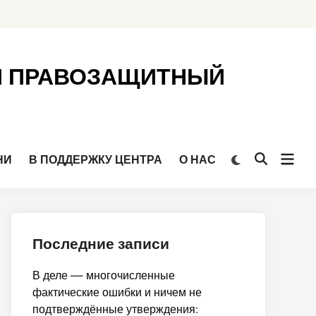
Й ПРАВОЗАЩИТНЫЙ
Откр
Переключить
НИ
В ПОДДЕРЖКУ ЦЕНТРА
О НАС
Открыть
на
мен
поиск
тёмный
режим
Последние записи
В деле — многочисленные
фактические ошибки и ничем не
подтверждённые утверждения: