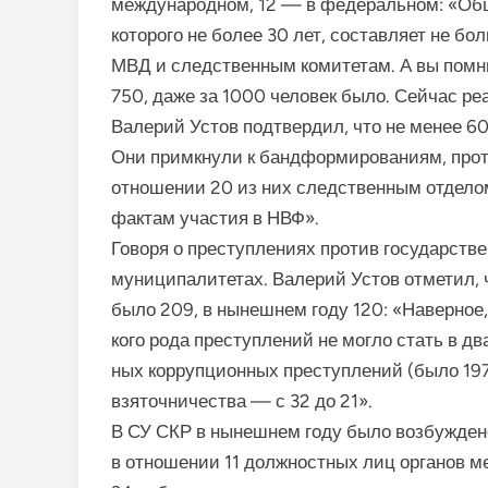
международном, 12 — в федеральном: «Общ
которого не более 30 лет, составляет не бо
МВД и следствен­ным комитетам. А вы помни
750, даже за 1000 человек было. Сейчас ре
Валерий Устов подтвердил, что не менее 60
Они примкнули к бандформиро­ваниям, про
отно­шении 20 из них следственным отдело
фактам участия в НВФ».
Говоря о преступлениях про­тив государств
муниципалитетах. Валерий Устов отметил, 
было 209, в нынешнем году 120: «Наверное,
кого рода преступлений не мог­ло стать в 
ных коррупционных преступле­ний (было 197
взяточничества — с 32 до 21».
В СУ СКР в нынешнем году было возбуждено 
в отношении 11 должностных лиц органов ме