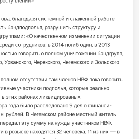
преступлений»
това, благодаря системной и слаженной работе
ть бандподполья, разрушить структуру и
группами: «О ка­чественном изменении ситуа­ции
среди сотруд­ников: в 2014 погиб один, в 2013 —
нностью говорить о полном уничтоже­нии бандгрупп,
 Урванского, Черекского, Чегемского и Зольского
о полном от­сутствии там членов НВФ пока говорить
активные участники подполья, которые реально
, в этих районах ликвидированы».
ора года было расследовано 9 дел о финанси­
н. рублей. В Чегемском районе местный житель
передал эту сум­му на нужды участников НВФ.
и в розыске находятся 32 человека. 11 из них — в