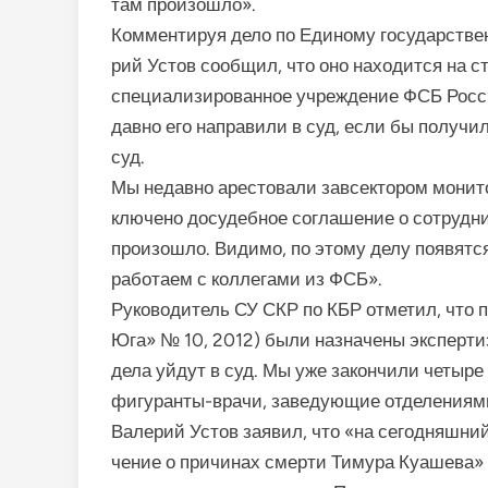
там про­изошло».
Комментируя дело по Едино­му государстве
рий Устов сообщил, что оно на­ходится на 
специализированное учрежде­ние ФСБ Росси
давно его направили в суд, если бы получи
суд.
Мы недавно арестовали завсектором монито
ключено досудебное соглаше­ние о сотрудни
произошло. Видимо, по это­му делу появятс
работаем с коллегами из ФСБ».
Руководитель СУ СКР по КБР отметил, что п
Юга» № 10, 2012) были назна­чены эксперт
дела уйдут в суд. Мы уже закончили четыре
фигуранты-врачи, заведующие отделе­ниям
Валерий Устов заявил, что «на сегодняшни
чение о причинах смерти Тимура Куашева» 