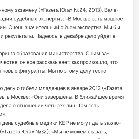
нному экзамену («Газета Юга» №24, 2013). Вале­
стадии судебных экс­пертиз: «В Москве есть мощное
и. Очень значи­тельный объем экспертиз. Мы бы
ли результаты. Надеюсь, в декабре дело уйдет в
ринга образо­вания министерства. С ним за­
честве, он все рассказывает: как произошло, что
я новые фигу­ранты. Мы по этому делу тесно
о делу о гибели младенцев в январе 2012 («Газета
изы в Москве: «Они завершены. В ближайшее время
 дела о отношении четырех лиц. Там есть
и».
й день судебные медики КБР не могут дать заклю­
(«Газета Юга» №32): «Мы не можем сказать,