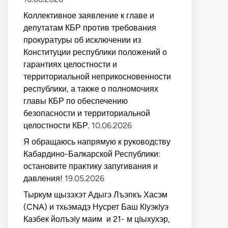
Коллективное заявление к главе и
депутатам КБР против требования
прокуратуры об исключении из
Конституции республики положений о
гарантиях целостности и
территориальной неприкосновенности
республики, а также о полномочиях
главы КБР по обеспечению
безопасности и территориальной
целостности КБР.
10.06.2026
Я обращаюсь напрямую к руководству
Кабардино-Балкарской Республики:
остановите практику запугивания и
давления!
19.05.2026
Тыркум щызэхэт Адыгэ Лъэпкъ Хасэм
(CNA) и тхьэмадэ Нусрет Баш КIуэкIуэ
Казбек йолъэIу маим и 21- м цIыхухэр,