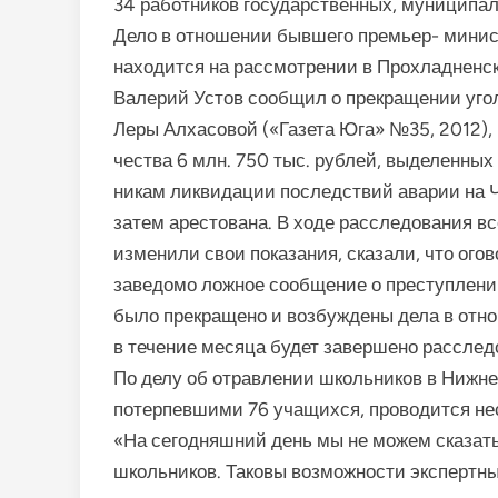
34 работников государственных, муниципал
Дело в отношении бывшего премьер- минист
находится на рассмотрении в Прохладненск
Валерий Устов сообщил о прекращении уго
Леры Алхасовой («Газета Юга» №35, 2012)
чества 6 млн. 750 тыс. рублей, выделенных
никам ликвидации последствий аварии на 
за­тем арестована. В ходе рассле­дования 
изменили свои показания, ска­зали, что ог
заведомо ложное сообщение о преступлении
бы­ло прекращено и возбуждены дела в отно
в течение месяца будет завершено расслед
По делу об отравлении школьников в Нижне
потерпевшими 76 учащихся, про­водится нес
«На сегодняшний день мы не мо­жем сказат
школьни­ков. Таковы возможности экс­пертны