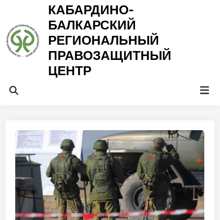
Перейти
КАБАРДИНО-
к
БАЛКАРСКИЙ
содержимому
РЕГИОНАЛЬНЫЙ
ПРАВОЗАЩИТНЫЙ
ЦЕНТР
Гла
Открыть
ме
поиск