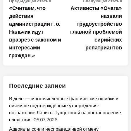
Навигация
Предыдущая
Сле
Предыдущая статья
Следующая статья
статья:
стат
«Считаем, что
Активисты «Очага»
по
действия
назвали
записям
администрации г. о.
трудоустройство
Нальчик идут
главной проблемой
вразрез с законом и
сирийских
интересами
репатриантов
граждан.»
Последние записи
В деле — многочисленные фактические ошибки и
ничем не подтверждённые утверждения:
возражение Ларисы Тупцоковой на постановление
следствия.
05.07.2026
Адвокаты сочли несправедливой отмену