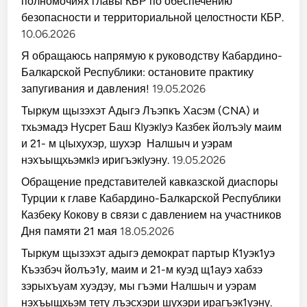
полномочиях главы КБР по обеспечению
безопасности и территориальной целостности КБР.
10.06.2026
Я обращаюсь напрямую к руководству Кабардино-
Балкарской Республики: остановите практику
запугивания и давления!
19.05.2026
Тыркум щызэхэт Адыгэ Лъэпкъ Хасэм (CNA) и
тхьэмадэ Нусрет Баш КIуэкIуэ Казбек йолъэIу маим
и 21- м цIыхухэр, шухэр Налшыч и уэрам
нэхъыщхьэмкIэ иригъэкIуэну.
19.05.2026
Обращение представителей кавказской диаспоры
Турции к главе Кабардино-Балкарской Республики
Казбеку Кокову в связи с давлением на участников
Дня памяти 21 мая
18.05.2026
Тыркум щызэхэт адыгэ демократ партыр К1уэк1уэ
Къэзбэч йолъэ1у, маим и 21-м куэд щ1ауэ хабзэ
зэрыхъуам хуэдэу, мы гъэми Налшыч и уэрам
нэхъыщхьэм тету лъэсхэри шухэри ирагъэк1уэну.