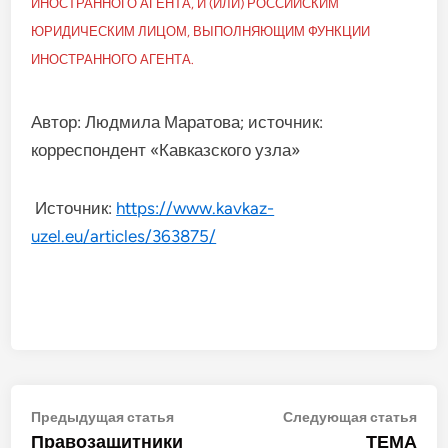
ИНОСТРАННОГО АГЕНТА, И (ИЛИ) РОССИЙСКИМ
ЮРИДИЧЕСКИМ ЛИЦОМ, ВЫПОЛНЯЮЩИМ ФУНКЦИИ
ИНОСТРАННОГО АГЕНТА.
Автор: Людмила Маратова; источник:
корреспондент «Кавказского узла»
Источник:
https://www.kavkaz-
uzel.eu/articles/363875/
Навигация
Предыдущая
Сле
Предыдущая статья
Следующая статья
статья:
стат
Правозащитники
ТЕМА