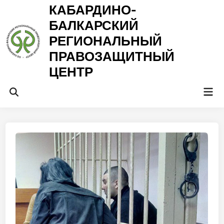
Перейти
КАБАРДИНО-
к
БАЛКАРСКИЙ
содержимому
РЕГИОНАЛЬНЫЙ
ПРАВОЗАЩИТНЫЙ
ЦЕНТР
Гла
Открыть
ме
поиск