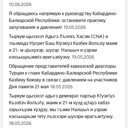
10.06.2026
Я обращаюсь напрямую к руководству Кабардино-
Балкарской Республики: остановите практику
запугивания и давления!
19.05.2026
Тыркум щызэхэт Адыгэ Лъэпкъ Хасэм (CNA) и
тхьэмадэ Нусрет Баш КIуэкIуэ Казбек йолъэIу маим
и 21- м цIыхухэр, шухэр Налшыч и уэрам
нэхъыщхьэмкIэ иригъэкIуэну.
19.05.2026
Обращение представителей кавказской диаспоры
Турции к главе Кабардино-Балкарской Республики
Казбеку Кокову в связи с давлением на участников
Дня памяти 21 мая
18.05.2026
Тыркум щызэхэт адыгэ демократ партыр К1уэк1уэ
Къэзбэч йолъэ1у, маим и 21-м куэд щ1ауэ хабзэ
зэрыхъуам хуэдэу, мы гъэми Налшыч и уэрам
нэхъыщхьэм тету лъэсхэри шухэри ирагъэк1уэну.
18.05.2026