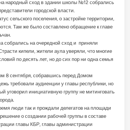
 на народный сход в здании школы №12 собрались
представители городской власти.
тус сельского поселения, о застройке территории,
ются. Там же было составлено обращение к главе
ьчан.
ла собрались на очередной сход и приняли
трасти кипели, жители аула уверяли, что многие
овий по десять лет, но до сих пор ни одна семья
ом 8 сентября, собравшись перед Домом
ежь требовали аудиенции у главы республики, но
рый уговорил инициативную группу не митинговать
орода.
 время люди так и прождали делегатов на площади
решение о создании рабочей группы в составе
трации главы КБР, главы администрации