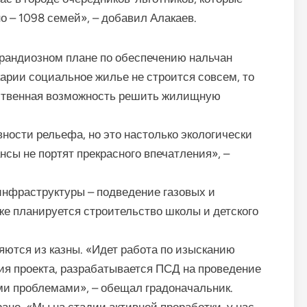
о – 1098 семей», – добавил Алакаев.
 грандиозном плане по обеспечению нальчан
арии социальное жилье не строится совсем, то
нственная возможность решить жилищную
ности рельефа, но это настолько экологически
нсы не портят прекрасного впечатления», –
инфраструктуры – подведение газовых и
же планируется строительство школы и детского
ются из казны. «Идет работа по изысканию
я проекта, разрабатывается ПСД на проведение
ми проблемами», – обещал градоначальник.
ано. «Мы на стадии активной проработки, у нас