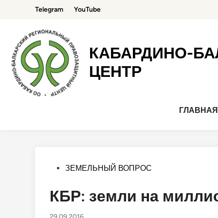
Перейти
Telegram
YouTube
к
содержимому
КАБАРДИНО-БА
ЦЕНТР
ГЛАВНА
Опубликовано
ЗЕМЕЛЬНЫЙ ВОПРОС
в
КБР: земли на милл
29.09.2016