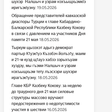
шухэр Налшыч и уэрам нэхъыщхьэмкIэ
иригъэкIуэну.
19.05.2026
Обращение представителей кавказской
диаспоры Турции к главе Кабардино-
Балкарской Республики Казбеку Кокову
в связи с давлением на участников Дня
памяти 21 мая
18.05.2026
Тыркум щызэхэт адыгэ демократ
партыр К1уэк1уэ Къэзбэч йолъэ1у, маим
и 21-м куэд щ1ауэ хабзэ зэрыхъуам
хуэдэу, мы гъэми Налшыч и уэрам
нэхъыщхьэм тету лъэсхэри шухэри
ирагъэк1уэну.
18.05.2026
Главе КБР Казбеку Кокову: за неделю
до траурного дня 21 мая силовые
структуры массово вручают
предостережения о недопустимости
участия в шествии
16.05.2026