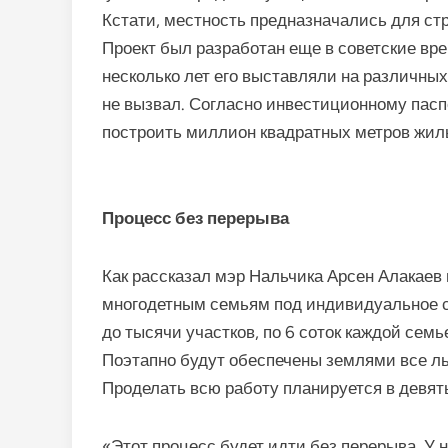
Кстати, местность предназначались для ст
Проект был разработан еще в советские вре
несколько лет его выставляли на различных
не вызвал. Согласно инвестиционному пасп
построить миллион квадратных метров жил
Процесс без перерыва
Как рассказал мэр Нальчика Арсен Алакаев 
многодетным семьям под индивидуальное с
до тысячи участков, по 6 соток каждой семь
Поэтапно будут обеспечены землями все льг
Проделать всю работу планируется в девять
«Этот процесс будет идти без перерыва. У н