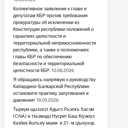
Коллективное заявление к главе и
депутатам КБР против требования
прокуратуры об исключении из
Конституции республики положений о
гарантиях целостности и
территориальной неприкосновенности
республики, а также о полномочиях
главы КБР по обеспечению
безопасности и территориальной
целостности КБР.
10.06.2026
Я обращаюсь напрямую к руководству
Кабардино-Балкарской Республики:
остановите практику запугивания и
давления!
19.05.2026
Тыркум щызэхэт Адыгэ Лъэпкъ Хасэм
(CNA) и тхьэмадэ Нусрет Баш КIуэкIуэ
Казбек йолъэIу маим и 21- м цIыхухэр,