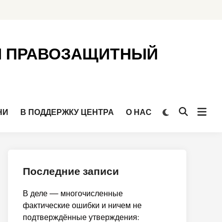
Й ПРАВОЗАЩИТНЫЙ
Откр
Переключить
НИ
В ПОДДЕРЖКУ ЦЕНТРА
О НАС
Открыть
на
мен
поиск
тёмный
режим
Последние записи
В деле — многочисленные
фактические ошибки и ничем не
подтверждённые утверждения: