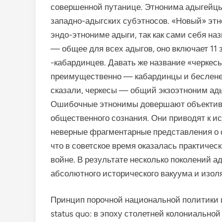
совершенной путанице. Этнонима адыгейцы 
западно-адыгских субэтносов. «Новый» эт
эндо-этнониме адыги, так как сами себя на
— общее для всех адыгов, оно включает 11
-кабардинцев. Давать же название «черкес
преимущественно — кабардинцы и бесленее
сказали, черкесы — общий экзоэтноним ады
Ошибочные этнонимы довершают объективн
общественного сознания. Они приводят к и
неверные фраг­ментарные представления о с
что в советское время оказалась практиче
войне. В результате несколько поколений 
абсолютного исторического ва­куума и изол
Принцип порочной национальной политики 
status quo: в эпоху столетней колониальн