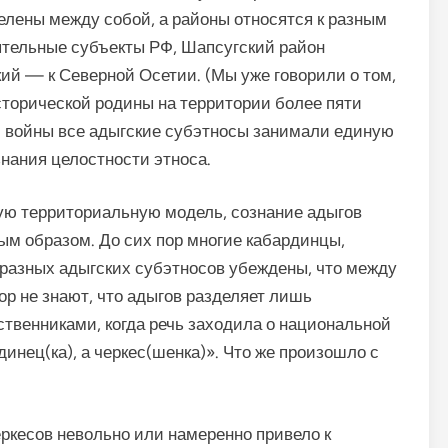
елены между собой, а районы относятся к разным
ятельные субъекты РФ, Шапсугский район
ий — к Северной Осетии. (Мы уже говорили о том,
торической родины на территории более пяти
ой войны все адыгские субэтносы занимали единую
знания целостности этноса.
ю тер­риториальную модель, сознание адыгов
ым образом. До сих пор многие кабардинцы,
 разных адыгских субэтносов убеждены, что между
ор не знают, что адыгов разделяет лишь
ественниками, когда речь заходила о национальной
динец(ка), а черкес(шенка)». Что же произошло с
еркесов невольно или намеренно привело к