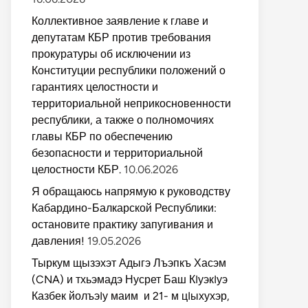
Коллективное заявление к главе и
депутатам КБР против требования
прокуратуры об исключении из
Конституции республики положений о
гарантиях целостности и
территориальной неприкосновенности
республики, а также о полномочиях
главы КБР по обеспечению
безопасности и территориальной
целостности КБР.
10.06.2026
Я обращаюсь напрямую к руководству
Кабардино-Балкарской Республики:
остановите практику запугивания и
давления!
19.05.2026
Тыркум щызэхэт Адыгэ Лъэпкъ Хасэм
(CNA) и тхьэмадэ Нусрет Баш КIуэкIуэ
Казбек йолъэIу маим и 21- м цIыхухэр,