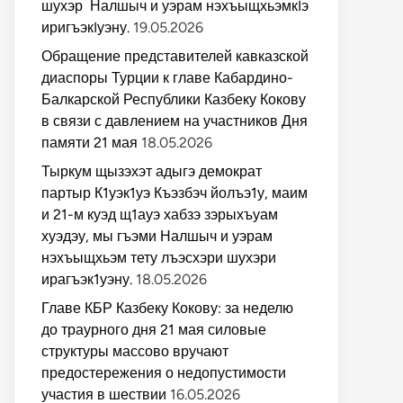
шухэр Налшыч и уэрам нэхъыщхьэмкIэ
иригъэкIуэну.
19.05.2026
Обращение представителей кавказской
диаспоры Турции к главе Кабардино-
Балкарской Республики Казбеку Кокову
в связи с давлением на участников Дня
памяти 21 мая
18.05.2026
Тыркум щызэхэт адыгэ демократ
партыр К1уэк1уэ Къэзбэч йолъэ1у, маим
и 21-м куэд щ1ауэ хабзэ зэрыхъуам
хуэдэу, мы гъэми Налшыч и уэрам
нэхъыщхьэм тету лъэсхэри шухэри
ирагъэк1уэну.
18.05.2026
Главе КБР Казбеку Кокову: за неделю
до траурного дня 21 мая силовые
структуры массово вручают
предостережения о недопустимости
участия в шествии
16.05.2026