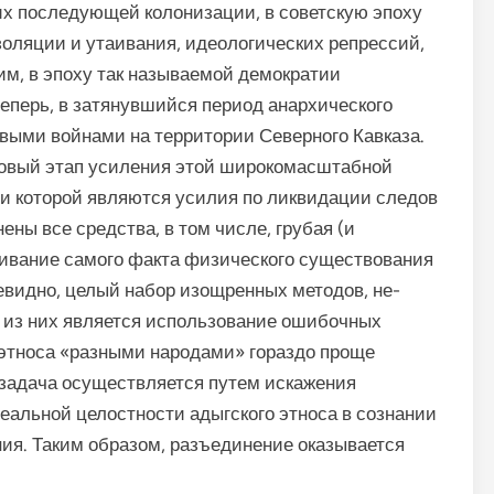
их последующей колонизации, в советскую эпоху
оляции и утаивания, идеологических репрессий,
м, в эпоху так называемой демократии
еперь, в затя­нувшийся период анархического
выми войнами на территории Северного Кавказа.
овый этап усиления этой широкомасштабной
 которой являются усилия по ликвидации следов
ены все средства, в том числе, грубая (и
ивание самого факта фи­зического существования
чевидно, целый набор изощренных методов, не­
из них явля­ется использование ошибочных
 этноса «разными народами» гораздо проще
 задача осуществляется путем искажения
альной целостности адыгского этноса в сознании
ения. Таким образом, разъединение оказывается