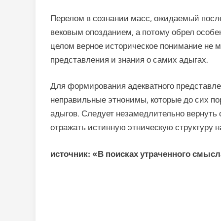
Перелом в сознании масс, ожидаемый после
вековым опозда­нием, а потому обрел особ
целом верное историческое понимание не мо
представления и знания о самих адыгах.
Для формирования адекватного представле
неправильные этнонимы, которые до сих п
адыгов. Следует незамедлительно вернуть 
отражать истинную этническую структуру н
источник: «В поисках утраченного смыс