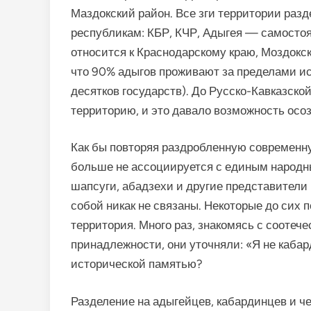
Маздокский район. Все зги территории разд
республикам: КБР, КЧР, Адыгея — самосто
относится к Краснодарскому краю, Моздокск
что 90% адыгов проживают за пределами ис
десятков государств). До Русско-Кавказск
территорию, и это давало возможность осо
Как бы повторяя раздробленную современну
больше не ассоци­ируется с единым народн
шапсуги, абадзехи и другие представители
собой никак не связаны. Некоторые до сих п
территория. Много раз, знакомясь с соотеч
принадлежности, они уточняли: «Я не кабар
исторической па­мятью?
Разделение на адыгейцев, кабардинцев и ч