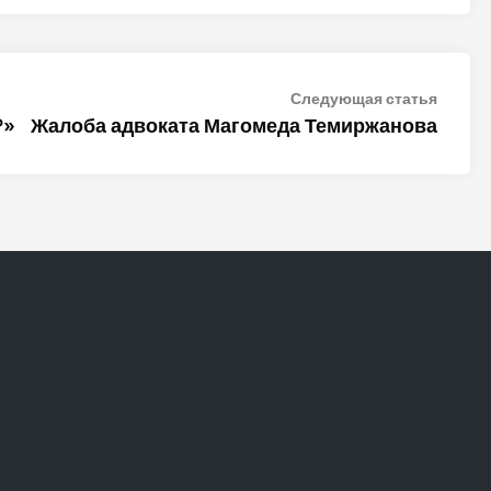
Следу
Следующая статья
статья
?»
Жалоба адвоката Магомеда Темиржанова