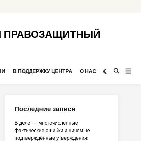
Й ПРАВОЗАЩИТНЫЙ
Откр
Переключить
НИ
В ПОДДЕРЖКУ ЦЕНТРА
О НАС
Открыть
на
мен
поиск
тёмный
режим
Последние записи
В деле — многочисленные
фактические ошибки и ничем не
подтверждённые утверждения: