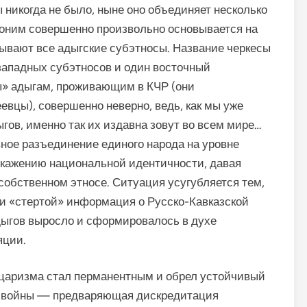
никогда не было, ныне оно объе­диняет несколько
ноним совершенно произвольно основывается на
зывают все адыгские субэтносы. Название черкесы
 западных субэтносов и один восточный
ы» адыгам, про­живающим в КЧР (они
вцы), совершенно неверно, ведь, как мы уже
гов, именно так их издавна зовут во всем мире…
ое разъединение единого народа на уровне
скаже­нию национальной идентичности, давая
обственном этносе. Си­туация усугубляется тем,
ски «стертой» информация о Русско-Кавказской
адыгов выросло и сформировалось в духе
яции.
ца­ризма стал перманентным и обрел устойчивый
ой войны — предваряющая дискредитация