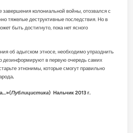
 завер­шения колониальной войны, отозвался с
енно тяжелые деструктивные последствия. Но в
жет быть достигнуто, пока нет ясного
ния об адыгском этносе, необходимо упразднить
ор дезинформируют в первую очередь самих
старьте этнонимы, которые смогут правильно
арода
.
ла…»(
Публицистика
) Нальчик 2013 г.