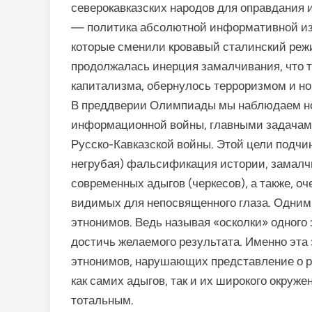
северокавказских народов для оправдания 
— поли­тика абсолютной информативной из
которые сменили кровавый сталинский режи
продолжалась инерция замалчивания, что т
капитализма, обернулось терроризмом и но
В преддверии Олимпиады мы наблюдаем н
информационной войны, главными задачами
Русско-Кавказской войны. Этой цели подчин
негрубая) фальсификация истории, замалч
современных адыгов (черкесов), а также, о
видимых для непосвященного глаза. Одним 
этнонимов. Ведь называя «осколки» одного
достичь желаемого результата. Именно эта
этнонимов, нарушающих представление о ре
как самих адыгов, так и их широкого окруж
тотальным.