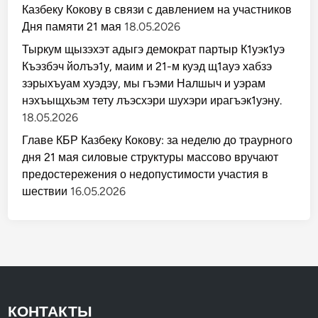
Казбеку Кокову в связи с давлением на участников
Дня памяти 21 мая
18.05.2026
Тыркум щызэхэт адыгэ демократ партыр К1уэк1уэ
Къэзбэч йолъэ1у, маим и 21-м куэд щ1ауэ хабзэ
зэрыхъуам хуэдэу, мы гъэми Налшыч и уэрам
нэхъыщхьэм тету лъэсхэри шухэри ирагъэк1уэну.
18.05.2026
Главе КБР Казбеку Кокову: за неделю до траурного
дня 21 мая силовые структуры массово вручают
предостережения о недопустимости участия в
шествии
16.05.2026
КОНТАКТЫ