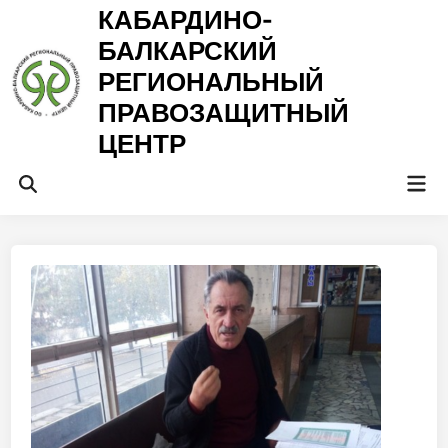
Перейти
КАБАРДИНО-
к
БАЛКАРСКИЙ
содержимому
РЕГИОНАЛЬНЫЙ
ПРАВОЗАЩИТНЫЙ
ЦЕНТР
Гла
Открыть
ме
поиск