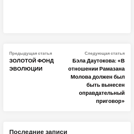
Навигация
Предыдущая
Сле
Предыдущая статья
Следующая статья
статья:
стат
ЗОЛОТОЙ ФОНД
Бэла Даутокова: «В
по
ЭВОЛЮЦИИ
отношении Рамазана
записям
Молова должен был
быть вынесен
оправдательный
приговор»
Последние записи