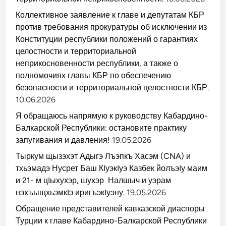
Коллективное заявление к главе и депутатам КБР
против требования прокуратуры об исключении из
Конституции республики положений о гарантиях
целостности и территориальной
неприкосновенности республики, а также о
полномочиях главы КБР по обеспечению
безопасности и территориальной целостности КБР.
10.06.2026
Я обращаюсь напрямую к руководству Кабардино-
Балкарской Республики: остановите практику
запугивания и давления!
19.05.2026
Тыркум щызэхэт Адыгэ Лъэпкъ Хасэм (CNA) и
тхьэмадэ Нусрет Баш КIуэкIуэ Казбек йолъэIу маим
и 21- м цIыхухэр, шухэр Налшыч и уэрам
нэхъыщхьэмкIэ иригъэкIуэну.
19.05.2026
Обращение представителей кавказской диаспоры
Турции к главе Кабардино-Балкарской Республики