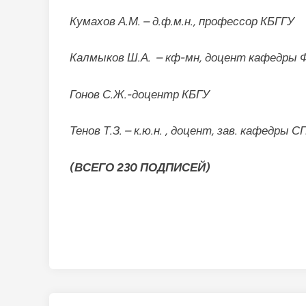
Кумахов А.М. – д.ф.м.н., профессор КБГГУ
Калмыков Ш.А. – кф-мн, доцент кафедры
Гонов С.Ж.-доцентр КБГУ
Тенов Т.З. – к.ю.н. , доцент, зав. кафедры С
(ВСЕГО 230 ПОДПИСЕЙ)