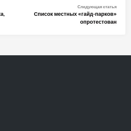
Следу
Следующая статья
статья
а,
Список местных «гайд-парков»
опротестован