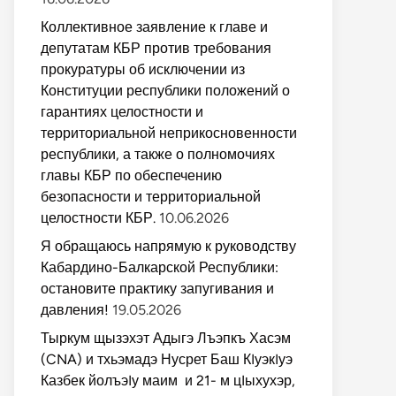
Коллективное заявление к главе и
депутатам КБР против требования
прокуратуры об исключении из
Конституции республики положений о
гарантиях целостности и
территориальной неприкосновенности
республики, а также о полномочиях
главы КБР по обеспечению
безопасности и территориальной
целостности КБР.
10.06.2026
Я обращаюсь напрямую к руководству
Кабардино-Балкарской Республики:
остановите практику запугивания и
давления!
19.05.2026
Тыркум щызэхэт Адыгэ Лъэпкъ Хасэм
(CNA) и тхьэмадэ Нусрет Баш КIуэкIуэ
Казбек йолъэIу маим и 21- м цIыхухэр,