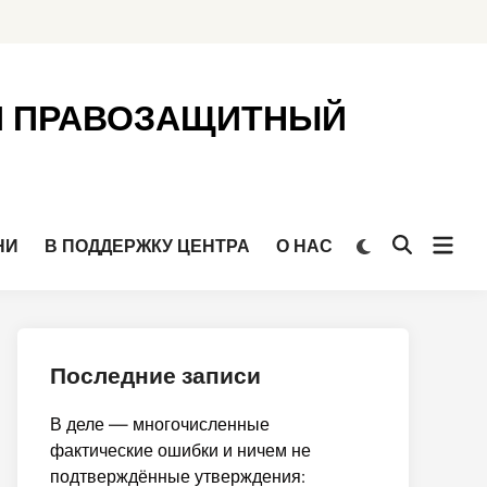
Й ПРАВОЗАЩИТНЫЙ
Откр
Переключить
НИ
В ПОДДЕРЖКУ ЦЕНТРА
О НАС
Открыть
на
мен
поиск
тёмный
режим
Последние записи
В деле — многочисленные
фактические ошибки и ничем не
подтверждённые утверждения: