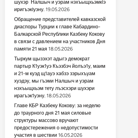
шухэр Налшыч и уэрам нэхъыщхьэмкIэ
иригъэкIуэну.
19.05.2026
Обращение представителей кавказской
диаспоры Турции к главе Кабардино-
Балкарской Республики Казбеку Кокову
в связи с давлением на участников Дня
памяти 21 мая
18.05.2026
Тыркум щызэхэт адыгэ демократ
партыр К1уэк1уэ Къэзбэч йолъэ1у, маим
и 21-м куэд щ1ауэ хабзэ зэрыхъуам
хуэдэу, мы гъэми Налшыч и уэрам
нэхъыщхьэм тету лъэсхэри шухэри
ирагъэк1уэну.
18.05.2026
Главе КБР Казбеку Кокову: за неделю
до траурного дня 21 мая силовые
структуры массово вручают
предостережения о недопустимости
участия в шествии
16.05.2026