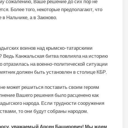
кому сожалению, Ваше решение до сих пор не
тся. Более того, некоторые предполагают, что
 в Нальчике, а в Заюково.
дыгских воинов над крымско-татарскими
е? Ведь Канжальская битва повлияла на историю
рно отразилась на военно-политической ситуации
амятник должен быть установлен в столице КБР.
 не может решиться поставить своим героям
лнение Вашего решения было расценено как
 адыгского народа. Если трудности сооружения
ствами, то они будут собраны народом.
просу, уважаемый Арсен Баширович! Мы ждем