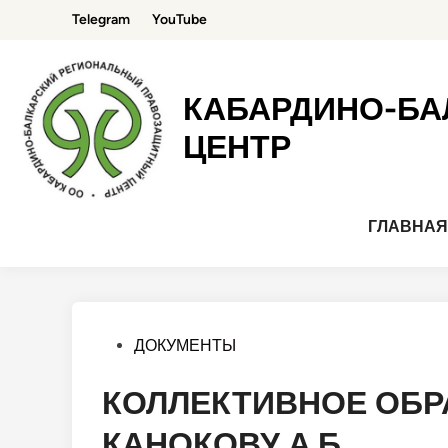
Перейти
Telegram
YouTube
к
содержимому
КАБАРДИНО-БА
ЦЕНТР
ГЛАВНА
Опубликовано
ДОКУМЕНТЫ
в
КОЛЛЕКТИВНОЕ ОБР
КАНОКОВУ А.Б.