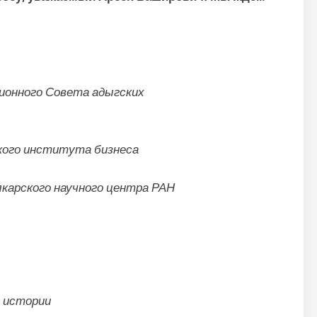
ионного Совета адыгских
кого института бизнеса
лкарского научного центра РАН
ы истории