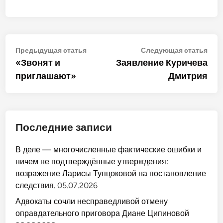
Навигация
Предыдущая
Сле
Предыдущая статья
Следующая статья
статья:
стат
«Звонят и
Заявление Куричева
по
приглашают»
Дмитрия
записям
Последние записи
В деле — многочисленные фактические ошибки и
ничем не подтверждённые утверждения:
возражение Ларисы Тупцоковой на постановление
следствия.
05.07.2026
Адвокаты сочли несправедливой отмену
оправдательного приговора Диане Ципиновой