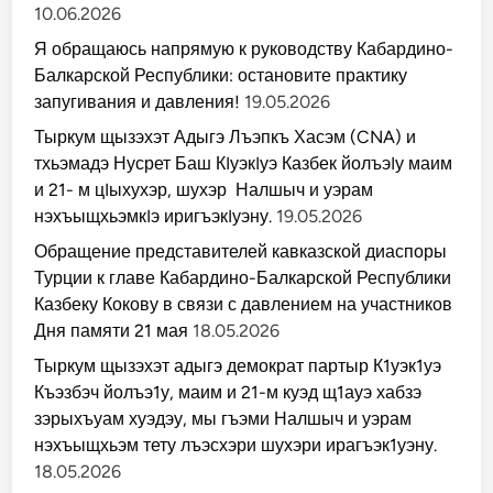
10.06.2026
Я обращаюсь напрямую к руководству Кабардино-
Балкарской Республики: остановите практику
запугивания и давления!
19.05.2026
Тыркум щызэхэт Адыгэ Лъэпкъ Хасэм (CNA) и
тхьэмадэ Нусрет Баш КIуэкIуэ Казбек йолъэIу маим
и 21- м цIыхухэр, шухэр Налшыч и уэрам
нэхъыщхьэмкIэ иригъэкIуэну.
19.05.2026
Обращение представителей кавказской диаспоры
Турции к главе Кабардино-Балкарской Республики
Казбеку Кокову в связи с давлением на участников
Дня памяти 21 мая
18.05.2026
Тыркум щызэхэт адыгэ демократ партыр К1уэк1уэ
Къэзбэч йолъэ1у, маим и 21-м куэд щ1ауэ хабзэ
зэрыхъуам хуэдэу, мы гъэми Налшыч и уэрам
нэхъыщхьэм тету лъэсхэри шухэри ирагъэк1уэну.
18.05.2026