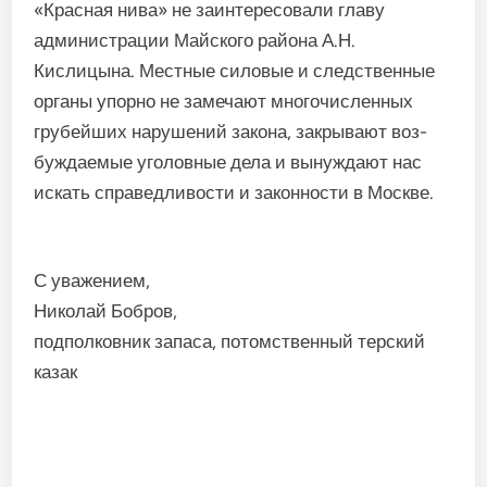
«Красная нива» не заин­тересовали главу
админист­рации Майского района А.Н.
Кислицына. Местные си­ловые и следственные
органы упорно не замечают много­численных
грубейших нару­шений закона, закрывают воз­
буждаемые уголовные дела и вынуждают нас
искать спра­ведливости и законности в Москве.
С уважением,
Николай Бобров,
подполковник запаса, потомственный терский
казак