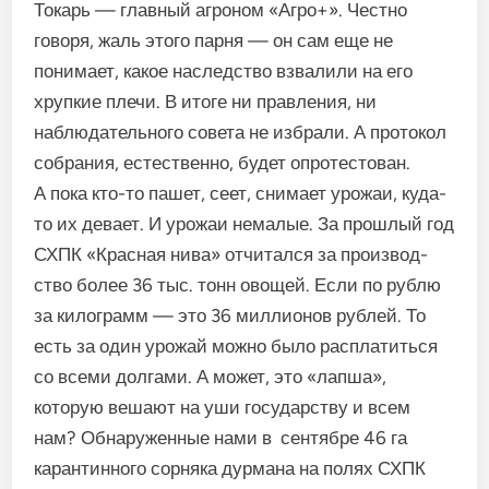
Токарь — главный агро­ном «Агро+». Честно
говоря, жаль этого парня — он сам еще не
понимает, какое наследст­во взвалили на его
хрупкие плечи. В итоге ни правления, ни
наблюдательного совета не избрали. А протокол
собра­ния, естественно, будет опротестован.
А пока кто-то пашет, сеет, снимает урожаи, куда-
то их девает. И урожаи немалые. За прошлый год
СХПК «Красная нива» отчитался за производ­
ство более 36 тыс. тонн ово­щей. Если по рублю
за кило­грамм — это 36 миллионов рублей. То
есть за один уро­жай можно было расплатиться
со всеми долгами. А может, это «лапша»,
которую вешают на уши государству и всем
нам? Обнаруженные нами в сентябре 46 га
карантинного сорняка дурмана на полях СХПК