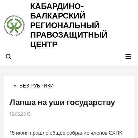
Перейти
КАБАРДИНО-
к
БАЛКАРСКИЙ
содержимому
РЕГИОНАЛЬНЫЙ
ПРАВОЗАЩИТНЫЙ
ЦЕНТР
Гла
Открыть
ме
поиск
Опубликовано
БЕЗ РУБРИКИ
в
Лапша на уши государству
15.06.2015
15 июня прошло общее со­брание членов СХПК