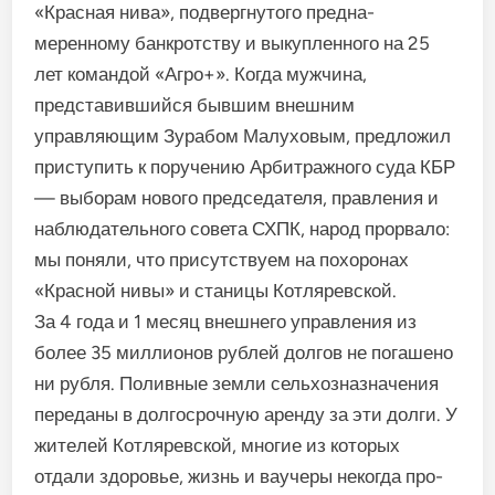
«Красная нива», подвергнутого предна­
меренному банкротству и выкупленного на 25
лет коман­дой «Агро+». Когда мужчина,
представившийся бывшим внешним
управляющим Зурабом Малуховым, предложил
приступить к поручению Арби­тражного суда КБР
— выборам нового председателя, правле­ния и
наблюдательного совета СХПК, народ прорвало:
мы поняли, что присутствуем на по­хоронах
«Красной нивы» и ста­ницы Котляревской.
За 4 года и 1 месяц внеш­него управления из
более 35 миллионов рублей долгов не погашено
ни рубля. Полив­ные земли сельхозназначения
переданы в долгосрочную аренду за эти долги. У
жите­лей Котляревской, многие из которых
отдали здоровье, жизнь и ваучеры некогда про­