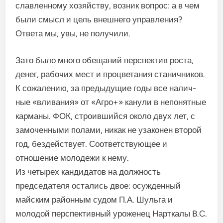
славленному хозяйству, воз­ник вопрос: а в чем
были смысл и цель внешнего управления?
Ответа мы, увы, не получили.
Зато было много обещаний перспектив роста,
денег, ра­бочих мест и процветания ста­ничников.
К сожалению, за предыдущие годы все налич­
ные «вливания» от «Агро+» ка­нули в непонятные
карманы. ФОК, строившийся около двух лет, с
замоченными полами, никак не узаконен второй
год, бездействует. Соответствую­щее и
отношение молодежи к нему.
Из четырех кандидатов на должность
председателя остались двое: осужденный
майским районным судом П.А. Шульга и
молодой пер­спективный уроженец Нарткалы B.C.