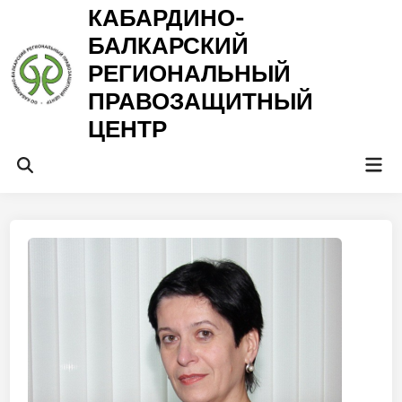
Перейти
КАБАРДИНО-
к
БАЛКАРСКИЙ
содержимому
РЕГИОНАЛЬНЫЙ
ПРАВОЗАЩИТНЫЙ
ЦЕНТР
Гла
Открыть
ме
поиск