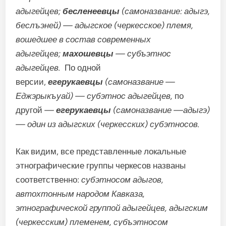
адыгейцев;
бесленеевцы
(самоназвание: адыгэ,
беслъэней) — адыгское (черкесское) племя,
вошедшее в состав современных
адыгейцев;
махошевцы
— субъэтнос
адыгейцев.
По одной
версии,
егерукаевцы
(самоназвание —
Еджэрыкъуай) — субэтнос адыгейцев,
по
другой
—
ег
ерукаевцы
(самоназвание —адыгэ)
— один из адыгских (черкесских) субэтносов.
Как видим, все представленные локальные
этнографические группы черкесов названы
соответственно:
субэтносом адыгов,
автохтонным народом Кавказа,
этнографической группой адыгейцев, адыгским
(черкесским) племенем, субъэтносом