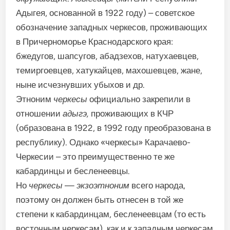
Адыгея, основанной в 1922 году) – советское
обозначение западных черкесов, проживающих
в Причерноморье Краснодарского края:
бжедугов, шапсугов, абадзехов, натухаевцев,
темиргоевцев, хатукайцев, махошевцев, жане,
ныне исчезнувших убыхов и др.
Этноним
черкесы
официально закрепили в
отношении
адыгэ,
проживающих в КЧР
(образована в 1922, в 1992 году преобразована в
республику). Однако «черкесы» Карачаево-
Черкесии – это преимущественно те же
кабардинцы и бесленеевцы.
Но
черкесы
—
экзоэтноним
всего народа,
поэтому он должен быть отнесен в той же
степени к кабардинцам, бесленеевцам (то есть
восточным черкесам), как и к западным черкесам