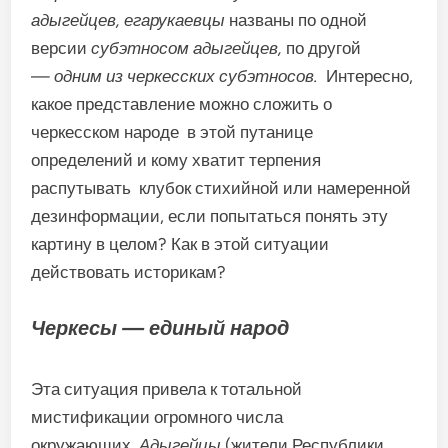
адыгейцев, егарукаевцы
названы по одной
версии
субэтносом адыгейцев,
по другой
—
одним из черкесских субэтносов.
Интересно,
какое представление можно сложить о
черкесском народе в этой путанице
определений и кому хватит терпения
распутывать клубок стихийной или намеренной
дезинформации, если попытаться понять эту
картину в целом? Как в этой ситуации
действовать историкам?
Черкесы — единый народ
Эта ситуация привела к тотальной
мистификации огромного числа
окружающих.
Адыгейцы
(жители Республики