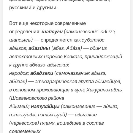
русскими и другими.
Вот еще некоторые современные
определения:
шапсу́ги
(самоназвание: адыгэ,
шапсыгъ) —
определяется как
субэтнос
адыгов;
абази́ны
(абаз. Аба́за) — один из
автохтонных народов Кавказа, принадлежащий
к группе абхазо-адыгских
народов;
абадзехи
(самоназвание: адыгэ,
абдзах) — этнографическая группа адыгейцев,
в основном проживающая в ауле Хакуринохабль
(Шовгеновского района
Адыгеи);
натуха́йцы
(самоназвание — адыгэ,
нэткъуадж, нэтыхъуай) — адыгское
(черкесское) племя, вошедшее в состав
современных