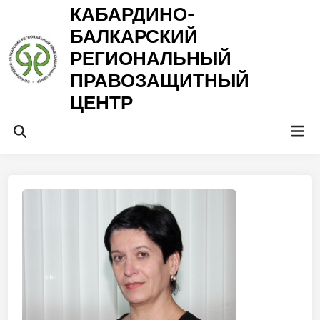
Перейти
КАБАРДИНО-
к
БАЛКАРСКИЙ
содержимому
РЕГИОНАЛЬНЫЙ
ПРАВОЗАЩИТНЫЙ
ЦЕНТР
Гла
Открыть
ме
поиск