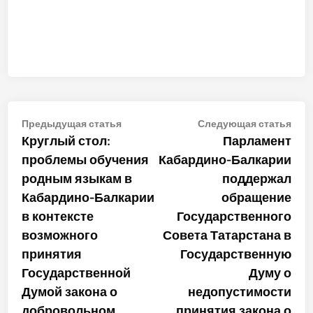
Навигация
Предыдущая
Сле
Предыдущая статья
Следующая статья
статья:
стат
Круглый стол:
Парламент
по
проблемы обучения
Кабардино-Балкарии
записям
родным языкам в
поддержал
Кабардино-Балкарии
обращение
в контексте
Государственного
возможного
Совета Татарстана в
принятия
Государственную
Государственной
Думу о
Думой закона о
недопустимости
добровольном
принятия закона о