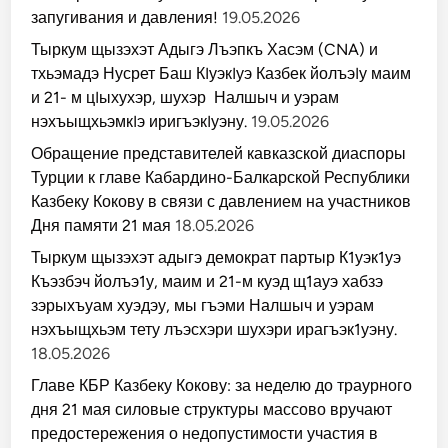
запугивания и давления!
19.05.2026
Тыркум щызэхэт Адыгэ Лъэпкъ Хасэм (CNA) и
тхьэмадэ Нусрет Баш КIуэкIуэ Казбек йолъэIу маим
и 21- м цIыхухэр, шухэр Налшыч и уэрам
нэхъыщхьэмкIэ иригъэкIуэну.
19.05.2026
Обращение представителей кавказской диаспоры
Турции к главе Кабардино-Балкарской Республики
Казбеку Кокову в связи с давлением на участников
Дня памяти 21 мая
18.05.2026
Тыркум щызэхэт адыгэ демократ партыр К1уэк1уэ
Къэзбэч йолъэ1у, маим и 21-м куэд щ1ауэ хабзэ
зэрыхъуам хуэдэу, мы гъэми Налшыч и уэрам
нэхъыщхьэм тету лъэсхэри шухэри ирагъэк1уэну.
18.05.2026
Главе КБР Казбеку Кокову: за неделю до траурного
дня 21 мая силовые структуры массово вручают
предостережения о недопустимости участия в