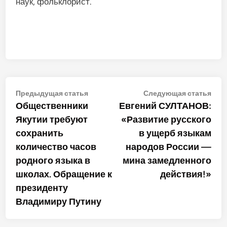
наук, фольклорист.
Навигация
Предыдущая
Сле
Предыдущая статья
Следующая статья
статья:
стат
Общественники
Евгений СУЛТАНОВ:
по
Якутии требуют
«Развитие русского
записям
сохранить
в ущерб языкам
количество часов
народов России —
родного языка в
мина замедленного
школах. Обращение к
действия!»
президенту
Владимиру Путину