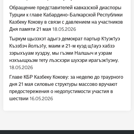
Обращение представителей кавказской диаспоры
Турции к главе Кабардино-Балкарской Республики
Казбеку Кокову в связи с давлением на участников
Дня памяти 21 мая
18.05.2026
Тыркум щызэхэт адыгэ демократ партыр К1уэк1уэ
Къэзбэч йолъэ1у, маим и 21-м куэд щ1ауэ хабзэ
зэрыхъуам хуэдэу, мы гъэми Налшыч и уэрам
нэхъыщхьэм тету лъэсхэри шухэри ирагъэк1уэну.
18.05.2026
Главе КБР Казбеку Кокову: за неделю до траурного
дня 21 мая силовые структуры массово вручают
предостережения о недопустимости участия в
шествии
16.05.2026