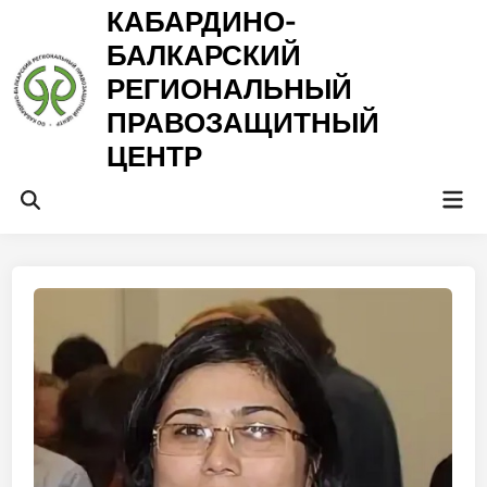
Перейти
КАБАРДИНО-
к
БАЛКАРСКИЙ
содержимому
РЕГИОНАЛЬНЫЙ
ПРАВОЗАЩИТНЫЙ
ЦЕНТР
Гла
Открыть
ме
поиск