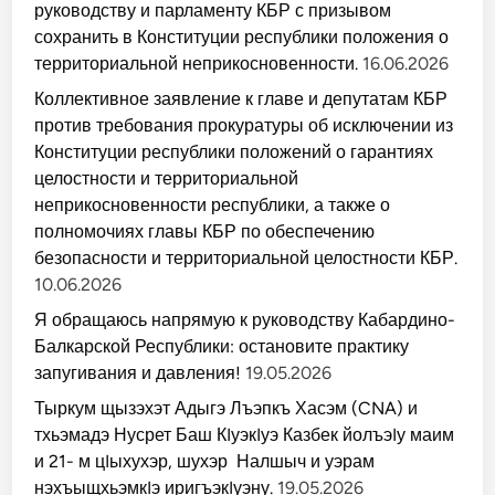
руководству и парламенту КБР с призывом
сохранить в Конституции республики положения о
территориальной неприкосновенности.
16.06.2026
Коллективное заявление к главе и депутатам КБР
против требования прокуратуры об исключении из
Конституции республики положений о гарантиях
целостности и территориальной
неприкосновенности республики, а также о
полномочиях главы КБР по обеспечению
безопасности и территориальной целостности КБР.
10.06.2026
Я обращаюсь напрямую к руководству Кабардино-
Балкарской Республики: остановите практику
запугивания и давления!
19.05.2026
Тыркум щызэхэт Адыгэ Лъэпкъ Хасэм (CNA) и
тхьэмадэ Нусрет Баш КIуэкIуэ Казбек йолъэIу маим
и 21- м цIыхухэр, шухэр Налшыч и уэрам
нэхъыщхьэмкIэ иригъэкIуэну.
19.05.2026