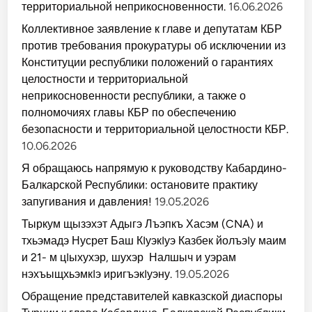
территориальной неприкосновенности.
16.06.2026
Коллективное заявление к главе и депутатам КБР
против требования прокуратуры об исключении из
Конституции республики положений о гарантиях
целостности и территориальной
неприкосновенности республики, а также о
полномочиях главы КБР по обеспечению
безопасности и территориальной целостности КБР.
10.06.2026
Я обращаюсь напрямую к руководству Кабардино-
Балкарской Республики: остановите практику
запугивания и давления!
19.05.2026
Тыркум щызэхэт Адыгэ Лъэпкъ Хасэм (CNA) и
тхьэмадэ Нусрет Баш КIуэкIуэ Казбек йолъэIу маим
и 21- м цIыхухэр, шухэр Налшыч и уэрам
нэхъыщхьэмкIэ иригъэкIуэну.
19.05.2026
Обращение представителей кавказской диаспоры