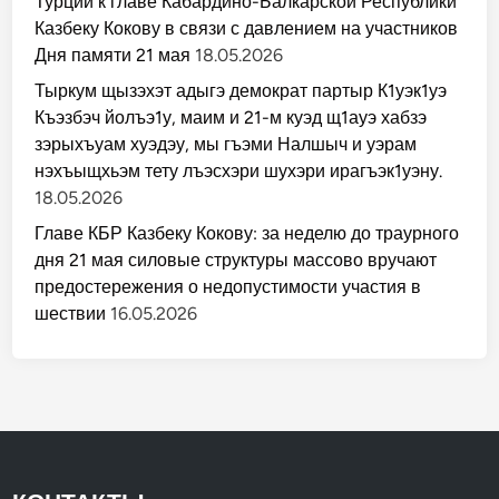
Турции к главе Кабардино-Балкарской Республики
Казбеку Кокову в связи с давлением на участников
Дня памяти 21 мая
18.05.2026
Тыркум щызэхэт адыгэ демократ партыр К1уэк1уэ
Къэзбэч йолъэ1у, маим и 21-м куэд щ1ауэ хабзэ
зэрыхъуам хуэдэу, мы гъэми Налшыч и уэрам
нэхъыщхьэм тету лъэсхэри шухэри ирагъэк1уэну.
18.05.2026
Главе КБР Казбеку Кокову: за неделю до траурного
дня 21 мая силовые структуры массово вручают
предостережения о недопустимости участия в
шествии
16.05.2026