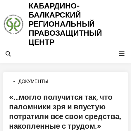
Перейти
КАБАРДИНО-
к
БАЛКАРСКИЙ
содержимому
РЕГИОНАЛЬНЫЙ
ПРАВОЗАЩИТНЫЙ
ЦЕНТР
Гла
Открыть
ме
поиск
Опубликовано
ДОКУМЕНТЫ
в
«…могло получится так, что
паломники зря и впустую
потратили все свои средства,
накопленные с трудом.»