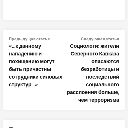
Навигация
Предыдущая
Сле
Предыдущая статья
Следующая статья
статья:
стат
«…к данному
Социологи: жители
по
нападению и
Северного Кавказа
записям
похищению могут
опасаются
быть причастны
безработицы и
сотрудники силовых
последствий
структур…»
социального
расслоения больше,
чем терроризма