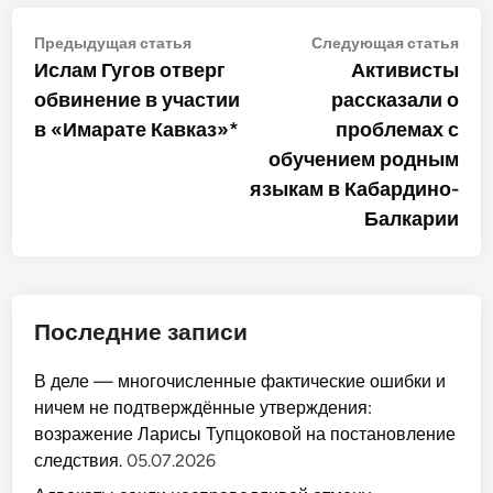
Навигация
Предыдущая
Сле
Предыдущая статья
Следующая статья
статья:
стат
Ислам Гугов отверг
Активисты
по
обвинение в участии
рассказали о
записям
в «Имарате Кавказ»*
проблемах с
обучением родным
языкам в Кабардино-
Балкарии
Последние записи
В деле — многочисленные фактические ошибки и
ничем не подтверждённые утверждения:
возражение Ларисы Тупцоковой на постановление
следствия.
05.07.2026