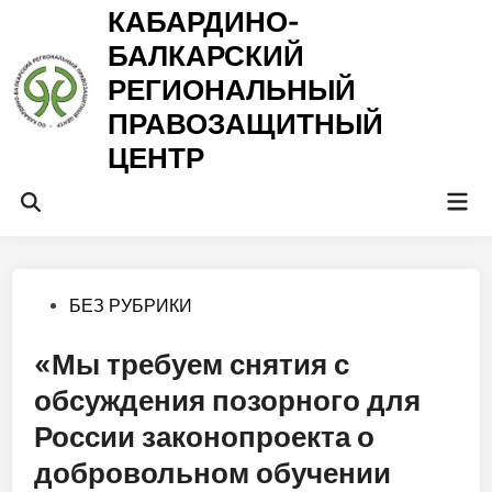
Перейти
КАБАРДИНО-
к
БАЛКАРСКИЙ
содержимому
РЕГИОНАЛЬНЫЙ
ПРАВОЗАЩИТНЫЙ
ЦЕНТР
Гла
Открыть
ме
поиск
Опубликовано
БЕЗ РУБРИКИ
в
«Мы требуем снятия с
обсуждения позорного для
России законопроекта о
добровольном обучении