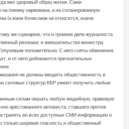
гда вел здоровый образ жизни. Сами
 на поимку наркомана, а на спланированную
ка (к коим Кочесоков не относится, иначе
 тому же сценарию, что и громкое дело журналиста
твенный резонанс и вмешательство министра
олуновым положительно. С него сняты обвинения,
дит, и от него добиваются признательных
ение.
оказания не должны вводить общественность в
ники силовых структур КБР умеют получить любые
енным силам оказать любую медийную, правовую
нно арестованного активиста, ставшего против
ространять во всех доступных СМИ информацию о
о только широкая гласность и общественный