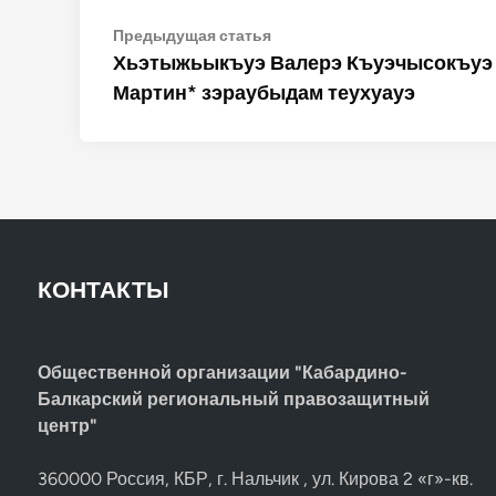
Навигация
Предыдущая
Предыдущая статья
статья:
Хьэтыжьыкъуэ Валерэ Къуэчысокъуэ
по
Мартин* зэраубыдам теухуауэ
записям
КОНТАКТЫ
Общественной организации "Кабардино-
Балкарский региональный правозащитный
центр"
360000 Россия, КБР, г. Нальчик , ул. Кирова 2 «г»-кв.