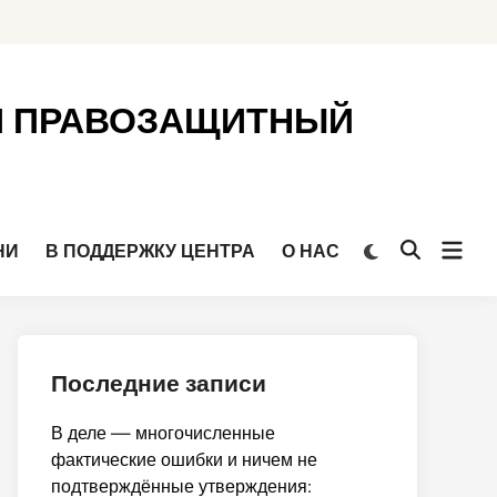
Й ПРАВОЗАЩИТНЫЙ
Откр
Переключить
НИ
В ПОДДЕРЖКУ ЦЕНТРА
О НАС
Открыть
на
мен
поиск
тёмный
режим
Последние записи
В деле — многочисленные
фактические ошибки и ничем не
подтверждённые утверждения: