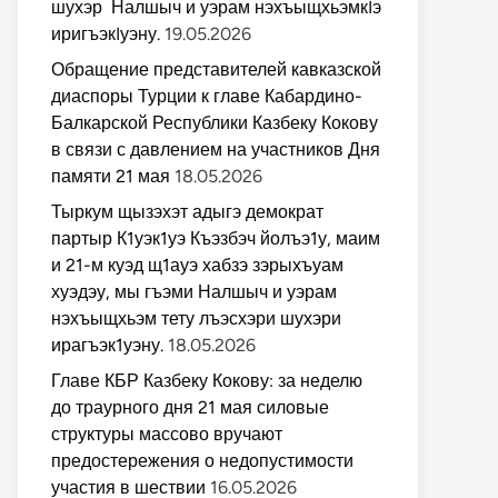
шухэр Налшыч и уэрам нэхъыщхьэмкIэ
иригъэкIуэну.
19.05.2026
Обращение представителей кавказской
диаспоры Турции к главе Кабардино-
Балкарской Республики Казбеку Кокову
в связи с давлением на участников Дня
памяти 21 мая
18.05.2026
Тыркум щызэхэт адыгэ демократ
партыр К1уэк1уэ Къэзбэч йолъэ1у, маим
и 21-м куэд щ1ауэ хабзэ зэрыхъуам
хуэдэу, мы гъэми Налшыч и уэрам
нэхъыщхьэм тету лъэсхэри шухэри
ирагъэк1уэну.
18.05.2026
Главе КБР Казбеку Кокову: за неделю
до траурного дня 21 мая силовые
структуры массово вручают
предостережения о недопустимости
участия в шествии
16.05.2026