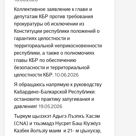
Коллективное заявление к главе и
депутатам КБР против требования
прокуратуры об исключении из
Конституции республики положений о
гарантиях целостности и
территориальной неприкосновенности
республики, а также о полномочиях
главы КБР по обеспечению
безопасности и территориальной
целостности КБР.
10.06.2026
Я обращаюсь напрямую к руководству
Кабардино-Балкарской Республики:
остановите практику запугивания и
давления!
19.05.2026
Тыркум щызэхэт Адыгэ Лъэпкъ Хасэм
(CNA) и тхьэмадэ Нусрет Баш КIуэкIуэ
Казбек йолъэIу маим и 21- м цIыхухэр,