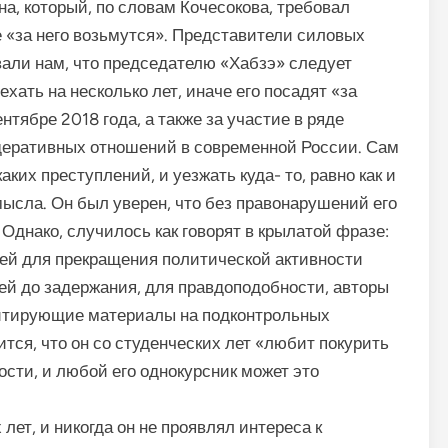
а, который, по словам Кочесокова, требовал
 «за него возьмутся». Представители силовых
вали нам, что председателю «Хабзэ» следует
хать на несколько лет, иначе его посадят «за
тябре 2018 года, а также за участие в ряде
еративных отношений в современной России. Сам
аких преступлений, и уезжать куда- то, равно как и
мысла. Он был уверен, что без правонарушений его
. Однако, случилось как говорят в крылатой фразе:
тьей для прекращения политической активности
ней до задержания, для правдоподобности, авторы
итирующие материалы на подконтрольных
ится, что он со студенческих лет «любит покурить
ости, и любой его однокурсник может это
лет, и никогда он не проявлял интереса к