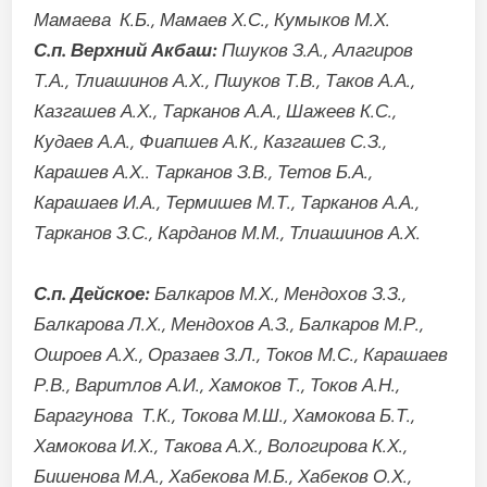
Мамаева К.Б., Мамаев Х.С., Кумыков М.Х.
С.п. Верхний Акбаш:
Пшуков З.А., Алагиров
Т.А., Тлиашинов А.Х., Пшуков Т.В., Таков А.А.,
Казгашев А.Х., Тарканов А.А., Шажеев К.С.,
Кудаев А.А., Фиапшев А.К., Казгашев С.З.,
Карашев А.Х.. Тарканов З.В., Тетов Б.А.,
Карашаев И.А., Термишев М.Т., Тарканов А.А.,
Тарканов З.С., Карданов М.М., Тлиашинов А.Х.
С.п. Дейское:
Балкаров М.Х., Мендохов З.З.,
Балкарова Л.Х., Мендохов А.З., Балкаров М.Р.,
Ошроев А.Х., Оразаев З.Л., Токов М.С., Карашаев
Р.В., Варитлов А.И., Хамоков Т., Токов А.Н.,
Барагунова Т.К., Токова М.Ш., Хамокова Б.Т.,
Хамокова И.Х., Такова А.Х., Вологирова К.Х.,
Бишенова М.А., Хабекова М.Б., Хабеков О.Х.,