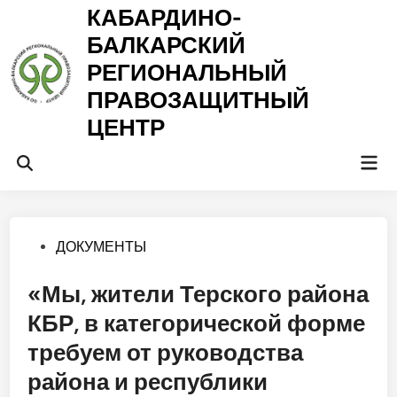
Перейти
КАБАРДИНО-
к
БАЛКАРСКИЙ
содержимому
РЕГИОНАЛЬНЫЙ
ПРАВОЗАЩИТНЫЙ
ЦЕНТР
Гла
Открыть
ме
поиск
Опубликовано
ДОКУМЕНТЫ
в
«Мы, жители Терского района
КБР, в категорической форме
требуем от руководства
района и республики