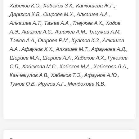
Хабеков К.О., Хабеков З.Х., Канкошева Ж.Г.,
Дарихов Х.Б., Ошроев М.Х., Алкашев А.А.,
Алкашев А.Т., Тажев А.А., Тлеужев А.Х., Ходов
А.Э., Ашижев А.С., Ашижев А.М., Тлеужев А.М.,
Тажев А.А., Ошроев Р.М., Куатов К.З., Алкашев
А.А., Афаунов Х.Х., Алкашев М.Т., Афаунова А.Д.,
Шериев М.А., Шериев А.А., Хабеков А.Х., Гукежев
С.П., Хабекова М.С., Хабеков М.А., Хабекова Л.А.,
Канчекулов А.В., Хабеков Т.Э., Афаунов А.Ю.,
Тумов О.В., Иругов А.Г., Мендохова И.В.