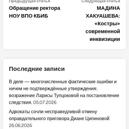
Навигация
Предыдущая
Сле
Предыдущая статья
Следующая статья
статья:
стат
Обращение ректора
МАДИНА
по
НОУ ВПО КБИБ
ХАКУАШЕВА:
записям
«Костры»
современной
инквизиции
Последние записи
В деле — многочисленные фактические ошибки и
ничем не подтверждённые утверждения:
возражение Ларисы Тупцоковой на постановление
следствия.
05.07.2026
Адвокаты сочли несправедливой отмену
оправдательного приговора Диане Ципиновой
26.06.2026