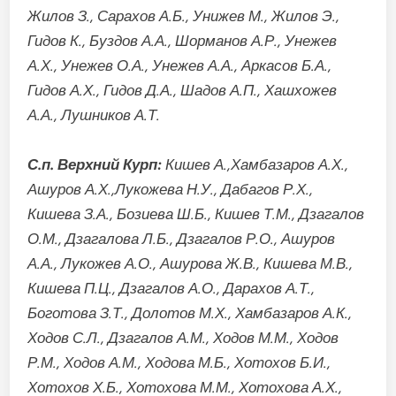
Жилов З., Сарахов А.Б., Унижев М., Жилов Э.,
Гидов К., Буздов А.А., Шорманов А.Р., Унежев
А.Х., Унежев О.А., Унежев А.А., Аркасов Б.А.,
Гидов А.Х., Гидов Д.А., Шадов А.П., Хашхожев
А.А., Лушников А.Т.
С.п. Верхний Курп:
Кишев А.,Хамбазаров А.Х.,
Ашуров А.Х.,Лукожева Н.У., Дабагов Р.Х.,
Кишева З.А., Бозиева Ш.Б., Кишев Т.М., Дзагалов
О.М., Дзагалова Л.Б., Дзагалов Р.О., Ашуров
А.А., Лукожев А.О., Ашурова Ж.В., Кишева М.В.,
Кишева П.Ц., Дзагалов А.О., Дарахов А.Т.,
Боготова З.Т., Долотов М.Х., Хамбазаров А.К.,
Ходов С.Л., Дзагалов А.М., Ходов М.М., Ходов
Р.М., Ходов А.М., Ходова М.Б., Хотохов Б.И.,
Хотохов Х.Б., Хотохова М.М., Хотохова А.Х.,