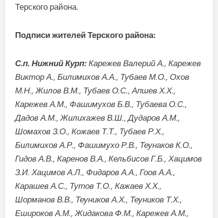
Терского района.
Подписи жителей Терского района:
С.п. Нижний Курп:
Карежев Валерий А., Карежев
Виктор А., Билимихов А.А., Тубаев М.О., Охов
М.Н., Жилов В.М., Тубаев О.С., Апшев Х.Х.,
Карежев А.М., Фашимухов Б.В., Тубаева О.С.,
Дадов А.М., Жилихажев В.Ш., Дударов А.М.,
Шомахов З.О., Кожаев Т.Т., Тубаев Р.Х.,
Билимихов А.Р., Фашимухо Р.В., Теунаков К.О.,
Гидов А.В., Каренов В.А., Кельбисов Г.Б., Хацимов
З.И. Хацимов А.Л., Фидаров А.А., Гоов А.А.,
Карашев А.С., Тутов Т.О., Кажаев Х.Х.,
Шорманов В.В., Теуников А.Х., Теуников Т.Х.,
Ешироков А.М., Жидакова Ф.М., Карежев А.М.,