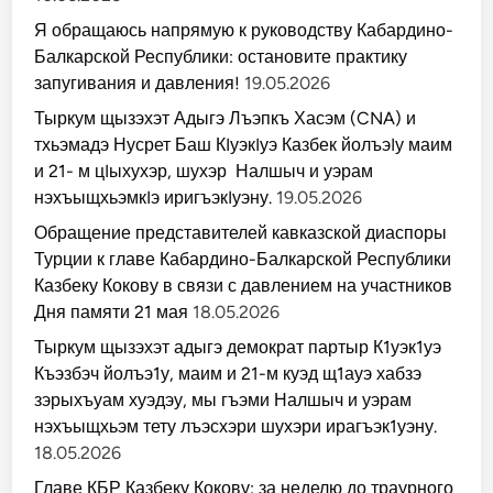
Я обращаюсь напрямую к руководству Кабардино-
Балкарской Республики: остановите практику
запугивания и давления!
19.05.2026
Тыркум щызэхэт Адыгэ Лъэпкъ Хасэм (CNA) и
тхьэмадэ Нусрет Баш КIуэкIуэ Казбек йолъэIу маим
и 21- м цIыхухэр, шухэр Налшыч и уэрам
нэхъыщхьэмкIэ иригъэкIуэну.
19.05.2026
Обращение представителей кавказской диаспоры
Турции к главе Кабардино-Балкарской Республики
Казбеку Кокову в связи с давлением на участников
Дня памяти 21 мая
18.05.2026
Тыркум щызэхэт адыгэ демократ партыр К1уэк1уэ
Къэзбэч йолъэ1у, маим и 21-м куэд щ1ауэ хабзэ
зэрыхъуам хуэдэу, мы гъэми Налшыч и уэрам
нэхъыщхьэм тету лъэсхэри шухэри ирагъэк1уэну.
18.05.2026
Главе КБР Казбеку Кокову: за неделю до траурного