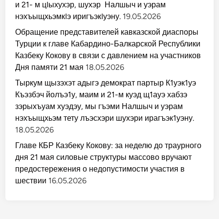
и 21- м цIыхухэр, шухэр Налшыч и уэрам
нэхъыщхьэмкIэ иригъэкIуэну.
19.05.2026
Обращение представителей кавказской диаспоры
Турции к главе Кабардино-Балкарской Республики
Казбеку Кокову в связи с давлением на участников
Дня памяти 21 мая
18.05.2026
Тыркум щызэхэт адыгэ демократ партыр К1уэк1уэ
Къэзбэч йолъэ1у, маим и 21-м куэд щ1ауэ хабзэ
зэрыхъуам хуэдэу, мы гъэми Налшыч и уэрам
нэхъыщхьэм тету лъэсхэри шухэри ирагъэк1уэну.
18.05.2026
Главе КБР Казбеку Кокову: за неделю до траурного
дня 21 мая силовые структуры массово вручают
предостережения о недопустимости участия в
шествии
16.05.2026