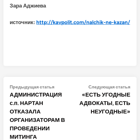
Зара Аджиева
источник:
http://kavpolit.com/nalchik-ne-kazan/
Навигация
Предыдущая
Сле
Предыдущая статья
Следующая статья
статья:
стат
АДМИНИСТРАЦИЯ
«ЕСТЬ УГОДНЫЕ
по
с.п. НАРТАН
АДВОКАТЫ, ЕСТЬ
записям
ОТКАЗАЛА
НЕУГОДНЫЕ»
ОРГАНИЗАТОРАМ В
ПРОВЕДЕНИИ
МИТИНГА