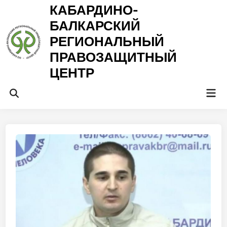
Перейти
КАБАРДИНО-
к
БАЛКАРСКИЙ
содержимому
РЕГИОНАЛЬНЫЙ
ПРАВОЗАЩИТНЫЙ
ЦЕНТР
Гла
Открыть
ме
поиск