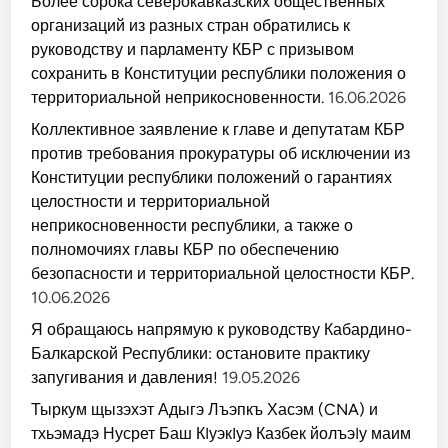
Более сорока северокавказских общественных
организаций из разных стран обратились к
руководству и парламенту КБР с призывом
сохранить в Конституции республики положения о
территориальной неприкосновенности.
16.06.2026
Коллективное заявление к главе и депутатам КБР
против требования прокуратуры об исключении из
Конституции республики положений о гарантиях
целостности и территориальной
неприкосновенности республики, а также о
полномочиях главы КБР по обеспечению
безопасности и территориальной целостности КБР.
10.06.2026
Я обращаюсь напрямую к руководству Кабардино-
Балкарской Республики: остановите практику
запугивания и давления!
19.05.2026
Тыркум щызэхэт Адыгэ Лъэпкъ Хасэм (CNA) и
тхьэмадэ Нусрет Баш КIуэкIуэ Казбек йолъэIу маим