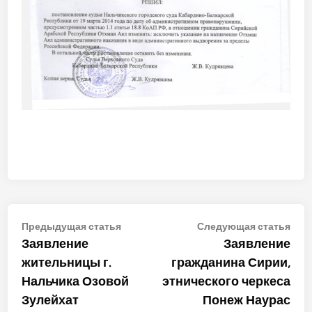
Навигация
Предыдущая
Сле
Предыдущая статья
Следующая статья
статья:
стат
Заявление
Заявление
по
жительницы г.
гражданина Сирии,
записям
Нальчика Озовой
этнического черкеса
Зулейхат
Понеж Наурас