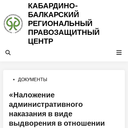
Перейти
КАБАРДИНО-
к
БАЛКАРСКИЙ
содержимому
РЕГИОНАЛЬНЫЙ
ПРАВОЗАЩИТНЫЙ
ЦЕНТР
Гла
Открыть
ме
поиск
Опубликовано
ДОКУМЕНТЫ
в
«Наложение
административного
наказания в виде
выдворения в отношении