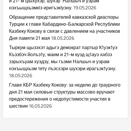
и 21- м цIыхухэр, шухэр Налшыч и уэрам
нэхъыщхьэмкIэ иригъэкIуэну.
19.05.2026
Обращение представителей кавказской диаспоры
Турции к главе Кабардино-Балкарской Республики
Казбеку Кокову в связи с давлением на участников
Дня памяти 21 мая
18.05.2026
Тыркум щызэхэт адыгэ демократ партыр К1уэк1уэ
Къэзбэч йолъэ1у, маим и 21-м куэд щ1ауэ хабзэ
зэрыхъуам хуэдэу, мы гъэми Налшыч и уэрам
нэхъыщхьэм тету лъэсхэри шухэри ирагъэк1уэну.
18.05.2026
Главе КБР Казбеку Кокову: за неделю до траурного
дня 21 мая силовые структуры массово вручают
предостережения о недопустимости участия в
шествии
16.05.2026