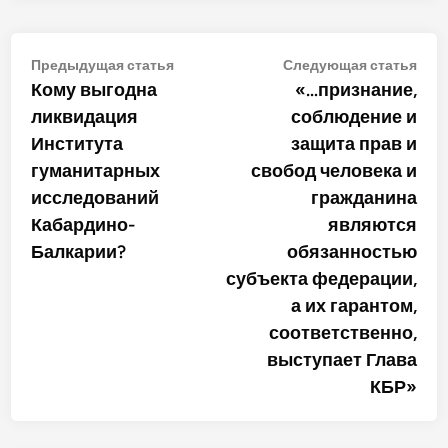
Навигация
Предыдущая
Сле
Предыдущая статья
Следующая статья
статья:
стат
Кому выгодна
«…признание,
по
ликвидация
соблюдение и
записям
Института
защита прав и
гуманитарных
свобод человека и
исследований
гражданина
Кабардино-
являются
Балкарии?
обязанностью
субъекта федерации,
а их гарантом,
соответственно,
выступает Глава
КБР»