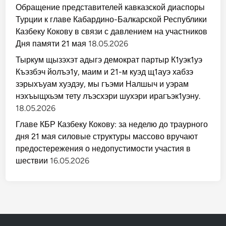
Обращение представителей кавказской диаспоры
Турции к главе Кабардино-Балкарской Республики
Казбеку Кокову в связи с давлением на участников
Дня памяти 21 мая
18.05.2026
Тыркум щызэхэт адыгэ демократ партыр К1уэк1уэ
Къэзбэч йолъэ1у, маим и 21-м куэд щ1ауэ хабзэ
зэрыхъуам хуэдэу, мы гъэми Налшыч и уэрам
нэхъыщхьэм тету лъэсхэри шухэри ирагъэк1уэну.
18.05.2026
Главе КБР Казбеку Кокову: за неделю до траурного
дня 21 мая силовые структуры массово вручают
предостережения о недопустимости участия в
шествии
16.05.2026