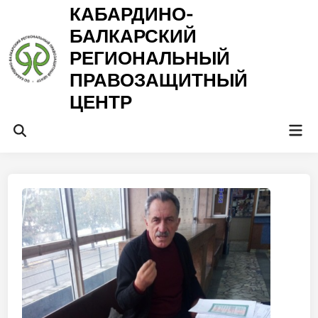
Перейти
КАБАРДИНО-
к
БАЛКАРСКИЙ
содержимому
РЕГИОНАЛЬНЫЙ
ПРАВОЗАЩИТНЫЙ
ЦЕНТР
Гла
Открыть
ме
поиск