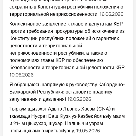
сохранить в Конституции республики положения о
территориальной неприкосновенности.
16.06.2026
Коллективное заявление к главе и депутатам КБР
против требования прокуратуры об исключении из
Конституции республики положений о гарантиях
целостности и территориальной
неприкосновенности республики, а также о
полномочиях главы КБР по обеспечению
безопасности и территориальной целостности КБР.
10.06.2026
Я обращаюсь напрямую к руководству Кабардино-
Балкарской Республики: остановите практику
запугивания и давления!
19.05.2026
Тыркум щызэхэт Адыгэ Лъэпкъ Хасэм (CNA) и
тхьэмадэ Нусрет Баш КIуэкIуэ Казбек йолъэIу маим
и 21- м цIыхухэр, шухэр Налшыч и уэрам
нэхъыщхьэмкIэ иригъэкIуэну.
19.05.2026