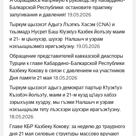
Я обращаюсь напрямую к руководству Кабардино-
Балкарской Республики: остановите практику
запугивания и давления!
19.05.2026
Тыркум щызэхэт Адыгэ Лъэпкъ Хасэм (CNA) и
тхьэмадэ Нусрет Баш КIуэкIуэ Казбек йолъэIу маим
и 21- м цIыхухэр, шухэр Налшыч и уэрам
нэхъыщхьэмкIэ иригъэкIуэну.
19.05.2026
Обращение представителей кавказской диаспоры
Турции к главе Кабардино-Балкарской Республики
Казбеку Кокову в связи с давлением на участников
Дня памяти 21 мая
18.05.2026
Тыркум щызэхэт адыгэ демократ партыр К1уэк1уэ
Къэзбэч йолъэ1у, маим и 21-м куэд щ1ауэ хабзэ
зэрыхъуам хуэдэу, мы гъэми Налшыч и уэрам
нэхъыщхьэм тету лъэсхэри шухэри ирагъэк1уэну.
18.05.2026
Главе КБР Казбеку Кокову: за неделю до траурного
дня 21 мая силовые структуры массово вручают