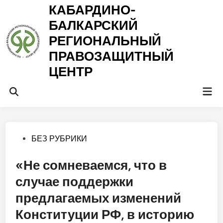
Перейти
КАБАРДИНО-
к
БАЛКАРСКИЙ
содержимому
РЕГИОНАЛЬНЫЙ
ПРАВОЗАЩИТНЫЙ
ЦЕНТР
Гла
Открыть
ме
поиск
Опубликовано
БЕЗ РУБРИКИ
в
«Не сомневаемся, что в
случае поддержки
предлагаемых изменений
Конституции РФ, в историю