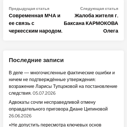
Навигация
Предыдущая
Сле
Предыдущая статья
Следующая статья
статья:
стат
Современная МЧА и
Жалоба жителя г.
по
ее связь с
Баксана КАРМОКОВА
записям
черкесским народом.
Олега
Последние записи
В деле — многочисленные фактические ошибки и
ничем не подтверждённые утверждения:
возражение Ларисы Тупцоковой на постановление
следствия.
05.07.2026
Адвокаты сочли несправедливой отмену
оправдательного приговора Диане Ципиновой
26.06.2026
«Не допустить пересмотра ключевых основ