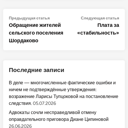
Навигация
Предыдущая
Сле
Предыдущая статья
Следующая статья
статья:
стат
Обращение жителей
Плата за
по
сельского поселения
«стабильность»
записям
Шордаково
Последние записи
В деле — многочисленные фактические ошибки и
ничем не подтверждённые утверждения:
возражение Ларисы Тупцоковой на постановление
следствия.
05.07.2026
Адвокаты сочли несправедливой отмену
оправдательного приговора Диане Ципиновой
26.06.2026