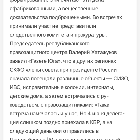
сфабрикованными, а вещественные
доказательст­ва подброшенными. Во встре­чах
принимали участие пред­ставители
следственного коми­тета и прокуратуры.
Председатель республикан­ского
правозащитного центра Валерий Хатажуков
заявил «Га­зете Юга», что в других регио­нах
СКФО члены совета при президенте России
сначала по­сещали различные объекты — СИЗО,
ИВС, исправительные колонии, интернаты,
детские дома, а затем встречались с ру­
ководством, с правозащитни­ками: «Такая
встреча намечалась и у нас. Но 4 июня делега­
ция слишком поздно приехала в КБР, а на
следующий день они отправились в
Приэльбрусье | Мы хотели рассказать о проб­