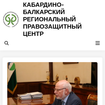
Перейти
КАБАРДИНО-
к
БАЛКАРСКИЙ
содержимому
РЕГИОНАЛЬНЫЙ
ПРАВОЗАЩИТНЫЙ
ЦЕНТР
Гла
Открыть
ме
поиск