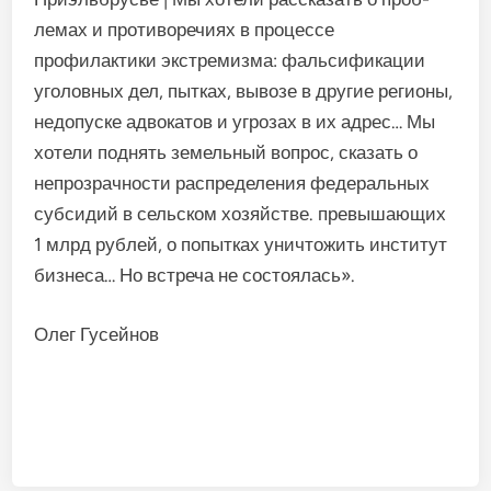
лемах и противоречиях в про­цессе
профилактики экстремизма: фальсификации
уголовных дел, пытках, вывозе в дру­гие регионы,
недопуске адвока­тов и угрозах в их адрес… Мы
хотели поднять земельный воп­рос, сказать о
непрозрачности распределения федеральных
субсидий в сельском хозяйст­ве. превышающих
1 млрд руб­лей, о попытках уничтожить ин­ститут
бизнеса… Но встреча не состоялась».
Олег Гусейнов