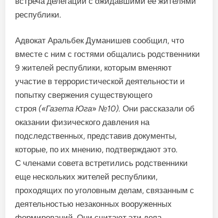
встреча деле­гации с ожидавшими ее жителями
республики.
Адвокат Аральбек Думанишев сообщил, что
вместе с ним с гостями общались родственники
9 жителей республики, ко­торым вменяют
участие в тер­рористической деятельности и
попытку свержения существую­щего
строя
(«Газета Юга
»
№10).
Они рассказали об
ока­зании физического давления на
подследственных, представив документы,
которые, по их мнению, подтверждают это.
С членами совета встрети­лись родственники
еще нескольких жителей республики,
проходящих по уголовным делам, связанным с
деятель­ностью незаконных вооружен­ных
формирований. Они счита­ют эти дела