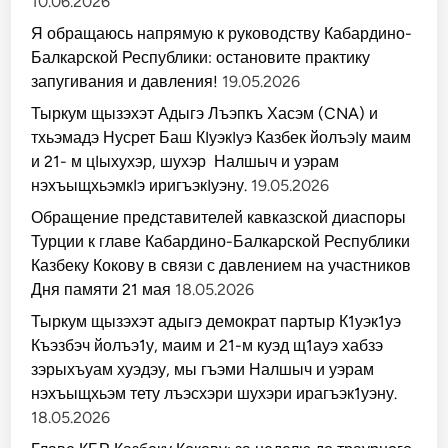
10.06.2026
Я обращаюсь напрямую к руководству Кабардино-
Балкарской Республики: остановите практику
запугивания и давления!
19.05.2026
Тыркум щызэхэт Адыгэ Лъэпкъ Хасэм (CNA) и
тхьэмадэ Нусрет Баш КIуэкIуэ Казбек йолъэIу маим
и 21- м цIыхухэр, шухэр Налшыч и уэрам
нэхъыщхьэмкIэ иригъэкIуэну.
19.05.2026
Обращение представителей кавказской диаспоры
Турции к главе Кабардино-Балкарской Республики
Казбеку Кокову в связи с давлением на участников
Дня памяти 21 мая
18.05.2026
Тыркум щызэхэт адыгэ демократ партыр К1уэк1уэ
Къэзбэч йолъэ1у, маим и 21-м куэд щ1ауэ хабзэ
зэрыхъуам хуэдэу, мы гъэми Налшыч и уэрам
нэхъыщхьэм тету лъэсхэри шухэри ирагъэк1уэну.
18.05.2026