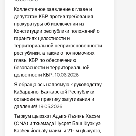
Коллективное заявление к главе и
депутатам КБР против требования
прокуратуры об исключении из
Конституции республики положений о
гарантиях целостности и
территориальной неприкосновенности
республики, а также о полномочиях
главы КБР по обеспечению
безопасности и территориальной
целостности КБР.
10.06.2026
Я обращаюсь напрямую к руководству
Кабардино-Балкарской Республики:
остановите практику запугивания и
давления!
19.05.2026
Тыркум щызэхэт Адыгэ Лъэпкъ Хасэм
(CNA) и тхьэмадэ Нусрет Баш КIуэкIуэ
Казбек йолъэIу маим и 21- м цIыхухэр,