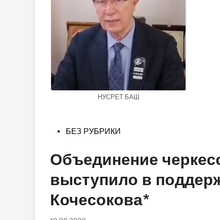
НУСРЕТ БАШ
Опубликовано
БЕЗ РУБРИКИ
в
Объединение черкесо
выступило в поддер
Кочесокова*