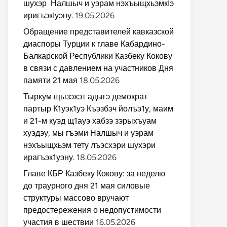
шухэр Налшыч и уэрам нэхъыщхьэмкIэ
иригъэкIуэну.
19.05.2026
Обращение представителей кавказской
диаспоры Турции к главе Кабардино-
Балкарской Республики Казбеку Кокову
в связи с давлением на участников Дня
памяти 21 мая
18.05.2026
Тыркум щызэхэт адыгэ демократ
партыр К1уэк1уэ Къэзбэч йолъэ1у, маим
и 21-м куэд щ1ауэ хабзэ зэрыхъуам
хуэдэу, мы гъэми Налшыч и уэрам
нэхъыщхьэм тету лъэсхэри шухэри
ирагъэк1уэну.
18.05.2026
Главе КБР Казбеку Кокову: за неделю
до траурного дня 21 мая силовые
структуры массово вручают
предостережения о недопустимости
участия в шествии
16.05.2026