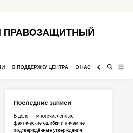
Й ПРАВОЗАЩИТНЫЙ
Откр
Переключить
НИ
В ПОДДЕРЖКУ ЦЕНТРА
О НАС
Открыть
на
мен
поиск
тёмный
режим
Последние записи
В деле — многочисленные
фактические ошибки и ничем не
подтверждённые утверждения: