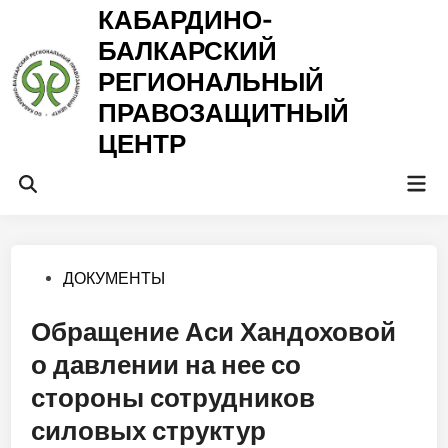
Перейти
КАБАРДИНО-
к
БАЛКАРСКИЙ
содержимому
РЕГИОНАЛЬНЫЙ
ПРАВОЗАЩИТНЫЙ
ЦЕНТР
Гла
Открыть
ме
поиск
Опубликовано
ДОКУМЕНТЫ
в
Обращение Аси Хандоховой
о давлении на нее со
стороны сотрудников
силовых структур