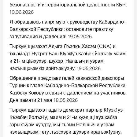
безопасности и территориальной целостности КБР.
10.06.2026
Я обращаюсь напрямую к руководству Кабардино-
Балкарской Республики: остановите практику
запугивания и давления!
19.05.2026
Тыркум щызэхэт Адыгэ Лъэпкъ Хасэм (CNA) и
тхьэмадэ Нусрет Баш КIуэкIуэ Казбек йолъэIу маим
и 21- м цIыхухэр, шухэр Налшыч и уэрам
нэхъыщхьэмкIэ иригъэкIуэну.
19.05.2026
Обращение представителей кавказской диаспоры
Турции к главе Кабардино-Балкарской Республики
Казбеку Кокову в связи с давлением на участников
Дня памяти 21 мая
18.05.2026
Тыркум щызэхэт адыгэ демократ партыр К1уэк1уэ
Къэзбэч йолъэ1у, маим и 21-м куэд щ1ауэ хабзэ
зэрыхъуам хуэдэу, мы гъэми Налшыч и уэрам
нэхъыщхьэм тету лъэсхэри шухэри ирагъэк1уэну.