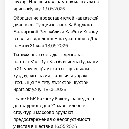
шухэр Налшыч и уэрам нэхъыщхьэмкIэ
иригъэкIуэну.
19.05.2026
Обращение представителей кавказской
диаспоры Турции к главе Кабардино-
Балкарской Республики Казбеку Кокову
в связи с давлением на участников Дня
памяти 21 мая
18.05.2026
Тыркум щызэхэт адыгэ демократ
партыр К1уэк1уэ Къэзбэч йолъэ1у, маим
и 21-м куэд щ1ауэ хабзэ зэрыхъуам
хуэдэу, мы гъэми Налшыч и уэрам
нэхъыщхьэм тету лъэсхэри шухэри
ирагъэк1уэну.
18.05.2026
Главе КБР Казбеку Кокову: за неделю
до траурного дня 21 мая силовые
структуры массово вручают
предостережения о недопустимости
участия в шествии
16.05.2026