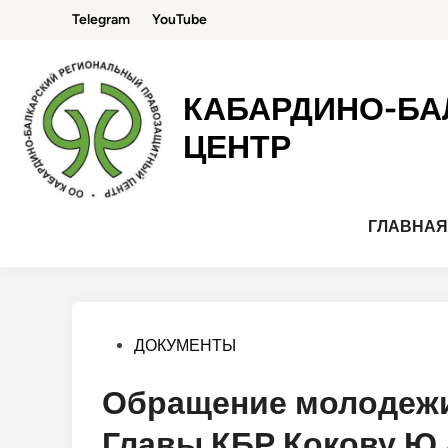
Перейти
Telegram
YouTube
к
содержимому
КАБАРДИНО-БА
ЦЕНТР
ГЛАВНА
Опубликовано
ДОКУМЕНТЫ
в
Обращение молодежи
Главы КБР Кокову Ю.А