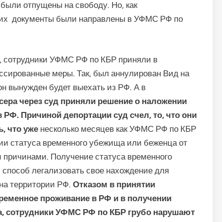
были отпущены на свободу. Но, как
, их документы были направлены в УФМС РФ по
, сотрудники УФМС РФ по КБР приняли в
ссированные меры. Так, был аннулирован Вид на
 он вынужден будет выехать из РФ. А в
сера
через суд приняли решение о наложении
РФ. Причиной депортации суд счел, то, что они
ь, что уже
несколько месяцев как УФМС РФ по КБР
ии статуса временного убежища или беженца от
и причинами. Получение статуса временного
способ легализовать свое нахождение для
на территории РФ.
Отказом в принятии
ременное проживание в РФ и в получении
а, сотрудники УФМС РФ по КБР грубо нарушают