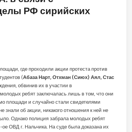
делы РФ сирийских
площади, где проходили акции протеста против
тудентов (
Абаза Нарт, Отхман (Сиюх) Аял, Стас
ждения, обвинив их в участии в
молодых ребят заключалась лишь в том, что они
мо площади и случайно стали свидетелями
е знали об акции, никакого отношения к ней не
было. Однако полиция забрала молодых ребят
-ое ОВД г. Нальчика. На суде была доказана их