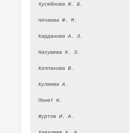
Хусейнова Ж. Б.
Чочаева Ф. М.
Карданова А. З.
Нахушева К. Э.
Колпакова В.
Кулиева А.
Понет Н.
Журтов И. А.
Хажхожев А. А.