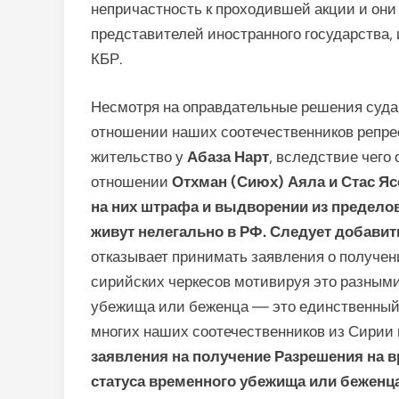
непричастность к проходившей акции и они 
представителей иностранного государства
КБР.
Несмотря на оправдательные решения суда
отношении наших соотечественников репре
жительство у
Абаза Нарт
, вследствие чего
отношении
Отхман (Сиюх) Аяла
и Стас Яс
на них штрафа и выдворении из пределов 
живут нелегально в РФ. Следует добавит
отказывает принимать заявления о получен
сирийских черкесов мотивируя это разным
убежища или беженца — это единственный 
многих наших соотечественников из Сирии 
заявления на получение Разрешения на в
статуса временного убежища или беженц