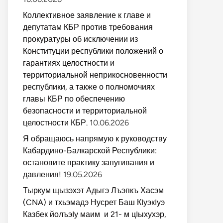
Коллективное заявление к главе и
депутатам КБР против требования
прокуратуры об исключении из
Конституции республики положений о
гарантиях целостности и
территориальной неприкосновенности
республики, а также о полномочиях
главы КБР по обеспечению
безопасности и территориальной
целостности КБР.
10.06.2026
Я обращаюсь напрямую к руководству
Кабардино-Балкарской Республики:
остановите практику запугивания и
давления!
19.05.2026
Тыркум щызэхэт Адыгэ Лъэпкъ Хасэм
(CNA) и тхьэмадэ Нусрет Баш КIуэкIуэ
Казбек йолъэIу маим и 21- м цIыхухэр,