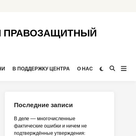
Й ПРАВОЗАЩИТНЫЙ
Откр
Переключить
НИ
В ПОДДЕРЖКУ ЦЕНТРА
О НАС
Открыть
на
мен
поиск
тёмный
режим
Последние записи
В деле — многочисленные
фактические ошибки и ничем не
подтверждённые утверждения: