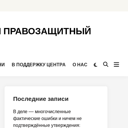
Й ПРАВОЗАЩИТНЫЙ
Откр
Переключить
НИ
В ПОДДЕРЖКУ ЦЕНТРА
О НАС
Открыть
на
мен
поиск
тёмный
режим
Последние записи
В деле — многочисленные
фактические ошибки и ничем не
подтверждённые утверждения: