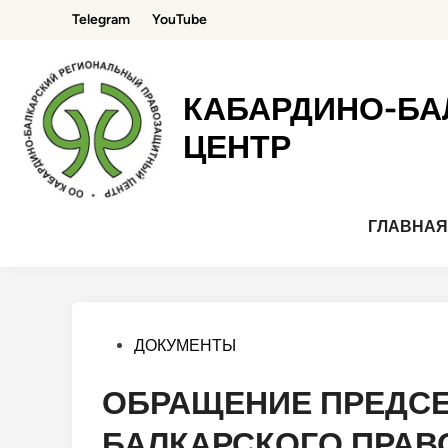
Перейти
Telegram
YouTube
к
содержимому
КАБАРДИНО-БА
ЦЕНТР
ГЛАВНА
Опубликовано
ДОКУМЕНТЫ
в
ОБРАЩЕНИЕ ПРЕДСЕ
БАЛКАРСКОГО ПРАВ