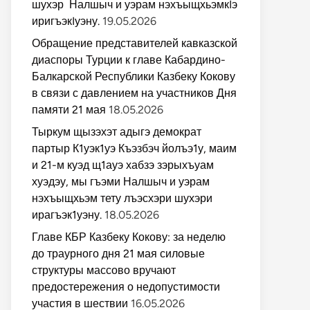
шухэр Налшыч и уэрам нэхъыщхьэмкIэ
иригъэкIуэну.
19.05.2026
Обращение представителей кавказской
диаспоры Турции к главе Кабардино-
Балкарской Республики Казбеку Кокову
в связи с давлением на участников Дня
памяти 21 мая
18.05.2026
Тыркум щызэхэт адыгэ демократ
партыр К1уэк1уэ Къэзбэч йолъэ1у, маим
и 21-м куэд щ1ауэ хабзэ зэрыхъуам
хуэдэу, мы гъэми Налшыч и уэрам
нэхъыщхьэм тету лъэсхэри шухэри
ирагъэк1уэну.
18.05.2026
Главе КБР Казбеку Кокову: за неделю
до траурного дня 21 мая силовые
структуры массово вручают
предостережения о недопустимости
участия в шествии
16.05.2026