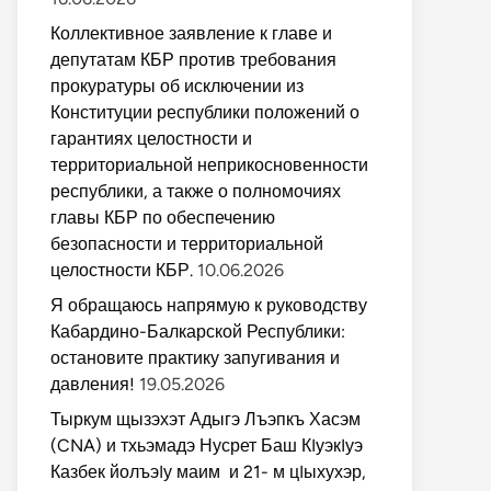
Коллективное заявление к главе и
депутатам КБР против требования
прокуратуры об исключении из
Конституции республики положений о
гарантиях целостности и
территориальной неприкосновенности
республики, а также о полномочиях
главы КБР по обеспечению
безопасности и территориальной
целостности КБР.
10.06.2026
Я обращаюсь напрямую к руководству
Кабардино-Балкарской Республики:
остановите практику запугивания и
давления!
19.05.2026
Тыркум щызэхэт Адыгэ Лъэпкъ Хасэм
(CNA) и тхьэмадэ Нусрет Баш КIуэкIуэ
Казбек йолъэIу маим и 21- м цIыхухэр,