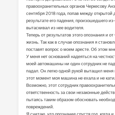
правоохранительных органов Черкесову Анзо
сентября 2018 года, попав между открытой
результате его падения, произошедшего из
вытаскивал из нее водителя.
Теперь от результатов этого опознания и от
жизнь. Так как в случае опознания я стано
поставят вопрос о моем аресте. Об этом м
У меня нет оснований надеяться на честност
моей автомашины ни один сотрудник не пада
падал. Он легко одной рукой вытащил меня
этот момент моя машина не ехала и не кати
Возможно, этот сотрудник правоохранительн
ответственность за свои незаконные дейст
пытаясь таким образом обосновать необхо
повреждений.
Я считаю, что опознание спустя год, когда