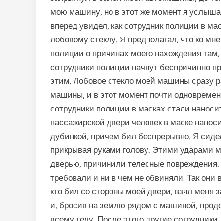
мою машину, но в этот же момент я услыша
вперед увидел, как сотрудник полиции в мас
лобовому стеклу. Я предполагал, что ко мн
полиции о причинах моего нахождения там, и
сотрудники полиции начнут беспричинно п
этим. Лобовое стекло моей машины сразу ра
машины, и в этот момент почти одновремен
сотрудники полиции в масках стали наносит
пассажирской двери человек в маске нанос
дубинкой, причем бил беспрерывно. Я сидел
прикрывая руками голову. Этими ударами м
дверью, причинили телесные повреждения. П
требовали и ни в чем не обвиняли. Так они 
кто бил со стороны моей двери, взял меня з
и, бросив на землю рядом с машиной, прод
всему телу. После этого другие сотрудники