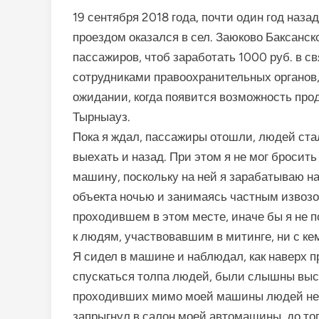
19 сентября 2018 года, почти один год наза
проездом оказался в сел. Заюково Баксанско
пассажиров, чтоб заработать 1000 руб. в св
сотрудниками правоохранительных органов,
ожидании, когда появится возможность прод
Тырныауз.
Пока я ждал, пассажиры отошли, людей стал
выехать и назад. При этом я не мог бросить
машину, поскольку на ней я зарабатываю на
объекта ночью и занимаясь частным извозо
проходившем в этом месте, иначе бы я не п
к людям, участвовавшим в митинге, ни с кем
Я сидел в машине и наблюдал, как наверх 
спускаться толпа людей, были слышны выс
проходивших мимо моей машины людей нео
запрыгнул в салон моей автомашины, до того