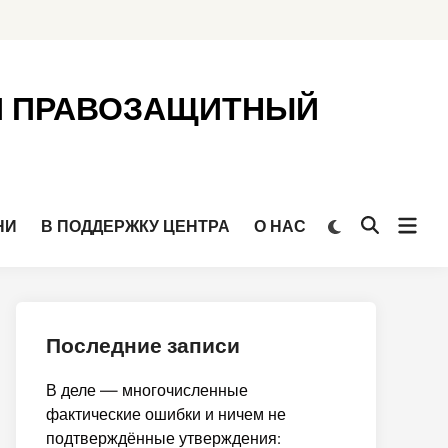
Й ПРАВОЗАЩИТНЫЙ
Откр
Переключить
НИ
В ПОДДЕРЖКУ ЦЕНТРА
О НАС
Открыть
на
мен
поиск
тёмный
режим
Последние записи
В деле — многочисленные
фактические ошибки и ничем не
подтверждённые утверждения: