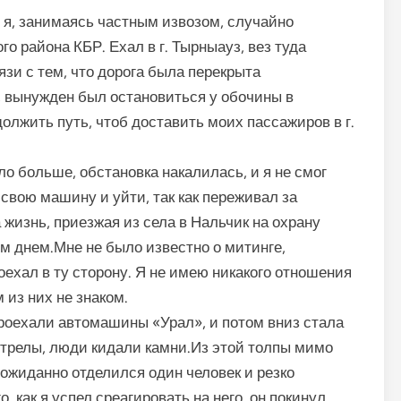
д я, занимаясь частным извозом, случайно
го района КБР. Ехал в г. Тырныауз, вез туда
язи с тем, что дорога была перекрыта
 вынужден был остановиться у обочины в
олжить путь, чтоб доставить моих пассажиров в г.
о больше, обстановка накалилась, и я не смог
 свою машину и уйти, так как переживал за
 жизнь, приезжая из села в Нальчик на охрану
м днем.Мне не было известно о митинге,
оехал в ту сторону. Я не имею никакого отношения
 из них не знаком.
проехали автомашины «Урал», и потом вниз стала
трелы, люди кидали камни.Из этой толпы мимо
жиданно отделился один человек и резко
, как я успел среагировать на него, он покинул