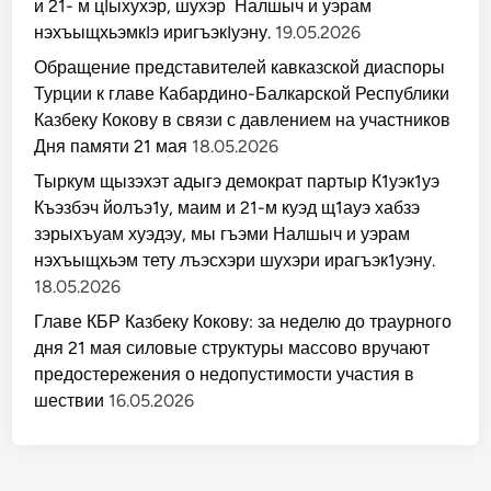
и 21- м цIыхухэр, шухэр Налшыч и уэрам
нэхъыщхьэмкIэ иригъэкIуэну.
19.05.2026
Обращение представителей кавказской диаспоры
Турции к главе Кабардино-Балкарской Республики
Казбеку Кокову в связи с давлением на участников
Дня памяти 21 мая
18.05.2026
Тыркум щызэхэт адыгэ демократ партыр К1уэк1уэ
Къэзбэч йолъэ1у, маим и 21-м куэд щ1ауэ хабзэ
зэрыхъуам хуэдэу, мы гъэми Налшыч и уэрам
нэхъыщхьэм тету лъэсхэри шухэри ирагъэк1уэну.
18.05.2026
Главе КБР Казбеку Кокову: за неделю до траурного
дня 21 мая силовые структуры массово вручают
предостережения о недопустимости участия в
шествии
16.05.2026