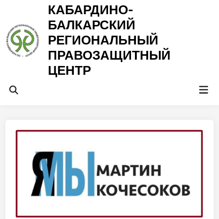
Перейти
КАБАРДИНО-
к
БАЛКАРСКИЙ
содержимому
РЕГИОНАЛЬНЫЙ
ПРАВОЗАЩИТНЫЙ
ЦЕНТР
Гла
Открыть
ме
поиск