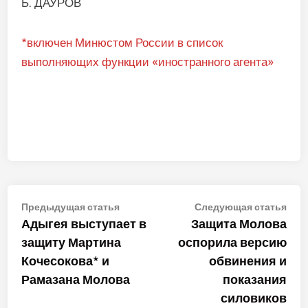
Б. ДАУРОВ
*включен Минюстом России в список
выполняющих функции «иностранного агента»
Навигация
Предыдущая
Сле
Предыдущая статья
Следующая статья
статья:
стат
Адыгея выступает в
Защита Молова
по
защиту Мартина
оспорила версию
записям
Кочесокова* и
обвинения и
Рамазана Молова
показания
силовиков