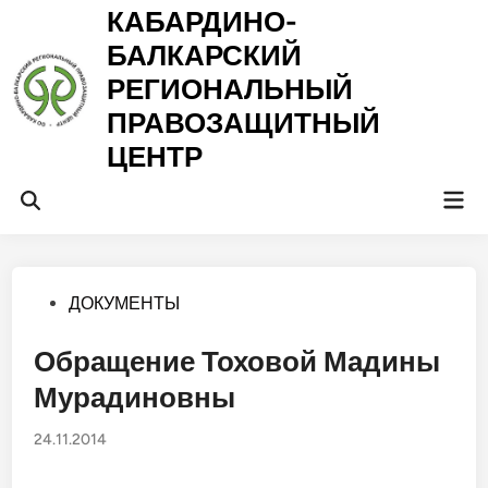
Перейти
КАБАРДИНО-
к
БАЛКАРСКИЙ
содержимому
РЕГИОНАЛЬНЫЙ
ПРАВОЗАЩИТНЫЙ
ЦЕНТР
Гла
Открыть
ме
поиск
Опубликовано
ДОКУМЕНТЫ
в
Обращение Тоховой Мадины
Мурадиновны
24.11.2014