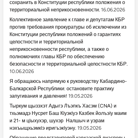
сохранить в Конституции республики положения о
территориальной неприкосновенности.
16.06.2026
Коллективное заявление к главе и депутатам КБР
против требования прокуратуры об исключении из
Конституции республики положений о гарантиях
целостности и территориальной
неприкосновенности республики, а также о
полномочиях главы КБР по обеспечению
безопасности и территориальной целостности КБР.
10.06.2026
Я обращаюсь напрямую к руководству Кабардино-
Балкарской Республики: остановите практику
запугивания и давления!
19.05.2026
Тыркум щызэхэт Адыгэ Лъэпкъ Хасэм (CNA) и
тхьэмадэ Нусрет Баш КIуэкIуэ Казбек йолъэIу маим
и 21- м цIыхухэр, шухэр Налшыч и уэрам
нэхъыщхьэмкIэ иригъэкIуэну.
19.05.2026
Обращение представителей кавказской диаспоры