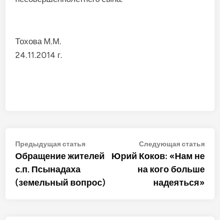
Тохова М.М.
24.11.2014 г.
Навигация
Предыдущая
Сле
Предыдущая статья
Следующая статья
статья:
стат
Обращение жителей
Юрий Коков: «Нам не
по
с.п. Псынадаха
на кого больше
записям
(земельный вопрос)
надеяться»