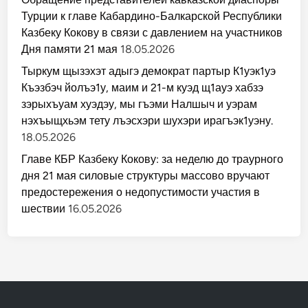
Турции к главе Кабардино-Балкарской Республики
Казбеку Кокову в связи с давлением на участников
Дня памяти 21 мая
18.05.2026
Тыркум щызэхэт адыгэ демократ партыр К1уэк1уэ
Къэзбэч йолъэ1у, маим и 21-м куэд щ1ауэ хабзэ
зэрыхъуам хуэдэу, мы гъэми Налшыч и уэрам
нэхъыщхьэм тету лъэсхэри шухэри ирагъэк1уэну.
18.05.2026
Главе КБР Казбеку Кокову: за неделю до траурного
дня 21 мая силовые структуры массово вручают
предостережения о недопустимости участия в
шествии
16.05.2026