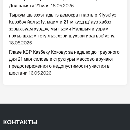
Дня памяти 21 мая
18.05.2026
Тыркум щызэхэт адыгэ демократ партыр К1уэк1уэ
Къэзбэч йолъэ1у, маим и 21-м куэд щ1ауэ хабзэ
зэрыхъуам хуэдэу, мы гъэми Налшыч и уэрам
нэхъыщхьэм тету лъэсхэри шухэри ирагъэк1уэну.
18.05.2026
Главе КБР Казбеку Кокову: за неделю до траурного
дня 21 мая силовые структуры массово вручают
предостережения о недопустимости участия в
шествии
16.05.2026
КОНТАКТЫ