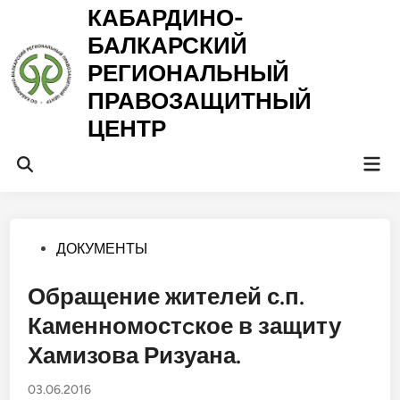
Перейти
КАБАРДИНО-
к
БАЛКАРСКИЙ
содержимому
РЕГИОНАЛЬНЫЙ
ПРАВОЗАЩИТНЫЙ
ЦЕНТР
Гла
Открыть
ме
поиск
Опубликовано
ДОКУМЕНТЫ
в
Обращение жителей с.п.
Каменномостcкое в защиту
Хамизова Ризуана.
03.06.2016