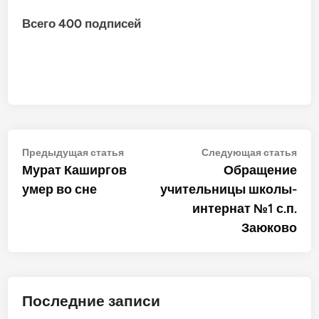
Всего 400 подписей
Навигация
Предыдущая
Сле
Предыдущая статья
Следующая статья
статья:
стат
Мурат Каширгов
Обращение
по
умер во сне
учительницы школы-
записям
интернат №1 с.п.
Заюково
Последние записи