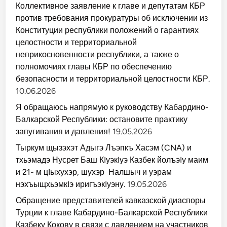
Коллективное заявление к главе и депутатам КБР
против требования прокуратуры об исключении из
Конституции республики положений о гарантиях
целостности и территориальной
неприкосновенности республики, а также о
полномочиях главы КБР по обеспечению
безопасности и территориальной целостности КБР.
10.06.2026
Я обращаюсь напрямую к руководству Кабардино-
Балкарской Республики: остановите практику
запугивания и давления!
19.05.2026
Тыркум щызэхэт Адыгэ Лъэпкъ Хасэм (CNA) и
тхьэмадэ Нусрет Баш КIуэкIуэ Казбек йолъэIу маим
и 21- м цIыхухэр, шухэр Налшыч и уэрам
нэхъыщхьэмкIэ иригъэкIуэну.
19.05.2026
Обращение представителей кавказской диаспоры
Турции к главе Кабардино-Балкарской Республики
Казбеку Кокову в связи с давлением на участников