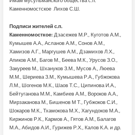
Имам мусульманского общества с.п.
Каменномостское Лихов С.Ш.
Подписи жителей с.п.
Каменномосткое:
Дзасежев М.Р., Куготов А.М.,
Кумышев А.А., Асланов А.М., Сонов А.М.,
Хамизов А.Г., Маргушев А.М., Дзамихов Л.Х.,
Апиков А.М., Багов М., Беева М.К., Урусов З.О.,
Закуреев М., Шхануков З.М., Мусов А., Люева
М.М., Шериева З.М., Кумышева Р.А., Губжокова
Л.М., Шогенов М.К., Шаов Т.С., Ципинова И.А.,
Бейтуганова М.М., Камбиев А.М., Вороков А.А.,
Мирзаканова М., Бишенов М Т., Губжоков С.И.,
Шокаров М.К., Тхамокова М.Х., Хагундоков М.А.,
Киржинов Р.К., Кармов А., Гятов А.М., Балагов
М.А., Абидов А.И., Гурижев Р.Х., Калов К.А. и др.