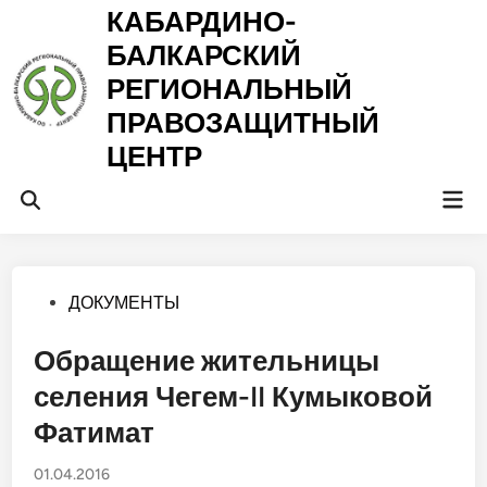
Перейти
КАБАРДИНО-
к
БАЛКАРСКИЙ
содержимому
РЕГИОНАЛЬНЫЙ
ПРАВОЗАЩИТНЫЙ
ЦЕНТР
Гла
Открыть
ме
поиск
Опубликовано
ДОКУМЕНТЫ
в
Обращение жительницы
селения Чегем-II Кумыковой
Фатимат
01.04.2016