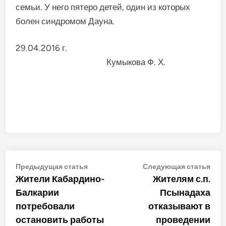
семьи. У него пятеро детей, один из которых
болен синдромом Дауна.
29.04.2016 г.
Кумыкова Ф. Х.
Навигация
Предыдущая
Сле
Предыдущая статья
Следующая статья
статья:
стат
Жители Кабардино-
Жителям с.п.
по
Балкарии
Псынадаха
записям
потребовали
отказывают в
остановить работы
проведении