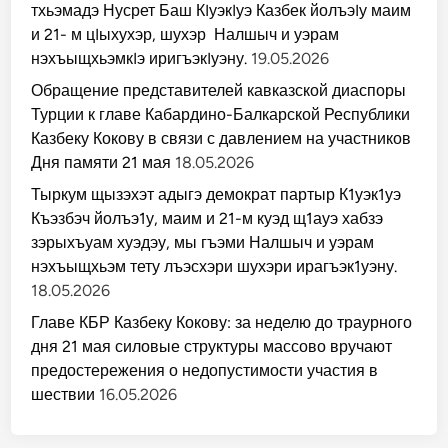
тхьэмадэ Нусрет Баш КIуэкIуэ Казбек йолъэIу маим
и 21- м цIыхухэр, шухэр Налшыч и уэрам
нэхъыщхьэмкIэ иригъэкIуэну.
19.05.2026
Обращение представителей кавказской диаспоры
Турции к главе Кабардино-Балкарской Республики
Казбеку Кокову в связи с давлением на участников
Дня памяти 21 мая
18.05.2026
Тыркум щызэхэт адыгэ демократ партыр К1уэк1уэ
Къэзбэч йолъэ1у, маим и 21-м куэд щ1ауэ хабзэ
зэрыхъуам хуэдэу, мы гъэми Налшыч и уэрам
нэхъыщхьэм тету лъэсхэри шухэри ирагъэк1уэну.
18.05.2026
Главе КБР Казбеку Кокову: за неделю до траурного
дня 21 мая силовые структуры массово вручают
предостережения о недопустимости участия в
шествии
16.05.2026