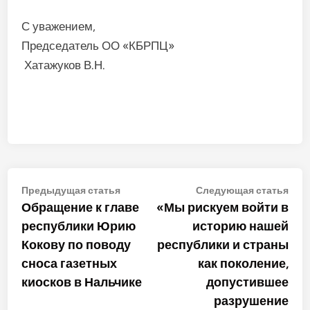
С уважением,
Председатель ОО «КБРПЦ»
Хатажуков В.Н.
Навигация
Предыдущая
Сле
Предыдущая статья
Следующая статья
статья:
стат
Обращение к главе
«Мы рискуем войти в
по
республики Юрию
историю нашей
записям
Кокову по поводу
республики и страны
сноса газетных
как поколение,
киосков в Нальчике
допустившее
разрушение