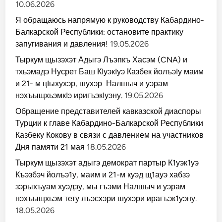
10.06.2026
Я обращаюсь напрямую к руководству Кабардино-
Балкарской Республики: остановите практику
запугивания и давления!
19.05.2026
Тыркум щызэхэт Адыгэ Лъэпкъ Хасэм (CNA) и
тхьэмадэ Нусрет Баш КIуэкIуэ Казбек йолъэIу маим
и 21- м цIыхухэр, шухэр Налшыч и уэрам
нэхъыщхьэмкIэ иригъэкIуэну.
19.05.2026
Обращение представителей кавказской диаспоры
Турции к главе Кабардино-Балкарской Республики
Казбеку Кокову в связи с давлением на участников
Дня памяти 21 мая
18.05.2026
Тыркум щызэхэт адыгэ демократ партыр К1уэк1уэ
Къэзбэч йолъэ1у, маим и 21-м куэд щ1ауэ хабзэ
зэрыхъуам хуэдэу, мы гъэми Налшыч и уэрам
нэхъыщхьэм тету лъэсхэри шухэри ирагъэк1уэну.
18.05.2026