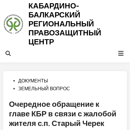
Перейти
КАБАРДИНО-
к
БАЛКАРСКИЙ
содержимому
РЕГИОНАЛЬНЫЙ
ПРАВОЗАЩИТНЫЙ
ЦЕНТР
Гла
Открыть
ме
поиск
Опубликовано
ДОКУМЕНТЫ
в
ЗЕМЕЛЬНЫЙ ВОПРОС
Очередное обращение к
главе КБР в связи с жалобой
жителя с.п. Старый Черек