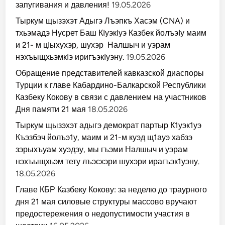
запугивания и давления!
19.05.2026
Тыркум щызэхэт Адыгэ Лъэпкъ Хасэм (CNA) и
тхьэмадэ Нусрет Баш КIуэкIуэ Казбек йолъэIу маим
и 21- м цIыхухэр, шухэр Налшыч и уэрам
нэхъыщхьэмкIэ иригъэкIуэну.
19.05.2026
Обращение представителей кавказской диаспоры
Турции к главе Кабардино-Балкарской Республики
Казбеку Кокову в связи с давлением на участников
Дня памяти 21 мая
18.05.2026
Тыркум щызэхэт адыгэ демократ партыр К1уэк1уэ
Къэзбэч йолъэ1у, маим и 21-м куэд щ1ауэ хабзэ
зэрыхъуам хуэдэу, мы гъэми Налшыч и уэрам
нэхъыщхьэм тету лъэсхэри шухэри ирагъэк1уэну.
18.05.2026
Главе КБР Казбеку Кокову: за неделю до траурного
дня 21 мая силовые структуры массово вручают
предостережения о недопустимости участия в