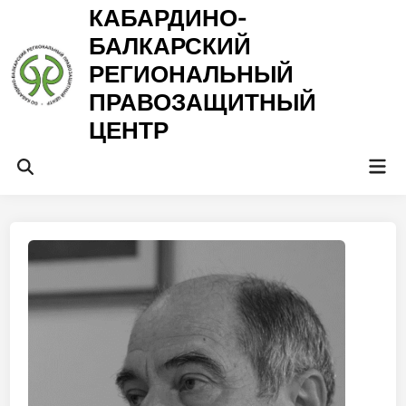
Перейти
КАБАРДИНО-
к
БАЛКАРСКИЙ
содержимому
РЕГИОНАЛЬНЫЙ
ПРАВОЗАЩИТНЫЙ
ЦЕНТР
Гла
Открыть
ме
поиск