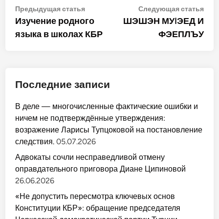
Навигация
Предыдущая
Сле
Предыдущая статья
Следующая статья
статья:
стат
Изучение родного
ШЭШЭН МУIЭЕД И
по
языка в школах КБР
ФЭЕПЛЪУ
записям
Последние записи
В деле — многочисленные фактические ошибки и
ничем не подтверждённые утверждения:
возражение Ларисы Тупцоковой на постановление
следствия.
05.07.2026
Адвокаты сочли несправедливой отмену
оправдательного приговора Диане Ципиновой
26.06.2026
«Не допустить пересмотра ключевых основ
Конституции КБР»: обращение председателя