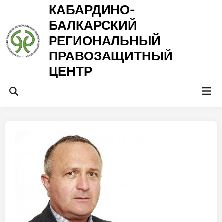
Перейти
КАБАРДИНО-
к
БАЛКАРСКИЙ
содержимому
РЕГИОНАЛЬНЫЙ
ПРАВОЗАЩИТНЫЙ
ЦЕНТР
Гла
Открыть
ме
поиск