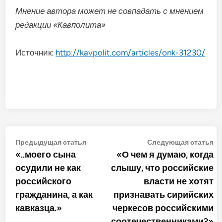
Мнение автора может не совпадать с мнением
редакции «Кавполита»
Источник:
http://kavpolit.com/articles/onk-31230/
Навигация
Предыдущая
С
Предыдущая статья
Следующая статья
статья:
ст
«..моего сына
«О чем я думаю, когда
по
осудили не как
слышу, что российские
записям
российского
власти не хотят
гражданина, а как
признавать сирийских
кавказца.»
черкесов российскими
соотечественниками?»