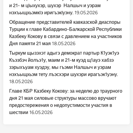
и 21- м цIыхухэр, шухэр Налшыч и уэрам
нэхъыщхьэмкIэ иригъэкIуэну.
19.05.2026
Обращение представителей кавказской диаспоры
Турции к главе Кабардино-Балкарской Республики
Казбеку Кокову в связи с давлением на участников
Дня памяти 21 мая
18.05.2026
Тыркум щызэхэт адыгэ демократ партыр К1уэк1уэ
Къэзбэч йолъэ1у, маим и 21-м куэд щ1ауэ хабзэ
зэрыхъуам хуэдэу, мы гъэми Налшыч и уэрам
нэхъыщхьэм тету лъэсхэри шухэри ирагъэк1уэну.
18.05.2026
Главе КБР Казбеку Кокову: за неделю до траурного
дня 21 мая силовые структуры массово вручают
предостережения о недопустимости участия в
шествии
16.05.2026