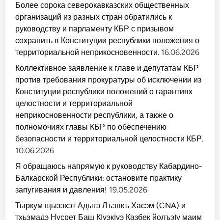
Более сорока северокавказских общественных
организаций из разных стран обратились к
руководству и парламенту КБР с призывом
сохранить в Конституции республики положения о
территориальной неприкосновенности.
16.06.2026
Коллективное заявление к главе и депутатам КБР
против требования прокуратуры об исключении из
Конституции республики положений о гарантиях
целостности и территориальной
неприкосновенности республики, а также о
полномочиях главы КБР по обеспечению
безопасности и территориальной целостности КБР.
10.06.2026
Я обращаюсь напрямую к руководству Кабардино-
Балкарской Республики: остановите практику
запугивания и давления!
19.05.2026
Тыркум щызэхэт Адыгэ Лъэпкъ Хасэм (CNA) и
тхьэмадэ Нусрет Баш КIуэкIуэ Казбек йолъэIу маим