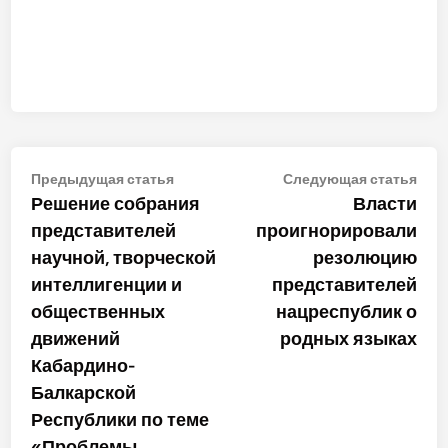
Навигация
Предыдущая
Сле
Предыдущая статья
Следующая статья
статья:
стат
Решение собрания
Власти
по
представителей
проигнорировали
записям
научной, творческой
резолюцию
интеллигенции и
представителей
общественных
нацреспублик о
движений
родных языках
Кабардино-
Балкарской
Республики по теме
«Проблемы