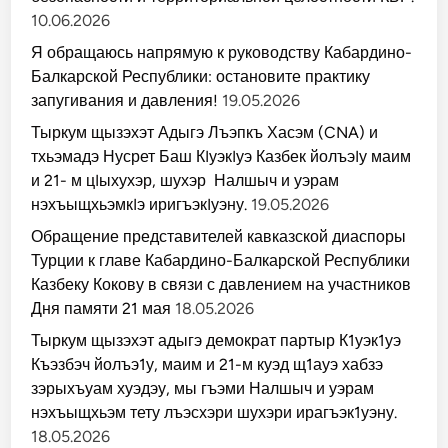
10.06.2026
Я обращаюсь напрямую к руководству Кабардино-
Балкарской Республики: остановите практику
запугивания и давления!
19.05.2026
Тыркум щызэхэт Адыгэ Лъэпкъ Хасэм (CNA) и
тхьэмадэ Нусрет Баш КIуэкIуэ Казбек йолъэIу маим
и 21- м цIыхухэр, шухэр Налшыч и уэрам
нэхъыщхьэмкIэ иригъэкIуэну.
19.05.2026
Обращение представителей кавказской диаспоры
Турции к главе Кабардино-Балкарской Республики
Казбеку Кокову в связи с давлением на участников
Дня памяти 21 мая
18.05.2026
Тыркум щызэхэт адыгэ демократ партыр К1уэк1уэ
Къэзбэч йолъэ1у, маим и 21-м куэд щ1ауэ хабзэ
зэрыхъуам хуэдэу, мы гъэми Налшыч и уэрам
нэхъыщхьэм тету лъэсхэри шухэри ирагъэк1уэну.
18.05.2026