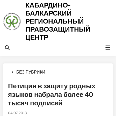
Перейти
КАБАРДИНО-
к
БАЛКАРСКИЙ
содержимому
РЕГИОНАЛЬНЫЙ
ПРАВОЗАЩИТНЫЙ
ЦЕНТР
Гла
Открыть
ме
поиск
Опубликовано
БЕЗ РУБРИКИ
в
Петиция в защиту родных
языков набрала более 40
тысяч подписей
04.07.2018