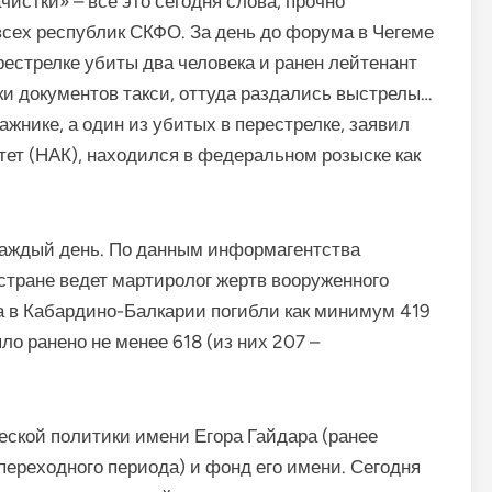
чистки» – всё это сегодня слова, прочно
сех республик СКФО. За день до форума в Чегеме
рестрелке убиты два человека и ранен лейтенант
и документов такси, оттуда раздались выстрелы…
жнике, а один из убитых в перестрелке, заявил
ет (НАК), находился в федеральном розыске как
каждый день. По данным информагентства
 стране ведет мартиролог жертв вооруженного
да в Кабардино-Балкарии погибли как минимум 419
ыло ранено не менее 618 (из них 207 –
ской политики имени Егора Гайдара (ранее
переходного периода) и фонд его имени. Сегодня