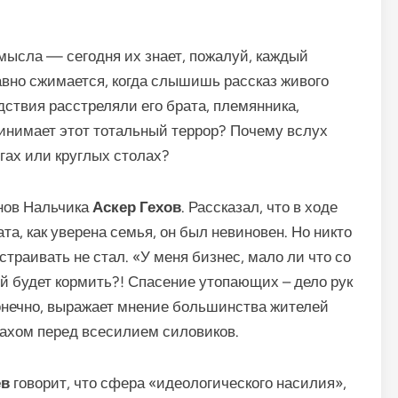
мысла — сегодня их знает, пожалуй, каждый
авно сжимается, когда слышишь рассказ живого
едствия расстреляли его брата, племянника,
инимает этот тотальный террор? Почему вслух
гах или круглых столах?
енов Нальчика
Аскер Гехов
. Рассказал, что в ходе
та, как уверена семья, он был невиновен. Но никто
траивать не стал. «У меня бизнес, мало ли что со
ей будет кормить?! Спасение утопающих – дело рук
конечно, выражает мнение большинства жителей
рахом перед всесилием силовиков.
ев
говорит, что сфера «идеологического насилия»,