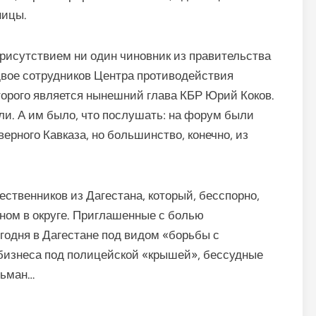
ницы.
присутствием ни один чиновник из правительства
 двое сотрудников Центра противодействия
торого является нынешний глава КБР Юрий Коков.
и. А им было, что послушать: на форум были
ерного Кавказа, но большинство, конечно, из
ственников из Дагестана, который, бесспорно,
ном в округе. Приглашенные с болью
егодня в Дагестане под видом «борьбы с
 бизнеса под полицейской «крышей», бессудные
льман…