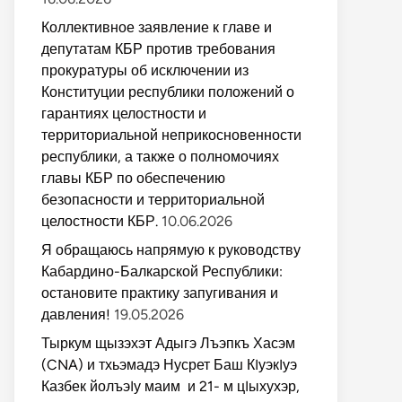
Коллективное заявление к главе и
депутатам КБР против требования
прокуратуры об исключении из
Конституции республики положений о
гарантиях целостности и
территориальной неприкосновенности
республики, а также о полномочиях
главы КБР по обеспечению
безопасности и территориальной
целостности КБР.
10.06.2026
Я обращаюсь напрямую к руководству
Кабардино-Балкарской Республики:
остановите практику запугивания и
давления!
19.05.2026
Тыркум щызэхэт Адыгэ Лъэпкъ Хасэм
(CNA) и тхьэмадэ Нусрет Баш КIуэкIуэ
Казбек йолъэIу маим и 21- м цIыхухэр,