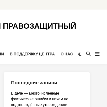
Й ПРАВОЗАЩИТНЫЙ
Откр
Переключить
НИ
В ПОДДЕРЖКУ ЦЕНТРА
О НАС
Открыть
на
мен
поиск
тёмный
режим
Последние записи
В деле — многочисленные
фактические ошибки и ничем не
подтверждённые утверждения: