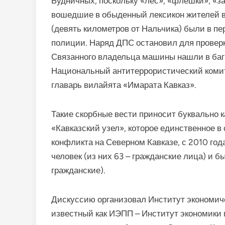
Будничных, поскольку «лес», «флешки», «за
вошедшие в обыденный лексикон жителей в
(девять километров от Нальчика) были в пе
полиции. Наряд ДПС остановил для проверк
Связанного владельца машины нашли в бага
Национальный антитеррористический комит
главарь вилайята «Имарата Кавказ».
Такие скорбные вести приносит буквально 
«Кавказский узел», которое единственное в
конфликта на Северном Кавказе, с 2010 го
человек (из них 63 – гражданские лица) и б
гражданские).
Дискуссию организовал Институт экономиче
известный как ИЭПП – Институт экономики 