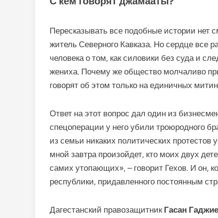
С кем говорят джамааты?
Пересказывать все подобные истории нет с
житель Северного Кавказа. Но сердце все р
человека о том, как силовики без суда и сл
жениха. Почему же общество молчаливо пр
говорят об этом только на единичных митин
Ответ на этот вопрос дал один из бизнесм
спецоперации у него убили троюродного бра
из семьи никаких политических протестов ус
мной завтра произойдет, кто моих двух дет
самих утопающих», – говорит Гехов. И он, 
республики, придавленного постоянным ст
Дагестанский правозащитник
Гасан Гаджи