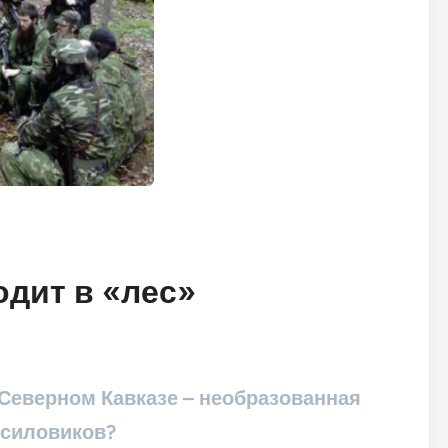
дит в «лес»
Северном Кавказе – необразованная
 силовиков?