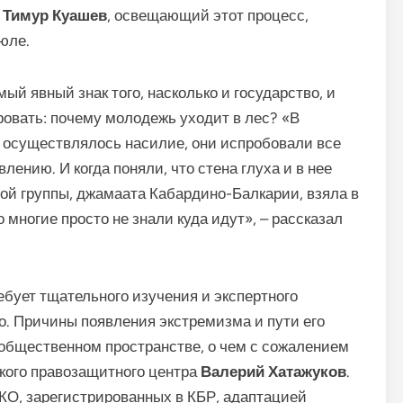
т
Тимур Куашев
, освещающий этот процесс,
юле.
ый явный знак того, насколько и государство, и
овать: почему молодежь уходит в лес? «В
осуществлялось насилие, они испробовали все
лению. И когда поняли, что стена глуха и в нее
ной группы, джамаата Кабардино-Балкарии, взяла в
о многие просто не знали куда идут», – рассказал
ебует тщательного изучения и экспертного
о. Причины появления экстремизма и пути его
общественном пространстве, о чем с сожалением
кого правозащитного центра
Валерий Хатажуков
.
НКО, зарегистрированных в КБР, адаптацией