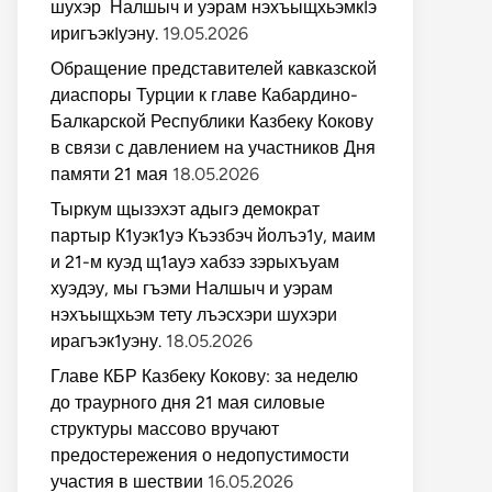
шухэр Налшыч и уэрам нэхъыщхьэмкIэ
иригъэкIуэну.
19.05.2026
Обращение представителей кавказской
диаспоры Турции к главе Кабардино-
Балкарской Республики Казбеку Кокову
в связи с давлением на участников Дня
памяти 21 мая
18.05.2026
Тыркум щызэхэт адыгэ демократ
партыр К1уэк1уэ Къэзбэч йолъэ1у, маим
и 21-м куэд щ1ауэ хабзэ зэрыхъуам
хуэдэу, мы гъэми Налшыч и уэрам
нэхъыщхьэм тету лъэсхэри шухэри
ирагъэк1уэну.
18.05.2026
Главе КБР Казбеку Кокову: за неделю
до траурного дня 21 мая силовые
структуры массово вручают
предостережения о недопустимости
участия в шествии
16.05.2026