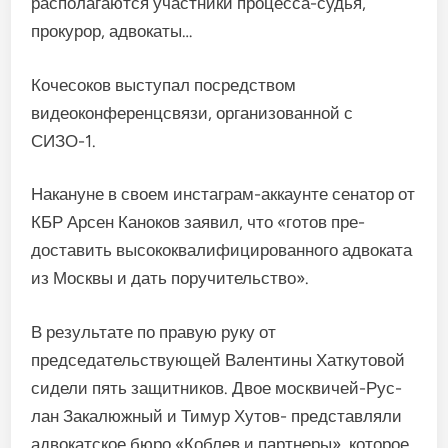
располагаются участ­ники процесса-судья,
прокурор, адвокаты…
Кочесоков выступал посред­ством
видеоконференцсвязи, ор­ганизованной с
СИЗО-1.
Накануне в своем инстаграм-аккаунте сенатор от
КБР Арсен Каноков заявил, что «готов пре­
доставить высококвалифициро­ванного адвоката
из Москвы и дать поручительство».
В результате по правую руку от
председательствующей Вален­тины Хаткутовой
сидели пять за­щитников. Двое москвичей-Рус­
лан Закалюжный и Тимур Хутов- представляли
адвокатское бюро «Коблев и партнеры», которое