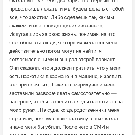
сказал мне: «У тебя два вариан­та. Первый: ты
продолжишь ле­жать, и мы будем делать с тобой
все, что захотим. Либо сделаешь так, как мы
скажем, и все пройдет цивилизованно».
Испугавшись за свою жизнь, понимая, на что
спо­собны эти люди, что при их же­лании меня
действительно по­том могут не найти, я
согласился с ними и выбрал второй вариант.
Они сказали, что я должен при­знать, что у меня
есть наркотики в кармане и в машине, и заявить
это при понятых… Пакеты с мари­хуаной меня
заставили развора­чивать самостоятельно —
навер­ное, чтобы закрепить следы нар­котиков на
моих руках… На суде, когда родственники меня
спро­сили, почему я признал вину, я им сказал:
иначе меня бы убили. После чего в СМИ и