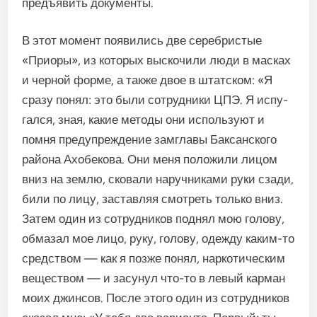
предъявить до­кументы.
В этот момент появились две серебристые
«Приоры», из ко­торых выскочили люди в масках
и черной форме, а также двое в штатском: «Я
сразу понял: это были сотрудники ЦПЭ. Я испу­
гался, зная, какие методы они ис­пользуют и
помня предупрежде­ние замглавы Баксанского
райо­на Ахобекова. Они меня положи­ли лицом
вниз на землю, сковали наручниками руки сзади,
били по лицу, заставляя смотреть только вниз.
Затем один из сотрудни­ков поднял мою голову,
обмазал мое лицо, руку, голову, одежду каким-то
средством — как я поз­же понял, наркотическим
веще­ством — и засунул что-то в ле­вый карман
моих джинсов. По­сле этого один из сотрудников