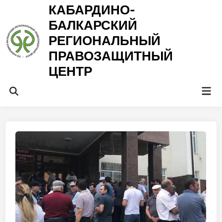
Перейти
КАБАРДИНО-
к
БАЛКАРСКИЙ
содержимому
РЕГИОНАЛЬНЫЙ
ПРАВОЗАЩИТНЫЙ
ЦЕНТР
Гла
Открыть
ме
поиск