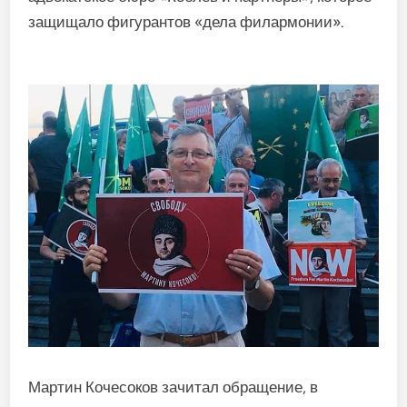
за­щищало фигурантов «дела фи­лармонии».
Мартин Кочесоков зачитал об­ращение, в