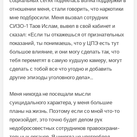
социальных сетях поднялась волна поддерж­ки в
отношении меня, стали го­ворить, что наркотики
мне под­бросили. Меня вызвал сотрудник
СИЗО-1 Таов Ислам, вывел в свой кабинет и
сказал: «Если ты отка­жешься от признательных
пока­заний, ты понимаешь, что у ЦПЭ есть тут
большое влияние, и они могу сделать так, что
тебя переметят в самую худшую каме­ру, могут
сделать с тобой все что угодно и добавить
другие эпизо­ды уголовного дела»…
Меня никогда не посещали мысли
суицидального харак­тера, у меня большие
планы на жизнь. Поэтому если со мной что-то
произойдет, это точно бу­дет делом рук
недобросовест­ных сотрудников правоохрани­
тельных органов. Я никогда не употреблял