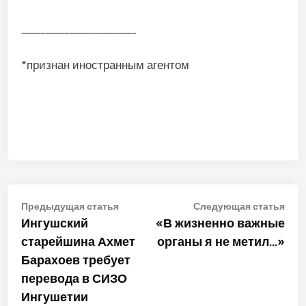
________________________
*признан иностранным агентом
Навигация
Предыдущая
Сле
Предыдущая статья
Следующая статья
статья:
стат
Ингушский
«В жизненно важные
по
старейшина Ахмет
органы я не метил…»
записям
Барахоев требует
перевода в СИЗО
Ингушетии