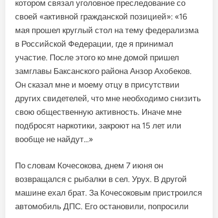
котором связал уго­ловное преследование со
своей «активной гражданской позици­ей»: «16
мая прошел круглый стол на тему федерализма
в Россий­ской Федерации, где я принимал
участие. После этого ко мне до­мой пришел
замглавы Баксанского района Анзор Ахобеков.
Он сказал мне и моему отцу в при­сутствии
других свидетелей, что мне необходимо снизить
свою общественную активность. Ина­че мне
подбросят наркотики, за­кроют на 15 лет или
вообще не найдут…»
По словам Кочесокова, днем 7 июня он
возвращался с рыбалки в сел. Урух. В другой
машине ехал брат. За Кочесоковым пристроил­ся
автомобиль ДПС. Его остано­вили, попросили