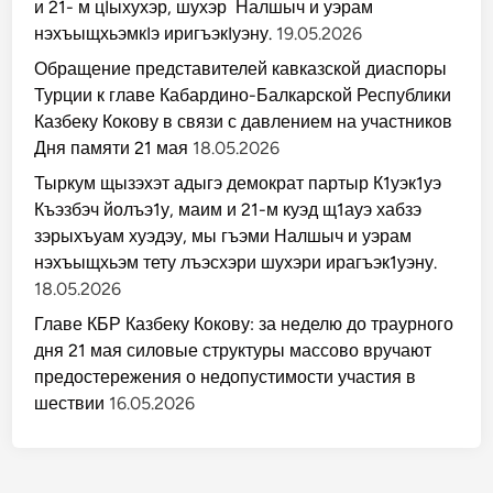
и 21- м цIыхухэр, шухэр Налшыч и уэрам
нэхъыщхьэмкIэ иригъэкIуэну.
19.05.2026
Обращение представителей кавказской диаспоры
Турции к главе Кабардино-Балкарской Республики
Казбеку Кокову в связи с давлением на участников
Дня памяти 21 мая
18.05.2026
Тыркум щызэхэт адыгэ демократ партыр К1уэк1уэ
Къэзбэч йолъэ1у, маим и 21-м куэд щ1ауэ хабзэ
зэрыхъуам хуэдэу, мы гъэми Налшыч и уэрам
нэхъыщхьэм тету лъэсхэри шухэри ирагъэк1уэну.
18.05.2026
Главе КБР Казбеку Кокову: за неделю до траурного
дня 21 мая силовые структуры массово вручают
предостережения о недопустимости участия в
шествии
16.05.2026